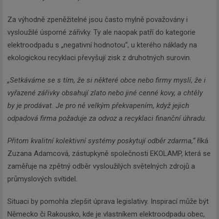
Za výhodně zpeněžitelné jsou často mylně považovány i
vysloužilé úsporné zářivky. Ty ale naopak patří do kategorie
elektroodpadu s „negativní hodnotou“, u kterého náklady na
ekologickou recyklaci převyšují zisk z druhotných surovin.
„Setkáváme se s tím, že si některé obce nebo firmy myslí, že i
vyřazené zářivky obsahují zlato nebo jiné cenné kovy, a chtěly
by je prodávat. Je pro ně velkým překvapením, když jejich
odpadová firma požaduje za odvoz a recyklaci finanční úhradu.
Přitom kvalitní kolektivní systémy poskytují odběr zdarma,“
říká
Zuzana Adamcová, zástupkyně společnosti EKOLAMP, která se
zaměřuje na zpětný odběr vysloužilých světelných zdrojů a
průmyslových svítidel.
Situaci by pomohla zlepšit úprava legislativy. Inspirací může být
Německo či Rakousko, kde je vlastníkem elektroodpadu obec,