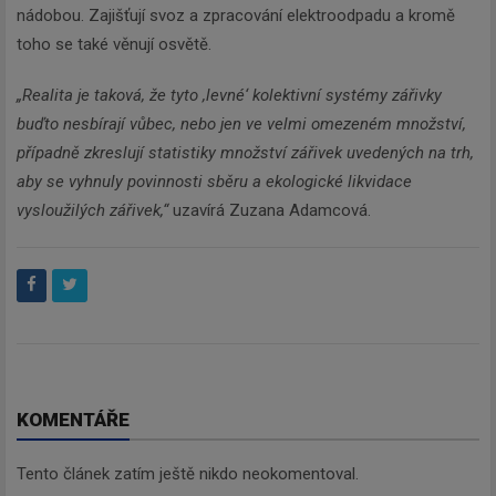
nádobou. Zajišťují svoz a zpracování elektroodpadu a kromě
toho se také věnují osvětě.
„Realita je taková, že tyto ,levné‘ kolektivní systémy zářivky
buďto nesbírají vůbec, nebo jen ve velmi omezeném množství,
případně zkreslují statistiky množství zářivek uvedených na trh,
aby se vyhnuly povinnosti sběru a ekologické likvidace
vysloužilých zářivek,“
uzavírá Zuzana Adamcová.
KOMENTÁŘE
Tento článek zatím ještě nikdo neokomentoval.