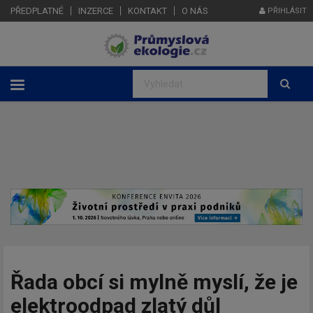
PŘEDPLATNÉ
INZERCE
KONTAKT
O NÁS
PŘIHLÁSIT
Řada obcí si mylně myslí, že je
elektroodpad zlatý důl