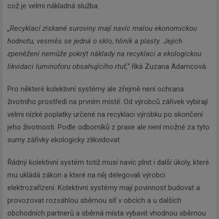
což je velmi nákladná služba.
„Recyklací získané suroviny mají navíc malou ekonomickou
hodnotu, vesměs se jedná o sklo, hliník a plasty. Jejich
zpeněžení nemůže pokrýt náklady na recyklaci a ekologickou
likvidaci luminoforu obsahujícího rtuť,“
říká Zuzana Adamcová.
Pro některé kolektivní systémy ale zřejmě není ochrana
životního prostředí na prvním místě. Od výrobců zářivek vybírají
velmi nízké poplatky určené na recyklaci výrobku po skončení
jeho životnosti. Podle odborníků z praxe ale není možné za tyto
sumy zářivky ekologicky zlikvidovat.
Řádný kolektivní systém totiž musí navíc plnit i další úkoly, které
mu ukládá zákon a které na něj delegovali výrobci
elektrozařízení. Kolektivní systémy mají povinnost budovat a
provozovat rozsáhlou sběrnou síť v obcích a u dalších
obchodních partnerů a sběrná místa vybavit vhodnou sběrnou