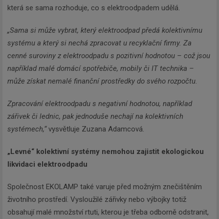
která se sama rozhoduje, co s elektroodpadem udělá.
„Sama si může vybrat, který elektroodpad předá kolektivnímu
systému a který si nechá zpracovat u recyklační firmy. Za
cenné suroviny z elektroodpadu s pozitivní hodnotou – což jsou
například malé domácí spotřebiče, mobily či IT technika –
může získat nemalé finanční prostředky do svého rozpočtu.
Zpracování elektroodpadu s negativní hodnotou, například
zářivek či lednic, pak jednoduše nechají na kolektivních
systémech,“
vysvětluje Zuzana Adamcová.
„Levné“ kolektivní systémy nemohou zajistit ekologickou
likvidaci elektroodpadu
Společnost EKOLAMP také varuje před možným znečištěním
životního prostředí. Vysloužilé zářivky nebo výbojky totiž
obsahují malé množství rtuti, kterou je třeba odborně odstranit,