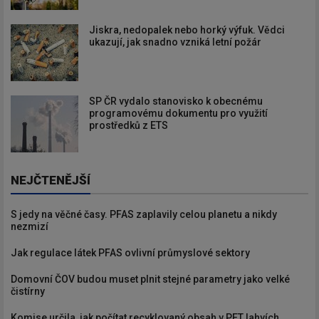
Jiskra, nedopalek nebo horký výfuk. Vědci
ukazují, jak snadno vzniká letní požár
SP ČR vydalo stanovisko k obecnému
programovému dokumentu pro využití
prostředků z ETS
NEJČTENĚJŠÍ
S jedy na věčné časy. PFAS zaplavily celou planetu a nikdy
nezmizí
Jak regulace látek PFAS ovlivní průmyslové sektory
Domovní ČOV budou muset plnit stejné parametry jako velké
čistírny
Komise určila, jak počítat recyklovaný obsah v PET lahvích