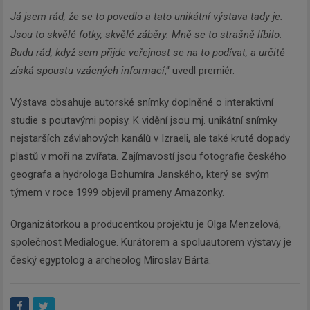
Newsletter
Já jsem rád, že se to povedlo a tato unikátní výstava tady je.
Jsou to skvělé fotky, skvělé záběry. Mně se to strašně líbilo.
Budu rád, když sem přijde veřejnost se na to podívat, a určitě
Zadejte váš email a my Vám
získá spoustu vzácných informací
,“ uvedl premiér.
budeme zasílat ty nejdůležitější
informace, maximálně 1x týdně.
Výstava obsahuje autorské snímky doplněné o interaktivní
studie s poutavými popisy. K vidění jsou mj. unikátní snímky
nejstarších závlahových kanálů v Izraeli, ale také kruté dopady
plastů v moři na zvířata. Zajímavostí jsou fotografie českého
geografa a hydrologa Bohumíra Janského, který se svým
Odebírat
týmem v roce 1999 objevil prameny Amazonky.
Organizátorkou a producentkou projektu je Olga Menzelová,
společnost Medialogue. Kurátorem a spoluautorem výstavy je
český egyptolog a archeolog Miroslav Bárta.