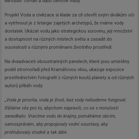
Miroslav Toman a další členové vlády.
Projekt Voda a civilizace si klade za cíl otevřít svým divákům oči
a vytrhnout je z letargie zajetých archetypů, že máme vody
dostatek. Ukázat vodu jako strategickou surovinu, její množství
a dostupnost na různých místech světa a zasadit do
souvislostí s různými proměnami životního prostředí.
Na dvaadvaceti oboustranných panelech, které jsou umístěny
podél stromořadí před Kramářovou vilou, ukazuje expozice
prostřednictvím fotografií z různých koutů planety a od různých
autorů příběh vody.
„
Voda je priorita, voda je život, bez vody nebudeme fungovat.
Děláme vše pro to, abychom napravili, co se v minulosti
zanedbalo. Vracíme vodu do krajiny, pomáháme obcím,
samosprávám, aby propojovaly vodní soustavy, aby
prohlubovaly studně a tak dále.