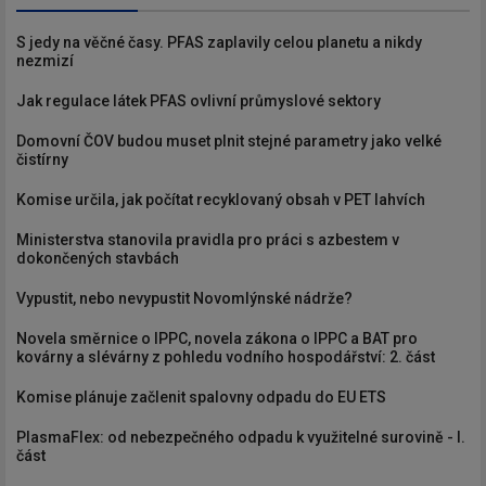
S jedy na věčné časy. PFAS zaplavily celou planetu a nikdy
nezmizí
Jak regulace látek PFAS ovlivní průmyslové sektory
Domovní ČOV budou muset plnit stejné parametry jako velké
čistírny
Komise určila, jak počítat recyklovaný obsah v PET lahvích
Ministerstva stanovila pravidla pro práci s azbestem v
dokončených stavbách
Vypustit, nebo nevypustit Novomlýnské nádrže?
Novela směrnice o IPPC, novela zákona o IPPC a BAT pro
kovárny a slévárny z pohledu vodního hospodářství: 2. část
Komise plánuje začlenit spalovny odpadu do EU ETS
PlasmaFlex: od nebezpečného odpadu k využitelné surovině - I.
část