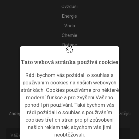
Ovzduší
Energie
Voda
Chemie
Dotace
Akce
Tato webová stránka používá cookies
TAGS
Rádi bychom vás požádali o souhlas s
používáním cookies na našich webových
ODPADNÍ PLASTY
stránkách. Cookies používáme pro některé
moderní funkce a pro zvýšení Vašeho
NEWSLETTER
pohodlí při používání. Také bychom vás
rádi požádali o souhlas s používáním
Zadejte váš email a my Vám budeme zasílat ty nejdůležitější
cookies třetích stran pro přizpůsobení
informace, maximálně 1x týdně.
našich reklam tak, abychom vás jimi
neobtěžovali.