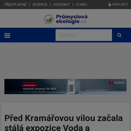
PŘEDPLATNÉ
INZERCE
KONTAKT
O NÁS
PŘIHLÁSIT
Před Kramářovou vilou začala
stálá expozice Voda a