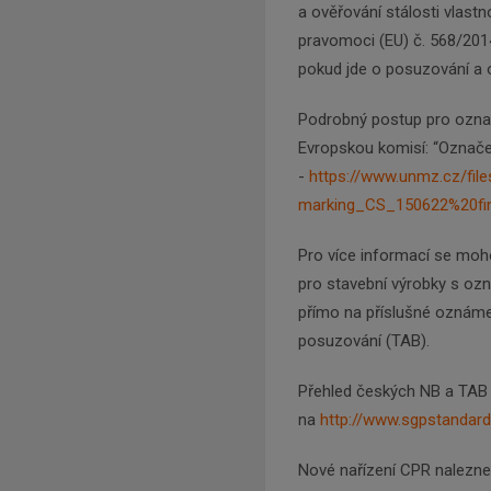
a ověřování stálosti vlast
pravomoci (EU) č. 568/2014
pokud jde o posuzování a o
Podrobný postup pro označ
Evropskou komisí: “Označe
-
https://www.unmz.cz/f
marking_CS_150622%20fin
Pro více informací se moh
pro stavební výrobky s ozn
přímo na příslušné oznáme
posuzování (TAB).
Přehled českých NB a TAB
na
http://www.sgpstandar
Nové nařízení CPR nalezn