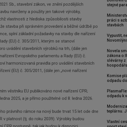
Domovní Č
2021 Sb., stavební zákon, ve znění pozdějších
stejné para
avbu navrženy a použity jen takové výrobky,
Ministerst
ichž vlastnosti z hlediska způsobilosti stavby
práci s a
stavbách
, že stavba při správném provedení a běžné údržbě po
ce, splní základní požadavky na stavby dle nařízení
Vypustit, n
Novomlýns
ady (EU) č. 305/2011, kterým se stanoví
o uvádění stavebních výrobků na trh, (dále jen
Novela smě
e nařízení Evropského parlamentu a Rady (EU) č.
zákona o I
slévárny z
oví harmonizovaná pravidla pro uvádění stavebních
hospodářst
řízení (EU) č. 305/2011, (dále jen „nové nařízení
Komise plá
odpadu do
ním věstníku EU publikováno nové nařízení CPR;
PlasmaFle
odpadu k vy
 ledna 2025, a je přímo použitelné od 8. ledna 2026.
Newsletter
Moderniza
ho právního rámce na nový bude trvat 15 let ode dne
teplárnu. J
 v platnost (tj. do roku 2039). Výrobky budou
Vlastní ces
í CPR postupně, tak jak budou k dispozici
sport stav