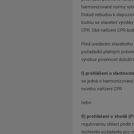
harmonizované normy vytv
Dokud nebudou k dispozic
budou se stavební výrobky 
CPR. Obě nařízení CPR bud
Před uvedením stavebního 
požadavků platných právní
výrobce povinnost doložit
I) prohlášení o vlastnos
se jedná o harmonizovaný 
nového nařízení CPR
nebo
II) prohlášení o shodě (
regulovanou oblast podle n
technické požadavky pro vy