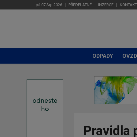
pá 07.Srp 2026
PŘEDPLATNÉ
INZERCE
KONTAKT
ODPADY
OVZD
Pravidla 