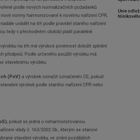
Zadejte váš email a my Vám budeme zasílat ty
ořené podle nových normalizačních požadavků.
nejdůležitější informace, maximálně 1x týdně.
Unie odlož
i nové normy harmonizované k novému nařízení CPR,
hliníkového
nadále uvádět na trh podle pravidel starého nařízení
Odebírat
ou tedy v přechodném období platit paralelně.
výrobku na trh má výrobce povinnost doložit splnění
ch předpisů. Podle určeného použití výrobku má
 ke stavebnímu výrobku:
tech (PoV)
a výrobek označit označením CE, pokud
stavební výrobek podle starého nařízení CPR nebo
PoS)
, pokud se jedná o neharmonizovanou
ařízení vlády č. 163/2002 Sb., kterým se stanoví
brané stavební výrobky, ve znění pozdějších