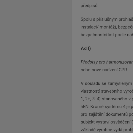
předpisů.
Spolu s příslušným prohlá
instalaci/ montáž), bezpečn
bezpečnostní list podle na
Ad I)
Předpisy pro harmonizovan
nebo nové nařízení CPR.
V souladu se zamýšleným po
vlastností stavebního výr
1, 2+, 3, 4) stanoveného 
hEN. Kromě systému 4 je 
pro zajištění dokumentů 
subjekt vystaví osvědčení 
základě výrobce vydá prohl