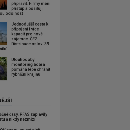
připravit. Firmy mění
přístup a posilují
kou odolnost
Jednodušší cesta k
připojení i více
kapacit pro nové
zájemce. ČEZ
Distribuce osloví 39
zníků
Dlouhodobý
monitoring bobra
pomáhá lépe chránit
rybniční krajinu
NĚJŠÍ
věčné časy. PFAS zaplavily
etu a nikdy nezmizí