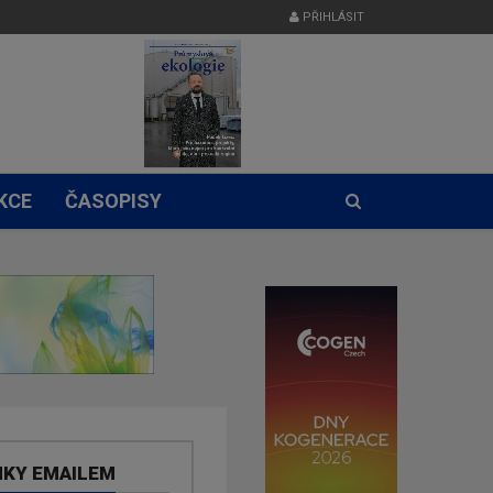
PŘIHLÁSIT
KCE
ČASOPISY
NKY EMAILEM