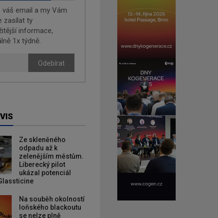
e váš email a my Vám
zasílat ty
žitější informace,
lně 1x týdně.
Odebírat
VIS
Ze skleněného
odpadu až k
zelenějším městům.
Liberecký pilot
ukázal potenciál
Glassticine
Na souběh okolností
loňského blackoutu
se nelze plně