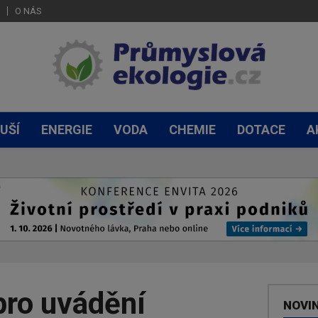
O NÁS
UŠÍ
ENERGIE
VODA
CHEMIE
DOTACE
A
pro uvádění
NOVI