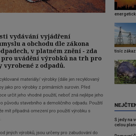
energetic
sti vydávání vyjádření
ůmyslu a obchodu dle zákona
o odpadech, v platném znění - zda
tisíc záka
 pro uvádění výrobků na trh pro
y vyrobené z odpadů.
cyklované materiály/ výrobky (dále jen recyklovaný
py jako pro výrobky z primárních surovin. Před
ce určit jeho vhodné použití, neboť zná nejlépe jeho
 o původu stavebního a demoličního odpadu. Použití
NEJČTE
e mít případná omezení pro použití výrobku s
i.
S jedy na 
celou plan
l od jiných výrobků, jsou určeny pro zabudování do