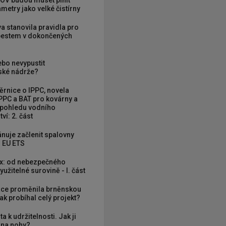
OV budou muset plnit
metry jako velké čistírny
va stanovila pravidla pro
zbestem v dokončených
ebo nevypustit
ké nádrže?
rnice o IPPC, novela
PPC a BAT pro kovárny a
 pohledu vodního
ví: 2. část
nuje začlenit spalovny
 EU ETS
x: od nebezpečného
užitelné surovině - I. část
ce proměnila brněnskou
ak probíhal celý projekt?
ta k udržitelnosti. Jak ji
í na nohy?