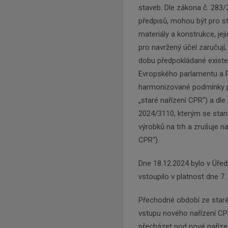
staveb. Dle zákona č. 283/
předpisů, mohou být pro st
materiály a konstrukce, jej
pro navržený účel zaručují
dobu předpokládané existen
Evropského parlamentu a R
harmonizované podmínky pr
„staré nařízení CPR“) a dl
2024/3110, kterým se stan
výrobků na trh a zrušuje na
CPR“).
Dne 18.12.2024 bylo v Úřed
vstoupilo v platnost dne 7.
Přechodné období ze staré
vstupu nového nařízení CPR
přecházet pod nové nařízen