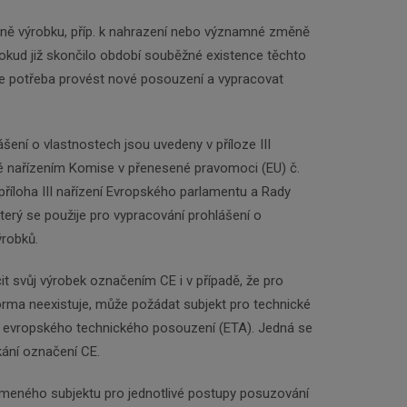
ěně výrobku, příp. k nahrazení nebo významné změně
kud již skončilo období souběžné existence těchto
e potřeba provést nové posouzení a vypracovat
ení o vlastnostech jsou uvedeny v příloze III
né nařízením Komise v přenesené pravomoci (EU) č.
říloha III nařízení Evropského parlamentu a Rady
který se použije pro vypracování prohlášení o
ýrobků.
t svůj výrobek označením CE i v případě, že pro
ma neexistuje, může požádat subjekt pro technické
 evropského technického posouzení (ETA). Jedná se
kání označení CE.
meného subjektu pro jednotlivé postupy posuzování