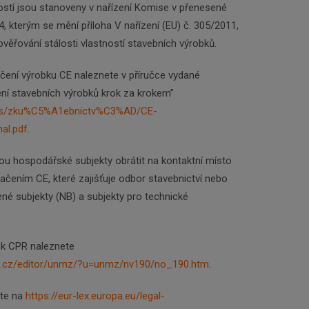
ností jsou stanoveny v nařízení Komise v přenesené
, kterým se mění příloha V nařízení (EU) č. 305/2011,
věřování stálosti vlastností stavebních výrobků.
ení výrobku CE naleznete v příručce vydané
ní stavebních výrobků krok za krokem”
iles/zku%C5%A1ebnictv%C3%AD/CE-
al.pdf
.
ou hospodářské subjekty obrátit na kontaktní místo
ačením CE, které zajišťuje odbor stavebnictví nebo
né subjekty (NB) a subjekty pro technické
 k CPR naleznete
d.cz/editor/unmz/?u=unmz/nv190/no_190.htm
.
ete na
https://eur-lex.europa.eu/legal-