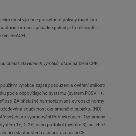
šením musí výrobce poskytnout pokyny (např. pro
ostní informace, případně pokud je to relevantní i
řízení REACH.
ou oblast stavebních výrobků: staré
nařízení CPR
užitím výrobce zajistí posouzení a ověření stálosti
obku podle odpovídajícího systému (systém POSV 1+,
v příloze ZA příslušné harmonizované evropské normy
požadována součinnost oznámeného subjektu (NB)
potřebných pro vypracování PoV výrobcem. Oznámený
(systém 1+, 1, 2+) nebo protokol (systém 3), na jehož
ášení o vlastnostech a připojí označení CE.