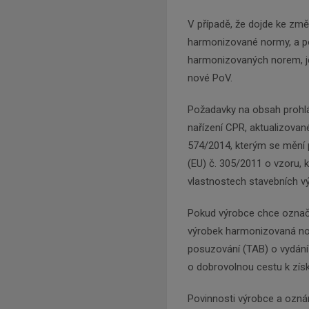
V případě, že dojde ke zm
harmonizované normy, a po
harmonizovaných norem, j
nové PoV.
Požadavky na obsah prohláš
nařízení CPR, aktualizova
574/2014, kterým se mění p
(EU) č. 305/2011 o vzoru, 
vlastnostech stavebních v
Pokud výrobce chce označi
výrobek harmonizovaná nor
posuzování (TAB) o vydání
o dobrovolnou cestu k zís
Povinnosti výrobce a ozná