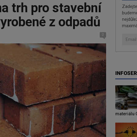
a trh pro stavební
Zadejt
budeme 
vyrobené z odpadů
nejdůle
maximá
0
INFOSER
materiálu 