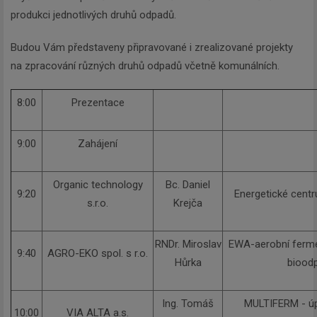
produkci jednotlivých druhů odpadů.
Budou Vám představeny připravované i zrealizované projekty
na zpracování různých druhů odpadů včetně komunálních.
8:00
Prezentace
9:00
Zahájení
Organic technology
Bc. Daniel
9:20
Energetické cent
s.r.o.
Krejča
RNDr. Miroslav
EWA-aerobní ferme
9:40
AGRO-EKO spol. s r.o.
Hůrka
biood
Ing. Tomáš
MULTIFERM - úpr
10:00
VIA ALTA a.s.