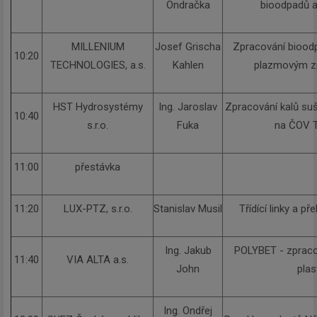
Ondračka
bioodpadů a
MILLENIUM
Josef Grischa
Zpracování biood
10:20
TECHNOLOGIES, a.s.
Kahlen
plazmovým z
HST Hydrosystémy
Ing. Jaroslav
Zpracování kalů su
10:40
s.r.o.
Fuka
na ČOV T
11:00
přestávka
11:20
LUX-PTZ, s.r.o.
Stanislav Musil
Třídící linky a př
Ing. Jakub
POLYBET - zpraco
11:40
VIA ALTA a.s.
John
plas
Ing. Ondřej