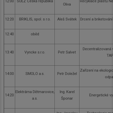
12:00
SUEZ Česká republika
Recyklace plastů N
Oliva
12:20
BRIKLIS, spol. s r.o.
Aleš Svátek
Drcení a briketován
12:40
oběd
Decentralizovaná 
13:40
Vyncke s.r.o.
Petr Salvet
TA
Zařízení na ekologi
14:00
SMOLO a.s.
Petr Doležel
odp
Elektrárna Dětmarovice,
Ing. Karel
14:20
Energetické vy
a.s.
Šponar