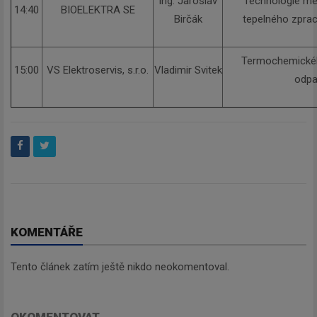
Ing. Jaroslav
Technologie me
14:40
BIOELEKTRA SE
Birčák
tepelného zpra
Termochemickéh
15:00
VS Elektroservis, s.r.o.
Vladimir Svitek
odp
KOMENTÁŘE
Tento článek zatím ještě nikdo neokomentoval.
OKOMENTOVAT