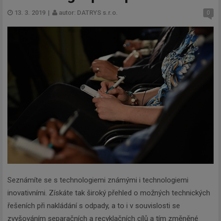
13. 3. 2019
|
autor: DATRYS s.r.o.
0
Seznámíte se s technologiemi známými i technologiemi
inovativními. Získáte tak široký přehled o možných technických
řešeních při nakládání s odpady, a to i v souvislosti se
zvyšováním separačních a recyklačních cílů a tím změněné