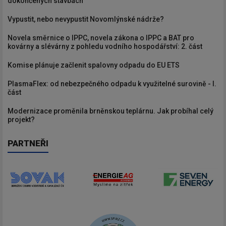
dokončených stavbách
Vypustit, nebo nevypustit Novomlýnské nádrže?
Novela směrnice o IPPC, novela zákona o IPPC a BAT pro
kovárny a slévárny z pohledu vodního hospodářství: 2. část
Komise plánuje začlenit spalovny odpadu do EU ETS
PlasmaFlex: od nebezpečného odpadu k využitelné surovině - I.
část
Modernizace proměnila brněnskou teplárnu. Jak probíhal celý
projekt?
PARTNEŘI