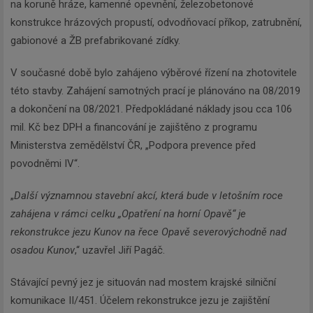
na koruně hráze, kamenné opevnění, železobetonové
konstrukce hrázových propustí, odvodňovací příkop, zatrubnění,
gabionové a ŽB prefabrikované zídky.
V současné době bylo zahájeno výběrové řízení na zhotovitele
této stavby. Zahájení samotných prací je plánováno na 08/2019
a dokončení na 08/2021. Předpokládané náklady jsou cca 106
mil. Kč bez DPH a financování je zajištěno z programu
Ministerstva zemědělství ČR, „Podpora prevence před
povodněmi IV“.
„
Další významnou stavební akcí, která bude v letošním roce
zahájena v rámci celku „Opatření na horní Opavě“ je
rekonstrukce jezu Kunov na řece Opavě severovýchodně nad
osadou Kunov
,“ uzavřel Jiří Pagáč.
Stávající pevný jez je situován nad mostem krajské silniční
komunikace II/451. Účelem rekonstrukce jezu je zajištění