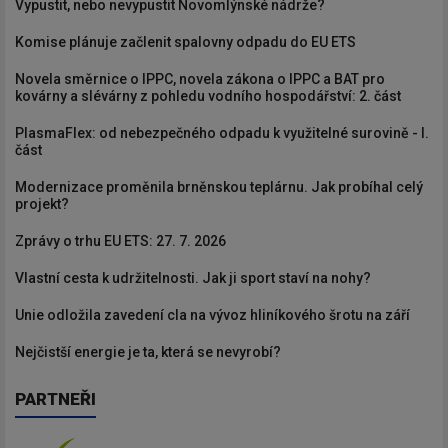
Vypustit, nebo nevypustit Novomlýnské nádrže?
Komise plánuje začlenit spalovny odpadu do EU ETS
Novela směrnice o IPPC, novela zákona o IPPC a BAT pro
kovárny a slévárny z pohledu vodního hospodářství: 2. část
PlasmaFlex: od nebezpečného odpadu k využitelné surovině - I.
část
Modernizace proměnila brněnskou teplárnu. Jak probíhal celý
projekt?
Zprávy o trhu EU ETS: 27. 7. 2026
Vlastní cesta k udržitelnosti. Jak ji sport staví na nohy?
Unie odložila zavedení cla na vývoz hliníkového šrotu na září
Nejčistší energie je ta, která se nevyrobí?
PARTNEŘI