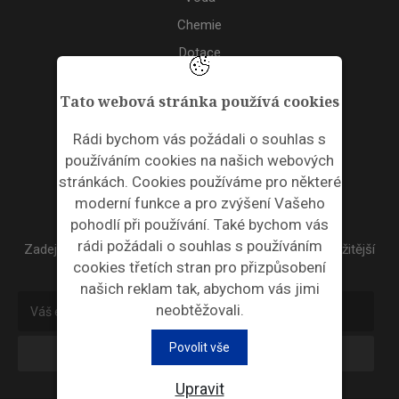
Chemie
Dotace
Akce
Tato webová stránka používá cookies
TAGS
Rádi bychom vás požádali o souhlas s
používáním cookies na našich webových
ODPADNÍ PLASTY
stránkách. Cookies používáme pro některé
moderní funkce a pro zvýšení Vašeho
NEWSLETTER
pohodlí při používání. Také bychom vás
rádi požádali o souhlas s používáním
Zadejte váš email a my Vám budeme zasílat ty nejdůležitější
cookies třetích stran pro přizpůsobení
informace, maximálně 1x týdně.
našich reklam tak, abychom vás jimi
neobtěžovali.
Povolit vše
Odebírat
Upravit