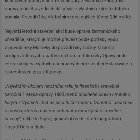
financovat státní podnik Povodí Odry z vlastních zdrojů. Na
opravy a údržbu vodních děl půjde z vlastních zdrojů státního
podniku Povodí Odry v letošním roce dalších téměř 206 mil Kč.
Největší letošní stavební akcí bude oprava žermanického
přivaděče, kterým je možné převést podle potřeby vodu
z povodí řeky Morávky do povodí řeky Lučiny. V rámci
protipovodňových opatření na horním toku řeky Opavy bude
letos zahájena výstavba ochranných hrází v obci Holasovice a
rekonstrukce jezu v Kunově.
„
Největším úkolem letošního roku je finančně i stavebně
náročná I. etapa
opravy
1800 metrů dlouhého úseku umělého
koryta z Vyšních Lhot až po silniční most u Dobratic. Jedná se
o stavbu, kterou musíme stihnout v rámci jedné stavební
sezony“,
řekl Jiří Pagáč, generální ředitel státního podniku
Povodí Odry a dodal: