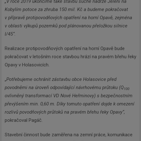
„V roce 2019 ukončíme také stavbu suché nádrže Jelení na
Kobylím potoce za zhruba 150 mil. Kč a budeme pokračovat
v přípravě protipovodňových opatření na horní Opavě, zejména
v oblasti výkupů pozemků pod plánovanou přeložkou silnice
I/45“.
Realizace protipovodňových opatření na horní Opavě bude
pokračovat v letošním roce stavbou hrází na pravém břehu řeky
Opavy v Holasovicích.
„
Potřebujeme ochránit zástavbu obce Holasovice před
povodněmi na úroveň odpovídající návrhovému průtoku (Q
100
ovlivněný transformací VD Nové Heřminovy) s bezpečnostním
převýšením min. 0,60 m. Díky tomuto opatření dojde k omezení
rozlivů povodňových průtoků na pravém břehu řeky Opavy“,
pokračoval Pagáč.
Stavební činnost bude zaměřena na zemní práce, komunikace