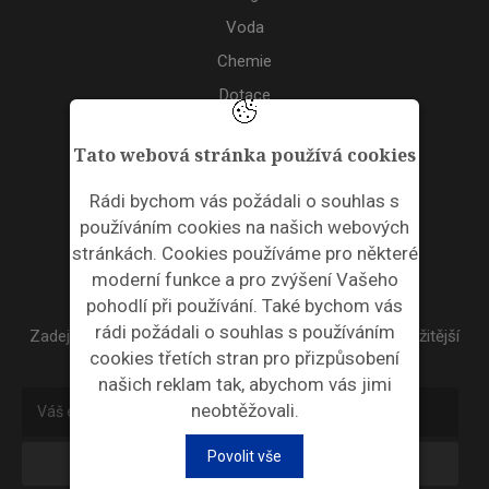
Voda
Chemie
Dotace
Akce
Tato webová stránka používá cookies
TAGS
Rádi bychom vás požádali o souhlas s
používáním cookies na našich webových
ODPADNÍ PLASTY
stránkách. Cookies používáme pro některé
moderní funkce a pro zvýšení Vašeho
NEWSLETTER
pohodlí při používání. Také bychom vás
rádi požádali o souhlas s používáním
Zadejte váš email a my Vám budeme zasílat ty nejdůležitější
cookies třetích stran pro přizpůsobení
informace, maximálně 1x týdně.
našich reklam tak, abychom vás jimi
neobtěžovali.
Povolit vše
Odebírat