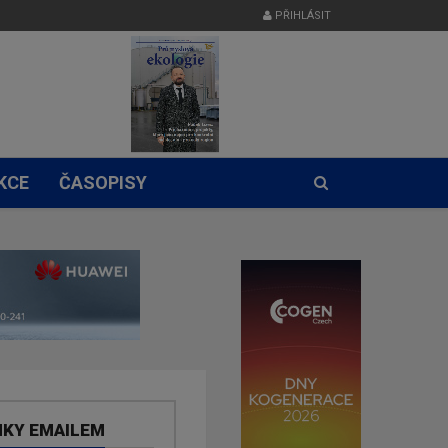
PŘIHLÁSIT
KCE
ČASOPISY
NKY EMAILEM