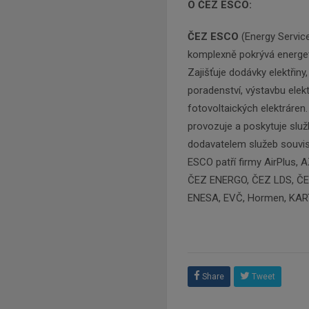
O ČEZ ESCO:
ČEZ ESCO
(Energy Servic
komplexně pokrývá energetic
Zajišťuje dodávky elektřiny
poradenství, výstavbu elek
fotovoltaických elektráren.
provozuje a poskytuje služ
dodavatelem služeb souvise
ESCO patří firmy AirPlus,
ČEZ ENERGO, ČEZ LDS, ČEZ
ENESA, EVČ, Hormen, KAR
Share
Tweet