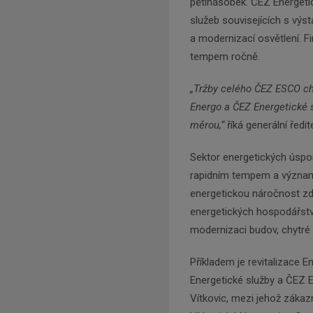
pětinásobek. ČEZ Energeti
služeb souvisejících s výs
a modernizací osvětlení. F
tempem ročně.
„Tržby celého ČEZ ESCO ch
Energo a ČEZ Energetické 
měrou,“
říká generální řed
Sektor energetických úspor
rapidním tempem a významn
energetickou náročnost zde
energetických hospodářstv
modernizaci budov, chytré 
Příkladem je revitalizace E
Energetické služby a ČEZ 
Vítkovic, mezi jehož zákazn