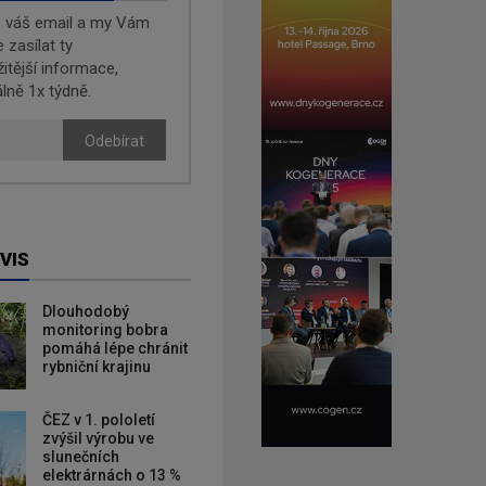
e váš email a my Vám
zasílat ty
žitější informace,
lně 1x týdně.
Odebírat
VIS
Dlouhodobý
monitoring bobra
pomáhá lépe chránit
rybniční krajinu
ČEZ v 1. pololetí
zvýšil výrobu ve
slunečních
elektrárnách o 13 %