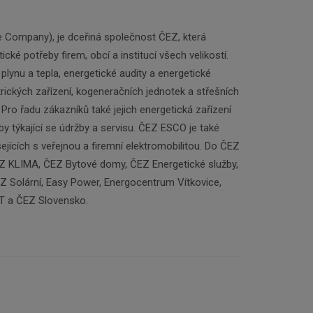
e Company), je dceřiná společnost ČEZ, která
ké potřeby firem, obcí a institucí všech velikostí.
, plynu a tepla, energetické audity a energetické
trických zařízení, kogeneračních jednotek a střešních
 Pro řadu zákazníků také jejich energetická zařízení
by týkající se údržby a servisu. ČEZ ESCO je také
jících s veřejnou a firemní elektromobilitou. Do ČEZ
 AZ KLIMA, ČEZ Bytové domy, ČEZ Energetické služby,
 Solární, Easy Power, Energocentrum Vítkovice,
T a ČEZ Slovensko.