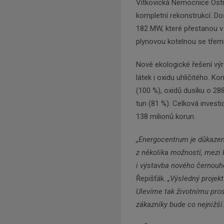
Vítkovická Nemocnice Ostra
kompletní rekonstrukcí. D
182 MW, které přestanou v 
plynovou kotelnou se třemi
Nové ekologické řešení výra
látek i oxidu uhličitého. K
(100 %), oxidů dusíku o 288
tun (81 %). Celková inves
138 milionů korun.
„Energocentrum je důkazem,
z několika možností, mezi 
i výstavba nového černouhe
Řepišťák.
„Výsledný projekt
Ulevíme tak životnímu pros
zákazníky bude co nejnižší.