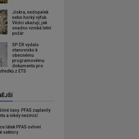
Jiskra, nedopalek
nebo horký výfuk.
Vědci ukazují, jak
snadno vzniká letní
požár
SP ČR vydalo
stanovisko k
obecnému
programovému
dokumentu pro
ostředků z ETS
NĚJŠÍ
věčné časy. PFAS zaplavily
etu a nikdy nezmizí
ce látek PFAS ovlivní
é sektory