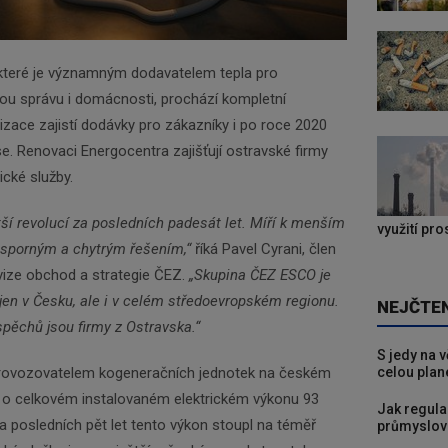
které je významným dodavatelem tepla pro
nou správu i domácnosti, prochází kompletní
lizace zajistí dodávky pro zákazníky i po roce 2020
e. Renovaci Energocentra zajišťují ostravské firmy
cké služby.
tší revolucí za posledních padesát let. Míří k menším
využití pr
úsporným a chytrým řešením,“
říká Pavel Cyrani, člen
ivize obchod a strategie ČEZ.
„Skupina ČEZ ESCO je
jen v Česku, ale i v celém středoevropském regionu.
NEJČTE
pěchů jsou firmy z Ostravska.“
S jedy na 
celou plan
provozovatelem kogeneračních jednotek na českém
18 o celkovém instalovaném elektrickém výkonu 93
Jak regula
posledních pět let tento výkon stoupl na téměř
průmyslov