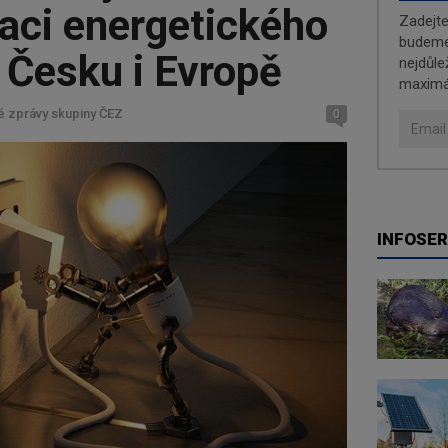
aci energetického
Zadejt
budeme 
 Česku i Evropě
nejdůle
maximá
é zprávy skupiny ČEZ
0
INFOSER