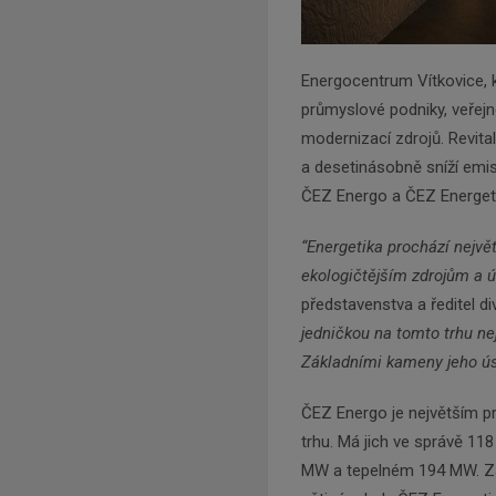
Energocentrum Vítkovice, 
průmyslové podniky, veřej
modernizací zdrojů. Revita
a desetinásobně sníží emis
ČEZ Energo a ČEZ Energeti
“Energetika prochází nejvě
ekologičtějším zdrojům a 
představenstva a ředitel d
jedničkou na tomto trhu ne
Základními kameny jeho ús
ČEZ Energo je největším 
trhu. Má jich ve správě 1
MW a tepelném 194 MW. Za 