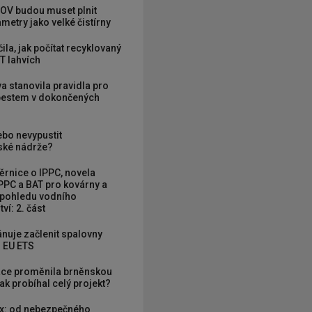
OV budou muset plnit
metry jako velké čistírny
ila, jak počítat recyklovaný
T lahvích
va stanovila pravidla pro
zbestem v dokončených
ebo nevypustit
ké nádrže?
rnice o IPPC, novela
PPC a BAT pro kovárny a
 pohledu vodního
ví: 2. část
nuje začlenit spalovny
 EU ETS
ce proměnila brněnskou
ak probíhal celý projekt?
x: od nebezpečného