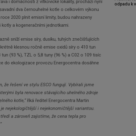
Zadejte váš email a my Vám budeme zasílat ty
va i domácnosti z vítkovické lokality, prochází nyní
odpadu k vy
nejdůležitější informace, maximálně 1x týdně.
osavadní dva černouhelné kotle o celkovém výkonu
roce 2020 plnit emisní limity, budou nahrazeny
 kotly a kogeneračními jednotkami.
Odebírat
zně sníží emise síry, dusíku, tuhých znečišťujících
onkrétně klesnou ročně emise oxidů síry o 410 tun
 tun (93 %), TZL o 5,8 tuny (96 %) a C02 o 109 tisíc
tice do ekologizace provozu Energocentra dosáhne
 že řešení ve stylu ESCO fungují. Vybírali jsme
kterými byla renovace stávajícího uhelného zdroje
lného kotle,“
říká ředitel Energocentra Martin
 je nejekologičtější i nejekonomičtější variantou.
tředí a zároveň zajistíme, že cena tepla pro
“