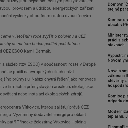
cké služby jsou největším českým poskytovatelem
Domovní Č
tavbou, provozem a údržbou energetických zařízení
stejné para
inanční výsledky obou firem rostou dvouciferným
Komise urč
obsah v PE
Ministerst
ceme v letošním roce zvýšit o polovinu a ČEZ
práci s a
služby se na tom budou podílet podstatnou
stavbách
itel ČEZ ESCO Kamil Čermák.
Vypustit, n
Novomlýns
 a služeb (tzv. ESCO) v současnosti roste v Evropě
Novela smě
ě se podílí na evropských cílech snížit
zákona o I
jšího průmyslu. Nabízí chytrá řešení jako renovace
slévárny z
hospodářst
í ve firmách a průmyslových areálech, ekologickou
osvětlení nebo instalaci ekologických zdrojů.
Komise plá
odpadu do
nergocentra Vítkovice, kterou zajišťují právě ČEZ
Newsletter
Moderniza
Energo. Významný dodavatel energií pro oblast
teplárnu. J
íky patří Třinecké železárny, Vítkovice Holding,
PlasmaFle