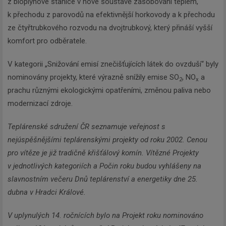
z bioplynové stanice v nové soustavě zásobování teplem,
k přechodu z parovodů na efektivnější horkovody a k přechodu
ze čtyřtrubkového rozvodu na dvojtrubkový, který přináší vyšší
komfort pro odběratele.
V kategorii „Snižování emisí znečišťujících látek do ovzduší“ byly
nominovány projekty, které výrazně snížily emise SO
, NO
a
2
x
prachu různými ekologickými opatřeními, změnou paliva nebo
modernizací zdroje.
Teplárenské sdružení ČR seznamuje veřejnost s
nejúspěšnějšími teplárenskými projekty od roku 2002. Cenou
pro vítěze je již tradičně křišťálový komín. Vítězné Projekty
v jednotlivých kategoriích a Počin roku budou vyhlášeny na
slavnostním večeru Dnů teplárenství a energetiky dne 25.
dubna v Hradci Králové.
V uplynulých 14. ročnících bylo na Projekt roku nominováno