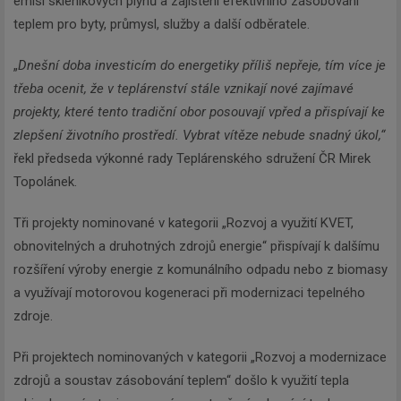
emisí skleníkových plynů a zajištění efektivního zásobování
teplem pro byty, průmysl, služby a další odběratele.
„
Dnešní doba investicím do energetiky příliš nepřeje, tím více je
třeba ocenit, že v teplárenství stále vznikají nové zajímavé
projekty, které tento tradiční obor posouvají vpřed a přispívají ke
zlepšení životního prostředí. Vybrat vítěze nebude snadný úkol,“
řekl předseda výkonné rady Teplárenského sdružení ČR Mirek
Topolánek.
Tři projekty nominované v kategorii „Rozvoj a využití KVET,
obnovitelných a druhotných zdrojů energie“ přispívají k dalšímu
rozšíření výroby energie z komunálního odpadu nebo z biomasy
a využívají motorovou kogeneraci při modernizaci tepelného
zdroje.
Při projektech nominovaných v kategorii „Rozvoj a modernizace
zdrojů a soustav zásobování teplem“ došlo k využití tepla