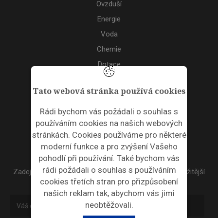
Ovzduší
Energie
Voda
Chemie
Dotace
Akce
Tato webová stránka používá cookies
TAGS
Rádi bychom vás požádali o souhlas s
používáním cookies na našich webových
ODPADNÍ PLASTY
stránkách. Cookies používáme pro některé
moderní funkce a pro zvýšení Vašeho
NEWSLETTER
pohodlí při používání. Také bychom vás
rádi požádali o souhlas s používáním
Zadejte váš email a my Vám budeme zasílat ty nejdůležitější
cookies třetích stran pro přizpůsobení
informace, maximálně 1x týdně.
našich reklam tak, abychom vás jimi
neobtěžovali.