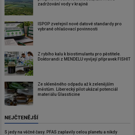
zadržování vody v krajině
ISPOP zveřejnil nové datové standardy pro
vybrané ohlašovací povinnosti
Z rybího kalu k biostimulantu pro pěstitele.
Doktorandi z MENDELU vyvíjejí přípravek FISHIT
Ze skleněného odpadu až k zelenějším
městům. Liberecký pilot ukázal potenciál
materiálu Glassticine
NEJČTENĚJŠÍ
S jedy na věčné časy. PFAS zaplavily celou planetu a nikdy