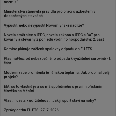
nezmizí
Ministerstva stanovila pravidla pro práci s azbestem v
dokončených stavbách
Vypustit, nebo nevypustit Novomlýnské nádrže?
Novela směrnice o IPPC, novela zákona o IPPC a BAT pro
kovárny a slévárny z pohledu vodního hospodářství: 2. část
Komise plánuje začlenit spalovny odpadu do EU ETS
PlasmaFlex: od nebezpečného odpadu k využitelné surovině - I.
část
Modernizace proměnila brněnskou teplárnu. Jak probíhal celý
projekt?
EIA, co to vlastně je a co má společného s prvním přistáním
člověka na Měsíci
Vlastní cesta k udržitelnosti. Jak ji sport staví na nohy?
Zprávy o trhu EU ETS: 27. 7. 2026