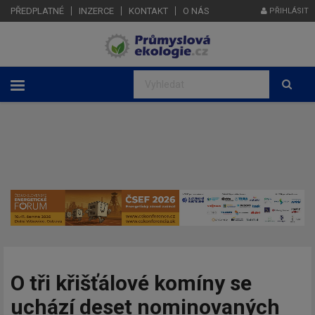
PŘEDPLATNÉ
INZERCE
KONTAKT
O NÁS
PŘIHLÁSIT
O tři křišťálové komíny se
uchází deset nominovaných