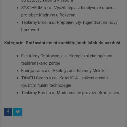
do bytových domů v Táboře
SYSTHERM s.r.o.: Využití tepla z bioplynové stanice
pro obec Kladruby u Rokycan
Teplárny Brno, a.s.: Přepojení vily Tugendhat na nový
horkovod
Kategorie: Snižování emisí znečišťujících látek do ovzduší
Elektrárny Opatovice, a.s.: Komplexní ekologizace
teplárenského zdroje
Energotrans a.s.: Ekologizace teplárny Mělník I
TAMEH Czech s.r.o.: Kotel K14 - snížení emisí s
využitím fluidní technologie
Teplárny Brno, a.s.: Modernizace provozu Brno-sever