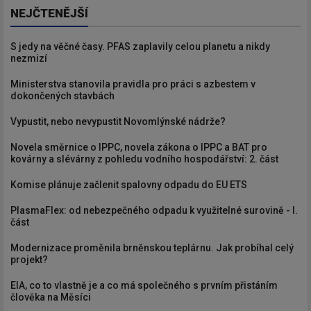
NEJČTENĚJŠÍ
S jedy na věčné časy. PFAS zaplavily celou planetu a nikdy
nezmizí
Ministerstva stanovila pravidla pro práci s azbestem v
dokončených stavbách
Vypustit, nebo nevypustit Novomlýnské nádrže?
Novela směrnice o IPPC, novela zákona o IPPC a BAT pro
kovárny a slévárny z pohledu vodního hospodářství: 2. část
Komise plánuje začlenit spalovny odpadu do EU ETS
PlasmaFlex: od nebezpečného odpadu k využitelné surovině - I.
část
Modernizace proměnila brněnskou teplárnu. Jak probíhal celý
projekt?
EIA, co to vlastně je a co má společného s prvním přistáním
člověka na Měsíci