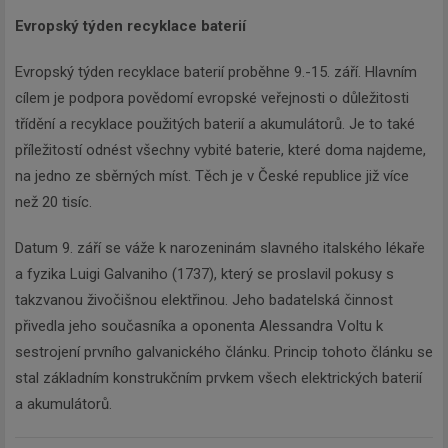
Evropský týden recyklace baterií
Evropský týden recyklace baterií proběhne 9.-15. září. Hlavním
cílem je podpora povědomí evropské veřejnosti o důležitosti
třídění a recyklace použitých baterií a akumulátorů. Je to také
příležitostí odnést všechny vybité baterie, které doma najdeme,
na jedno ze sběrných míst. Těch je v České republice již více
než 20 tisíc.
Datum 9. září se váže k narozeninám slavného italského lékaře
a fyzika Luigi Galvaniho (1737), který se proslavil pokusy s
takzvanou živočišnou elektřinou. Jeho badatelská činnost
přivedla jeho současníka a oponenta Alessandra Voltu k
sestrojení prvního galvanického článku. Princip tohoto článku se
stal základním konstrukčním prvkem všech elektrických baterií
a akumulátorů.