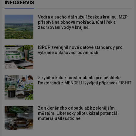
INFOSERVIS
Vedra a sucho dál sužují českou krajinu. MŽP
přispívá na obnovu mokřadů, tůní i řek a
zadržování vody v krajině
ISPOP zveřejnil nové datové standardy pro
vybrané ohlašovací povinnosti
Z rybího kalu k biostimulantu pro pěstitele.
Doktorandi z MENDELU vyvíjejí přípravek FISHIT
Ze skleněného odpadu až k zelenějším
městům. Liberecký pilot ukázal potenciál
materiálu Glassticine