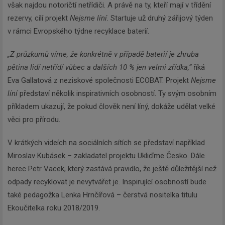
však najdou notoričtí netřídiči. A právě na ty, kteří mají v třídění
rezervy, cílí projekt
Nejsme líní
. Startuje už druhý zářijový týden
v rámci Evropského týdne recyklace baterií.
„Z průzkumů víme, že konkrétně v případě baterií je zhruba
pětina lidí netřídí vůbec a dalších 10 % jen velmi zřídka,“
říká
Eva Gallatová z neziskové společnosti ECOBAT. Projekt
Nejsme
líní
představí několik inspirativních osobností. Ty svým osobním
příkladem ukazují, že pokud člověk není líný, dokáže udělat velké
věci pro přírodu.
V krátkých videích na sociálních sítích se představí například
Miroslav Kubásek – zakladatel projektu Ukliďme Česko. Dále
herec Petr Vacek, který zastává pravidlo, že ještě důležitější než
odpady recyklovat je nevytvářet je. Inspirující osobností bude
také pedagožka Lenka Hrnčířová – čerstvá nositelka titulu
Ekoučitelka roku 2018/2019.