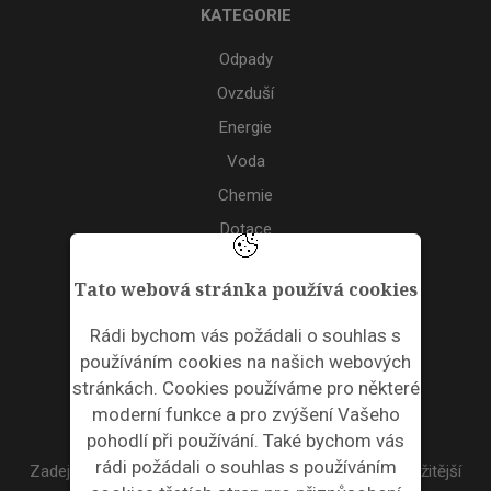
KATEGORIE
Odpady
Ovzduší
Energie
Voda
Chemie
Dotace
Akce
Tato webová stránka používá cookies
TAGS
Rádi bychom vás požádali o souhlas s
používáním cookies na našich webových
ODPADNÍ PLASTY
stránkách. Cookies používáme pro některé
moderní funkce a pro zvýšení Vašeho
NEWSLETTER
pohodlí při používání. Také bychom vás
rádi požádali o souhlas s používáním
Zadejte váš email a my Vám budeme zasílat ty nejdůležitější