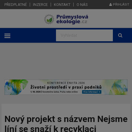
PŘEDPLATNÉ
INZERCE
KONTAKT
O NÁS
PŘIHLÁSIT
Nový projekt s názvem Nejsme
líní se snaží k recyklaci