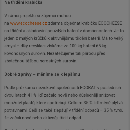
Na třídění krabička
V rámci projektu si zájemci mohou
na
www.ecocheese.cz
zdarma objednat krabičku ECOCHEESE
na třídění a skladování použitých baterií v domácnostech. Je to
jeden z malých krůčků k aktivnějšímu třídění baterií. Má to velký
smysl – díky recyklaci získáme ze 100 kg baterií 65 kg
kovonosných surovin. Nezatěžujeme tak přírodu před
zbytečnou těžbou nerostných surovin.
Dobré zprávy – měníme se k lepšímu
Podle průzkumu neziskové společnosti ECOBAT v posledních
dvou letech 41 % lidí začalo nově nebo důsledněji snižovat
množství plastů, které spotřebují. Celkem 35 % lidí méně plýtvá
potravinami. Češi se také zlepšují v třídění odpadů – 35 % tvrdí,
že začali nově nebo aktivněji třídit odpad.