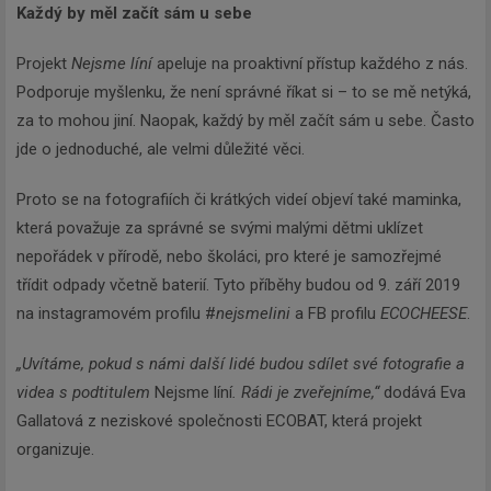
Každý by měl začít sám u sebe
Projekt
Nejsme líní
apeluje na proaktivní přístup každého z nás.
Podporuje myšlenku, že není správné říkat si – to se mě netýká,
za to mohou jiní. Naopak, každý by měl začít sám u sebe. Často
jde o jednoduché, ale velmi důležité věci.
Proto se na fotografiích či krátkých videí objeví také maminka,
která považuje za správné se svými malými dětmi uklízet
nepořádek v přírodě, nebo školáci, pro které je samozřejmé
třídit odpady včetně baterií. Tyto příběhy budou od 9. září 2019
na instagramovém profilu #
nejsmelini
a FB profilu
ECOCHEESE
.
„Uvítáme, pokud s námi další lidé budou sdílet své fotografie a
videa s podtitulem
Nejsme líní
. Rádi je zveřejníme,“
dodává Eva
Gallatová z neziskové společnosti ECOBAT, která projekt
organizuje.