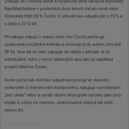
Zvyšuje se i ochota sbírat a recyklovat dříve okrajové komodity.
Například baterie v posledních dvou letech začalo nově nebo
důsledněji třídit 28 % Čechů. V případě bio-odpadu jde o 25 % a
u olejů o 23 % lidí.
Při nákupu nápojů s sebou stále více Čechů preferuje
opakovaně použitelné kelímky a omezuje jízdy autem (shodně
28 %). Více lidí se také zapojuje do úklidů v přírodě, ať už
individuálně, nebo v rámci úklidových akcí jako je například
projekt Ukliďme Česko.
Roste počet lidí, kteří bio-odpad kompostují ve vlastním
venkovním či interiérovém kompostéru, nakupují v prodejnách
„bez obalu“ nebo si vyrábí vlastní ekologické výrobky jako jsou
mýdla či sáčky na zeleninu. Jednoznačně přibývá lidí, kteří
nejsou líní.
........................................