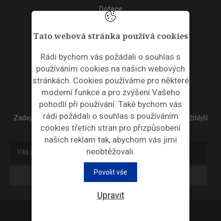
Dotace
Akce
Tato webová stránka používá cookies
TAGS
Rádi bychom vás požádali o souhlas s
používáním cookies na našich webových
ODPADNÍ PLASTY
stránkách. Cookies používáme pro některé
moderní funkce a pro zvýšení Vašeho
NEWSLETTER
pohodlí při používání. Také bychom vás
rádi požádali o souhlas s používáním
Zadejte váš email a my Vám budeme zasílat ty nejdůležitější
cookies třetích stran pro přizpůsobení
informace, maximálně 1x týdně.
našich reklam tak, abychom vás jimi
neobtěžovali.
Povolit vše
Odebírat
Upravit
Průmyslová ekologie © 2026 |
Nastavení cookies