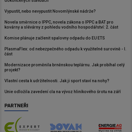
dokončených stavbách
Vypustit, nebo nevypustit Novomlýnské nádrže?
Novela směrnice o IPPC, novela zákona o IPPC a BAT pro
kovárny a slévárny z pohledu vodního hospodářství: 2. část
Komise plánuje začlenit spalovny odpadu do EU ETS
PlasmaFlex: od nebezpečného odpadu k využitelné surovině - I.
část
Modernizace proměnila brněnskou teplárnu. Jak probíhal celý
projekt?
Vlastní cesta k udržitelnosti. Jak ji sport staví na nohy?
Unie odložila zavedení cla na vývoz hliníkového šrotu na září
PARTNEŘI