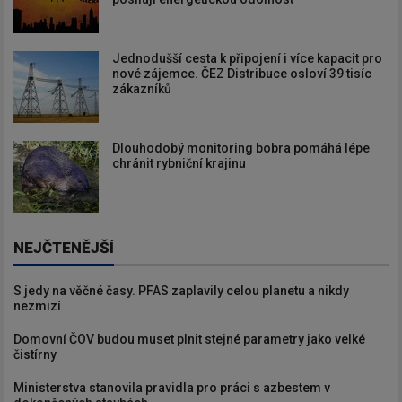
Jednodušší cesta k připojení i více kapacit pro
nové zájemce. ČEZ Distribuce osloví 39 tisíc
zákazníků
Dlouhodobý monitoring bobra pomáhá lépe
chránit rybniční krajinu
NEJČTENĚJŠÍ
S jedy na věčné časy. PFAS zaplavily celou planetu a nikdy
nezmizí
Domovní ČOV budou muset plnit stejné parametry jako velké
čistírny
Ministerstva stanovila pravidla pro práci s azbestem v