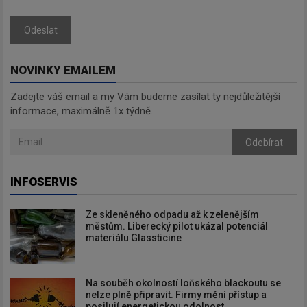
Odeslat
NOVINKY EMAILEM
Zadejte váš email a my Vám budeme zasílat ty nejdůležitější
informace, maximálně 1x týdně.
Odebírat
INFOSERVIS
Ze skleněného odpadu až k zelenějším
městům. Liberecký pilot ukázal potenciál
materiálu Glassticine
Na souběh okolností loňského blackoutu se
nelze plně připravit. Firmy mění přístup a
posilují energetickou odolnost