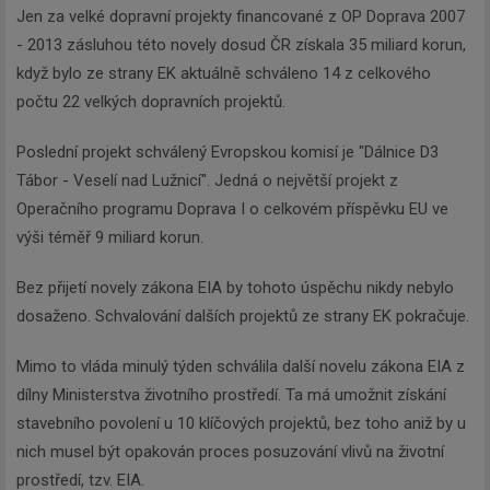
Jen za velké dopravní projekty financované z OP Doprava 2007
- 2013 zásluhou této novely dosud ČR získala 35 miliard korun,
když bylo ze strany EK aktuálně schváleno 14 z celkového
počtu 22 velkých dopravních projektů.
Poslední projekt schválený Evropskou komisí je "Dálnice D3
Tábor - Veselí nad Lužnicí". Jedná o největší projekt z
Operačního programu Doprava I o celkovém příspěvku EU ve
výši téměř 9 miliard korun.
Bez přijetí novely zákona EIA by tohoto úspěchu nikdy nebylo
dosaženo. Schvalování dalších projektů ze strany EK pokračuje.
Mimo to vláda minulý týden schválila další novelu zákona EIA z
dílny Ministerstva životního prostředí. Ta má umožnit získání
stavebního povolení u 10 klíčových projektů, bez toho aniž by u
nich musel být opakován proces posuzování vlivů na životní
prostředí, tzv. EIA.