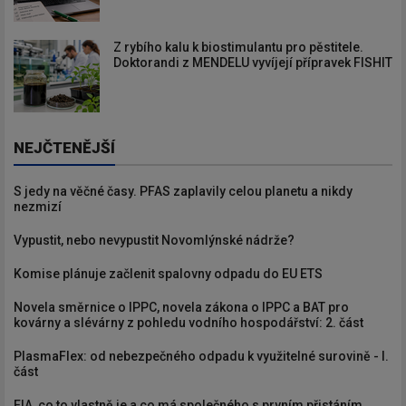
Z rybího kalu k biostimulantu pro pěstitele.
Doktorandi z MENDELU vyvíjejí přípravek FISHIT
NEJČTENĚJŠÍ
S jedy na věčné časy. PFAS zaplavily celou planetu a nikdy
nezmizí
Vypustit, nebo nevypustit Novomlýnské nádrže?
Komise plánuje začlenit spalovny odpadu do EU ETS
Novela směrnice o IPPC, novela zákona o IPPC a BAT pro
kovárny a slévárny z pohledu vodního hospodářství: 2. část
PlasmaFlex: od nebezpečného odpadu k využitelné surovině - I.
část
EIA, co to vlastně je a co má společného s prvním přistáním