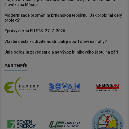
člověka na Měsíci
Modernizace proměnila brněnskou teplárnu. Jak probíhal celý
projekt?
Zprávy o trhu EU ETS: 27. 7. 2026
Vlastní cesta k udržitelnosti. Jak ji sport staví na nohy?
Unie odložila zavedení cla na vývoz hliníkového šrotu na září
PARTNEŘI