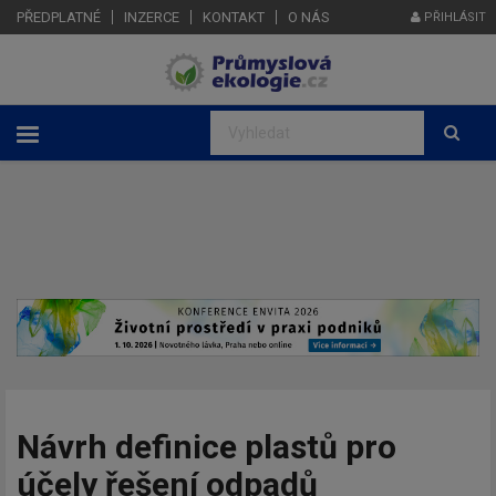
PŘEDPLATNÉ
INZERCE
KONTAKT
O NÁS
PŘIHLÁSIT
Návrh definice plastů pro
účely řešení odpadů