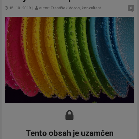
15. 10. 2019
|
autor: František Vörös, konzultant
0
Tento obsah je uzamčen