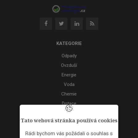
KATEGORIE
Odpady
Ovzduší
Energie
Voda
Chemie
Dotace
Akce
Tato webová stránka používá cookies
TAGS
Rádi bychom vás požádali o souhlas s