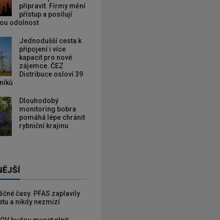
připravit. Firmy mění
přístup a posilují
kou odolnost
Jednodušší cesta k
připojení i více
kapacit pro nové
zájemce. ČEZ
Distribuce osloví 39
zníků
Dlouhodobý
monitoring bobra
pomáhá lépe chránit
rybniční krajinu
NĚJŠÍ
věčné časy. PFAS zaplavily
etu a nikdy nezmizí