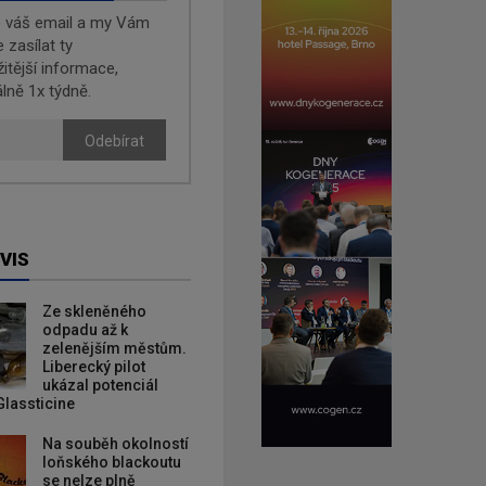
e váš email a my Vám
zasílat ty
žitější informace,
lně 1x týdně.
Odebírat
VIS
Ze skleněného
odpadu až k
zelenějším městům.
Liberecký pilot
ukázal potenciál
Glassticine
Na souběh okolností
loňského blackoutu
se nelze plně