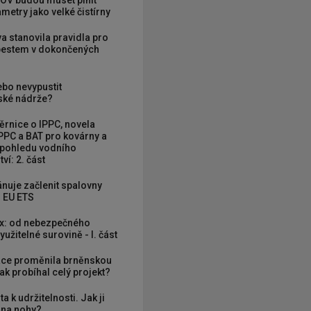
OV budou muset plnit
metry jako velké čistírny
va stanovila pravidla pro
zbestem v dokončených
ebo nevypustit
ké nádrže?
rnice o IPPC, novela
PPC a BAT pro kovárny a
 pohledu vodního
ví: 2. část
nuje začlenit spalovny
 EU ETS
x: od nebezpečného
užitelné surovině - I. část
ce proměnila brněnskou
ak probíhal celý projekt?
ta k udržitelnosti. Jak ji
í na nohy?