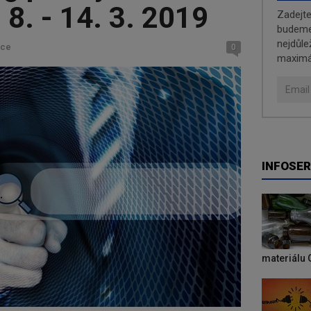
| 8. - 14. 3. 2019
Zadejt
budeme 
nejdůle
kce
0
maximá
INFOSER
materiálu 