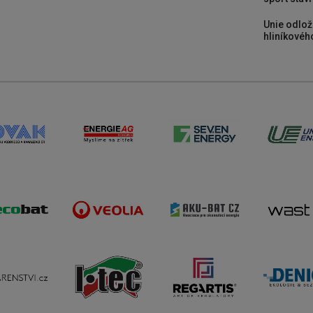
Unie odlož
hliníkového