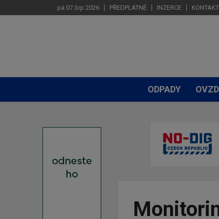
pá 07.Srp 2026
PŘEDPLATNÉ
INZERCE
KONTAKT
ODPADY
OVZD
Monitori