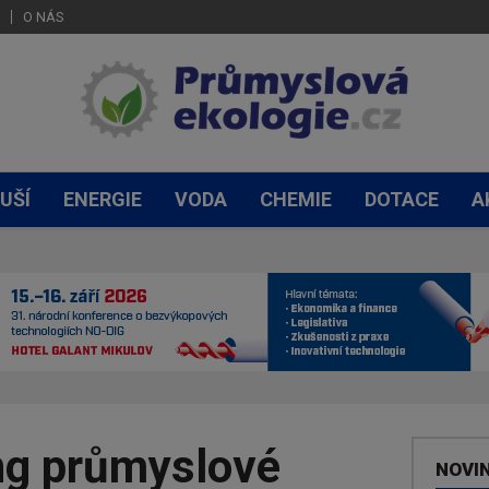
O NÁS
UŠÍ
ENERGIE
VODA
CHEMIE
DOTACE
A
ng průmyslové
NOVI