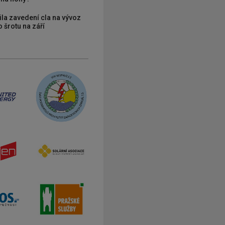
ila zavedení cla na vývoz
 šrotu na září