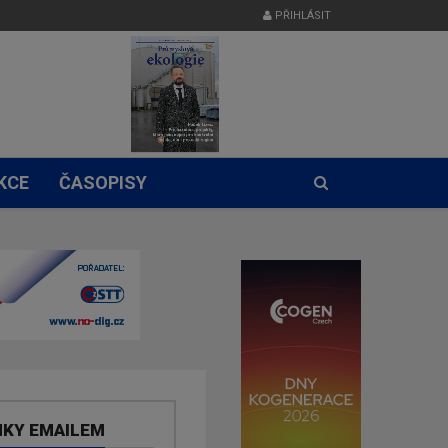
PŘIHLÁSIT
KCE
ČASOPISY
NKY EMAILEM