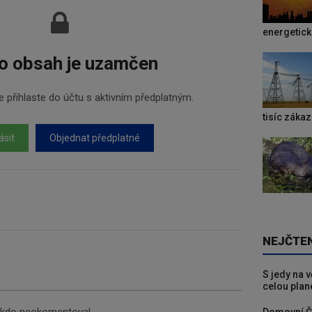
energetic
o obsah je uzamčen
 přihlaste do účtu s aktivním předplatným.
tisíc záka
ásit
Objednat předplatné
NEJČTE
S jedy na 
celou plan