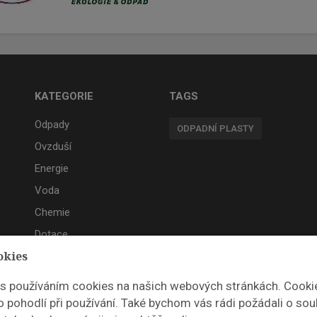
KATEGORIE
TAGS
Odpady
ODPADNÍ PLASTY
Ovzduší
Energie
Voda
Chemie
Dotace
okies
Akce
 s používáním cookies na našich webových stránkách. Cooki
 pohodlí při používání. Také bychom vás rádi požádali o sou