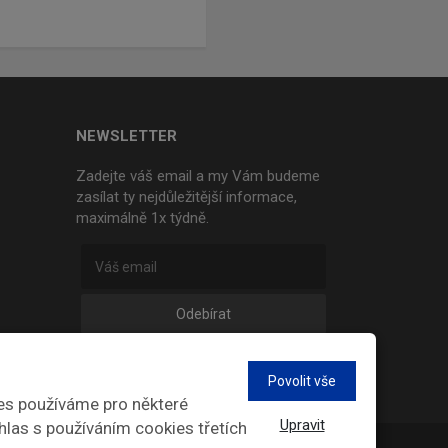
NEWSLETTER
Zadejte váš email a my Vám budeme
zasílat ty nejdůležitější informace,
maximálně 1x týdně.
Odebírat
Povolit vše
es používáme pro některé
Upravit
hlas s používáním cookies třetích