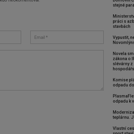
nikdo neokomentoval.
Domovní Č
stejné para
Ministerst
práci s a
stavbách
Vypustit, n
Novomlýns
Novela smě
zákona o I
slévárny z
hospodářst
Komise plá
odpadu do
PlasmaFle
odpadu k vy
Moderniza
teplárnu. J
Vlastní ces
sport stav