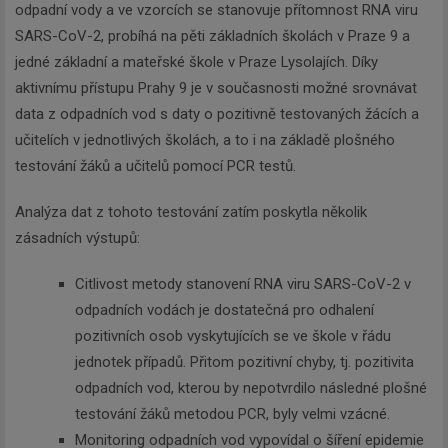
odpadní vody a ve vzorcích se stanovuje přítomnost RNA viru
SARS-CoV-2, probíhá na pěti základních školách v Praze 9 a
jedné základní a mateřské škole v Praze Lysolajích. Díky
aktivnímu přístupu Prahy 9 je v současnosti možné srovnávat
data z odpadních vod s daty o pozitivně testovaných žácích a
učitelích v jednotlivých školách, a to i na základě plošného
testování žáků a učitelů pomocí PCR testů.
Analýza dat z tohoto testování zatím poskytla několik
zásadních výstupů:
Citlivost metody stanovení RNA viru SARS-CoV-2 v
odpadních vodách je dostatečná pro odhalení
pozitivních osob vyskytujících se ve škole v řádu
jednotek případů. Přitom pozitivní chyby, tj. pozitivita
odpadních vod, kterou by nepotvrdilo následné plošné
testování žáků metodou PCR, byly velmi vzácné.
Monitoring odpadních vod vypovídal o šíření epidemie