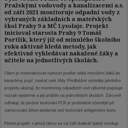
Pražskými vodovody a kanalizacemi a.s.
od září 2021 monitoruje odpadní vody z
vybraných základních a mateřských
škol Prahy 9 a MČ Lysolaje. Projekt
inicioval starosta Prahy 9 Tomáš
Portlík, který již od minulého školního
roku aktivně hledá metody, jak
efektivně vyhledávat nakažené žáky a
učitele na jednotlivých školách.
Cílem je minimalizovat nutnost posílat velké ­množství žáků do
karantény, popř. zavírat celé třídy. Předběžné výsledky pilotního
projektu ukazují, že monitoring odpadních vod výborně ­­popisuje
rozsah epidemie a její průběh na jednotlivých školách. Zároveň
odhalují, že­ plošné testování PCR je podstatně účinnější při
zamezování šíření epidemie než testování antigenními testy.
Pilotní projekt, v jehož rámci se od září dvakrát týdně vzorkují