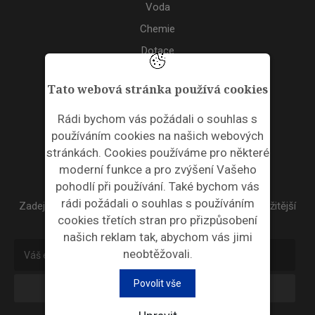
Voda
Chemie
Dotace
Akce
Tato webová stránka používá cookies
TAGS
Rádi bychom vás požádali o souhlas s
používáním cookies na našich webových
ODPADNÍ PLASTY
stránkách. Cookies používáme pro některé
moderní funkce a pro zvýšení Vašeho
NEWSLETTER
pohodlí při používání. Také bychom vás
rádi požádali o souhlas s používáním
Zadejte váš email a my Vám budeme zasílat ty nejdůležitější
cookies třetích stran pro přizpůsobení
informace, maximálně 1x týdně.
našich reklam tak, abychom vás jimi
neobtěžovali.
Povolit vše
Odebírat