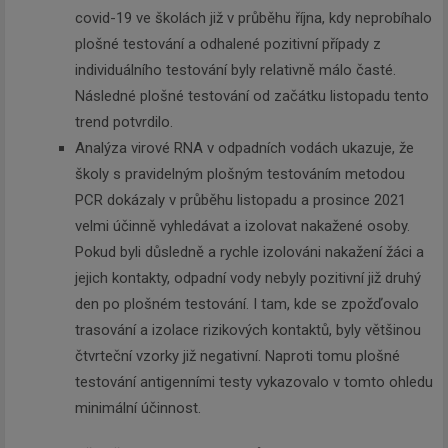
covid-19 ve školách již v průběhu října, kdy neprobíhalo
plošné testování a odhalené pozitivní případy z
individuálního testování byly relativně málo časté.
Následné plošné testování od začátku listopadu tento
trend potvrdilo.
Analýza virové RNA v odpadních vodách ukazuje, že
školy s pravidelným plošným testováním metodou
PCR dokázaly v průběhu listopadu a prosince 2021
velmi účinně vyhledávat a izolovat nakažené osoby.
Pokud byli důsledně a rychle izolováni nakažení žáci a
jejich kontakty, odpadní vody nebyly pozitivní již druhý
den po plošném testování. I tam, kde se zpožďovalo
trasování a izolace rizikových kontaktů, byly většinou
čtvrteční vzorky již negativní. Naproti tomu plošné
testování antigenními testy vykazovalo v tomto ohledu
minimální účinnost.