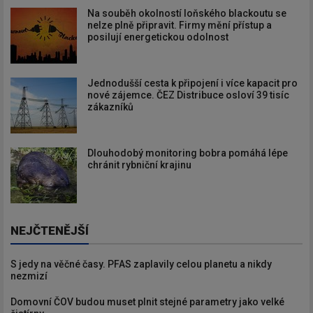
Na souběh okolností loňského blackoutu se
nelze plně připravit. Firmy mění přístup a
posilují energetickou odolnost
Jednodušší cesta k připojení i více kapacit pro
nové zájemce. ČEZ Distribuce osloví 39 tisíc
zákazníků
Dlouhodobý monitoring bobra pomáhá lépe
chránit rybniční krajinu
NEJČTENĚJŠÍ
S jedy na věčné časy. PFAS zaplavily celou planetu a nikdy
nezmizí
Domovní ČOV budou muset plnit stejné parametry jako velké