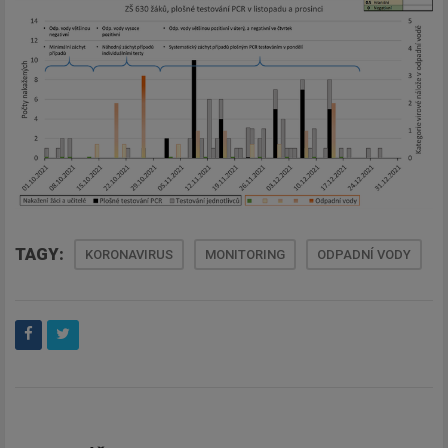
Newsletter
Zadejte váš email a my Vám
budeme zasílat ty nejdůležitější
informace, maximálně 1x týdně.
Odebírat
TAGY:
KORONAVIRUS
MONITORING
ODPADNÍ VODY