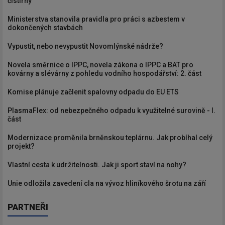
čistírny
Ministerstva stanovila pravidla pro práci s azbestem v
dokončených stavbách
Vypustit, nebo nevypustit Novomlýnské nádrže?
Novela směrnice o IPPC, novela zákona o IPPC a BAT pro
kovárny a slévárny z pohledu vodního hospodářství: 2. část
Komise plánuje začlenit spalovny odpadu do EU ETS
PlasmaFlex: od nebezpečného odpadu k využitelné surovině - I.
část
Modernizace proměnila brněnskou teplárnu. Jak probíhal celý
projekt?
Vlastní cesta k udržitelnosti. Jak ji sport staví na nohy?
Unie odložila zavedení cla na vývoz hliníkového šrotu na září
PARTNEŘI