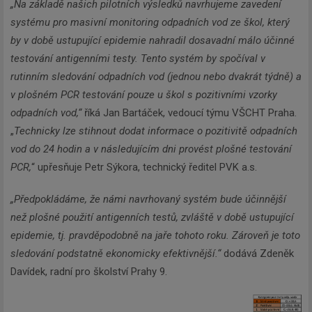
„Na základě našich pilotních výsledků navrhujeme zavedení
systému pro masivní monitoring odpadních vod ze škol, který
by v době ustupující epidemie nahradil dosavadní málo účinné
testování antigenními testy. Tento systém by spočíval v
rutinním sledování odpadních vod (jednou nebo dvakrát týdně) a
v plošném PCR testování pouze u škol s pozitivními vzorky
odpadních vod,“
říká Jan Bartáček, vedoucí týmu VŠCHT Praha.
„
Technicky lze stihnout dodat informace o pozitivitě odpadních
vod do 24 hodin a v následujícím dni provést plošné testování
PCR,
“ upřesňuje Petr Sýkora, technický ředitel PVK a.s.
„Předpokládáme, že námi navrhovaný systém bude účinnější
než plošné použití antigenních testů, zvláště v době ustupující
epidemie, tj. pravděpodobně na jaře tohoto roku. Zároveň je toto
sledování podstatně ekonomicky efektivnější.“
dodává Zdeněk
Davídek, radní pro školství Prahy 9.