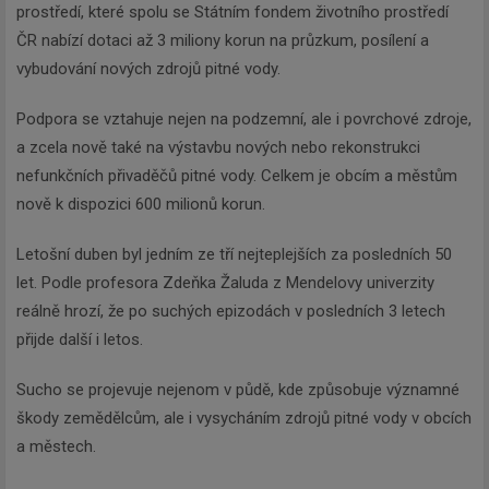
prostředí, které spolu se Státním fondem životního prostředí
ČR nabízí dotaci až 3 miliony korun na průzkum, posílení a
vybudování nových zdrojů pitné vody.
Podpora se vztahuje nejen na podzemní, ale i povrchové zdroje,
a zcela nově také na výstavbu nových nebo rekonstrukci
nefunkčních přivaděčů pitné vody. Celkem je obcím a městům
nově k dispozici 600 milionů korun.
Letošní duben byl jedním ze tří nejteplejších za posledních 50
let. Podle profesora Zdeňka Žaluda z Mendelovy univerzity
reálně hrozí, že po suchých epizodách v posledních 3 letech
přijde další i letos.
Sucho se projevuje nejenom v půdě, kde způsobuje významné
škody zemědělcům, ale i vysycháním zdrojů pitné vody v obcích
a městech.