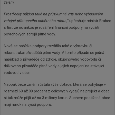
zájem.
Prostředky půjdou také na průzkumné vrty nebo vybudování
veřejně přístupného odběrného místa,“
upřesňuje ministr Brabec
s tím, že novinkou je rozšíření finanční podpory na využití
povrchových zdrojů pitné vody.
Nově se nabídka podpory rozšířila také o výstavbu či
rekonstrukci přivaděčů pitné vody. V tomto případě se jedná
například o přivaděče od zdroje, skupinového vodovodu či
dálkového přivaděče pitné vody a jejich napojení na stávající
vodovod v obci.
Naopak beze změn zůstala výše dotace, která se pohybuje v
rozmezí 60 až 80 procent z celkových výdajů na projekt a obec
si tak může přijít až na 3 miliony korun. Suchem postižené obce
mají nárok na vyšší podporu.