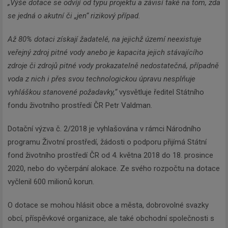
„Výše dotace se odvíjí od typu projektu a závisí také na tom, zda
se jedná o akutní či „jen“ rizikový případ.
Až 80% dotaci získají žadatelé, na jejichž území neexistuje
veřejný zdroj pitné vody anebo je kapacita jejich stávajícího
zdroje či zdrojů pitné vody prokazatelně nedostatečná, případně
voda z nich i přes svou technologickou úpravu nesplňuje
vyhláškou stanovené požadavky,“
vysvětluje ředitel Státního
fondu životního prostředí ČR Petr Valdman.
Dotační výzva č. 2/2018 je vyhlašována v rámci Národního
programu Životní prostředí, žádosti o podporu přijímá Státní
fond životního prostředí ČR od 4. května 2018 do 18. prosince
2020, nebo do vyčerpání alokace. Ze svého rozpočtu na dotace
vyčlenil 600 milionů korun.
O dotace se mohou hlásit obce a města, dobrovolné svazky
obcí, příspěvkové organizace, ale také obchodní společnosti s