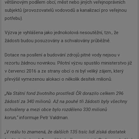
většinovým podílem obcí, měst nebo jiných veřejnoprávních
subjektů (provozovatelů vodovodů a kanalizací pro veřejnou
potřebu).
Výzva je vyhlášena jako jednokolová nesoutěžní, tzn., že
žádosti budou posuzovány a schvalovány průběžně.
Dotace na posílení a budování zdrojů pitné vody nejsou v
rezortu žádnou novinkou. Pilotní výzvu spustilo ministerstvo již
v červenci 2016 a ze strany obcí o ni byl veliký zájem, který
převýšil vymezenou alokaci o několik desítek milionů.
„Na Státní fond životního prostředí ČR dorazilo celkem 296
žádostí za 340 milionů. Až na pouhé tři žádosti byly všechny
schváleny a mezi obce bylo rozděleno 330 milionů
korun,“
informuje Petr Valdman.
„V reálu to znamená, že dalších 135 tisíc lidí získá dostatek