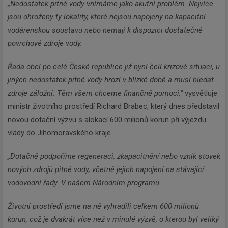
„Nedostatek pitné vody vnímáme jako akutní problém. Nejvíce
jsou ohroženy ty lokality, které nejsou napojeny na kapacitní
vodárenskou soustavu nebo nemají k dispozici dostatečné
povrchové zdroje vody.
Řada obcí po celé České republice již nyní čelí krizové situaci, u
jiných nedostatek pitné vody hrozí v blízké době a musí hledat
zdroje záložní. Těm všem chceme finančně pomoci,“
vysvětluje
ministr životního prostředí Richard Brabec, který dnes představil
novou dotační výzvu s alokací 600 milionů korun při výjezdu
vlády do Jihomoravského kraje.
„Dotačně podpoříme regeneraci, zkapacitnění nebo vznik stovek
nových zdrojů pitné vody, včetně jejich napojení na stávající
vodovodní řady. V našem Národním programu
Životní prostředí jsme na ně vyhradili celkem 600 milionů
korun, což je dvakrát více než v minulé výzvě, o kterou byl veliký