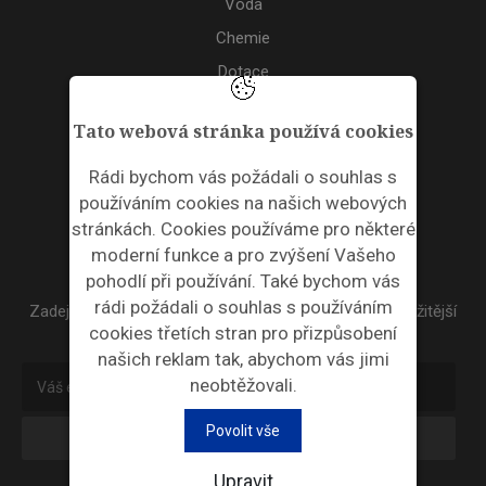
Voda
Chemie
Dotace
Akce
Tato webová stránka používá cookies
TAGS
Rádi bychom vás požádali o souhlas s
používáním cookies na našich webových
ODPADNÍ PLASTY
stránkách. Cookies používáme pro některé
moderní funkce a pro zvýšení Vašeho
NEWSLETTER
pohodlí při používání. Také bychom vás
rádi požádali o souhlas s používáním
Zadejte váš email a my Vám budeme zasílat ty nejdůležitější
cookies třetích stran pro přizpůsobení
informace, maximálně 1x týdně.
našich reklam tak, abychom vás jimi
neobtěžovali.
Povolit vše
Odebírat
Upravit