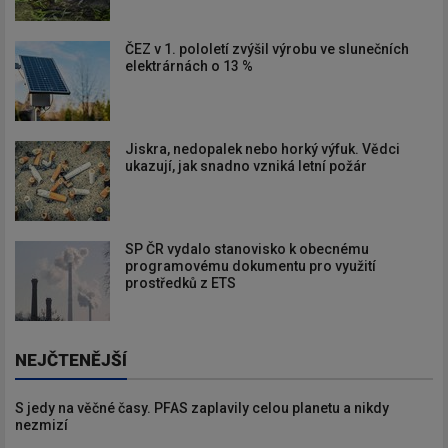
ČEZ v 1. pololetí zvýšil výrobu ve slunečních
elektrárnách o 13 %
Jiskra, nedopalek nebo horký výfuk. Vědci
ukazují, jak snadno vzniká letní požár
SP ČR vydalo stanovisko k obecnému
programovému dokumentu pro využití
prostředků z ETS
NEJČTENĚJŠÍ
S jedy na věčné časy. PFAS zaplavily celou planetu a nikdy
nezmizí