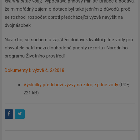
kvalitní pitné vody,“
vypočítává přínosy ministr Brabec a dodává,
že mimořádný zájem o dotace byl také jedním z důvodů, proč
se rozhodl rozpočet oproti předcházející výzvě navýšit na
dvojnásobek.
Navíc boj se suchem a zajištění dodávek kvalitní pitné vody pro
obyvatele patří mezi dlouhodobé priority rezortu i Národního
programu Životního prostředí.
Dokumenty k výzvě č. 2/2018
Výsledky předchozí výzvy na zdroje pitné vody
(PDF,
221 kB)