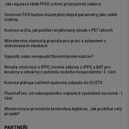
Jak regulace látek PFAS ovlivní průmyslové sektory
Domovní ČOV budou muset plnit stejné parametry jako velké
čistírny
Komise určila, jak počítat recyklovaný obsah v PET lahvích
Ministerstva stanovila pravidla pro práci s azbestem v
dokončených stavbách
Vypustit, nebo nevypustit Novomlýnské nádrže?
Novela směrnice o IPPC, novela zákona o IPPC a BAT pro
kovárny a slévárny z pohledu vodního hospodářství: 2. část
Komise plánuje začlenit spalovny odpadu do EU ETS
PlasmaFlex: od nebezpečného odpadu k využitelné surovině - I.
část
Modernizace proměnila brněnskou teplárnu. Jak probíhal celý
projekt?
PARTNEŘI