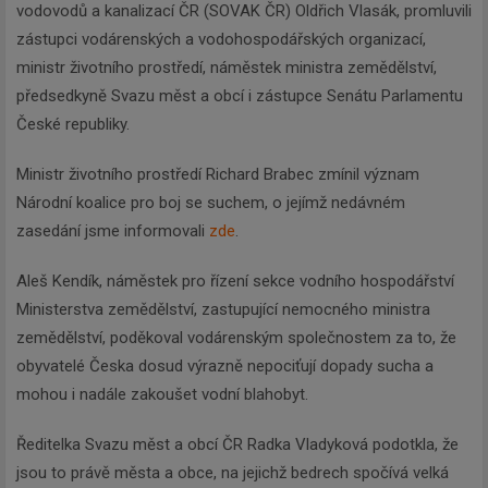
vodovodů a kanalizací ČR (SOVAK ČR) Oldřich Vlasák, promluvili
zástupci vodárenských a vodohospodářských organizací,
ministr životního prostředí, náměstek ministra zemědělství,
předsedkyně Svazu měst a obcí i zástupce Senátu Parlamentu
České republiky.
Ministr životního prostředí Richard Brabec zmínil význam
Národní koalice pro boj se suchem, o jejímž nedávném
zasedání jsme informovali
zde
.
Aleš Kendík, náměstek pro řízení sekce vodního hospodářství
Ministerstva zemědělství, zastupující nemocného ministra
zemědělství, poděkoval vodárenským společnostem za to, že
obyvatelé Česka dosud výrazně nepociťují dopady sucha a
mohou i nadále zakoušet vodní blahobyt.
Ředitelka Svazu měst a obcí ČR Radka Vladyková podotkla, že
jsou to právě města a obce, na jejichž bedrech spočívá velká