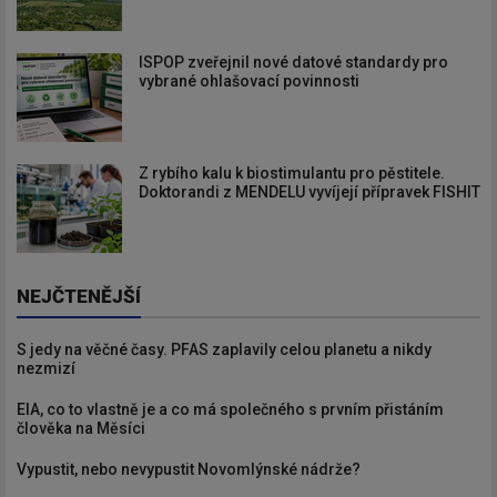
ISPOP zveřejnil nové datové standardy pro
vybrané ohlašovací povinnosti
Z rybího kalu k biostimulantu pro pěstitele.
Doktorandi z MENDELU vyvíjejí přípravek FISHIT
NEJČTENĚJŠÍ
S jedy na věčné časy. PFAS zaplavily celou planetu a nikdy
nezmizí
EIA, co to vlastně je a co má společného s prvním přistáním
člověka na Měsíci
Vypustit, nebo nevypustit Novomlýnské nádrže?