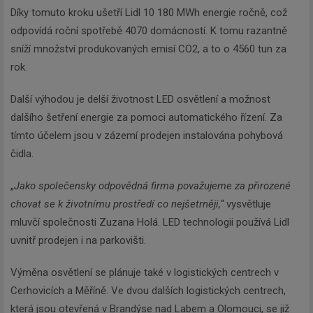
Díky tomuto kroku ušetří Lidl 10 180 MWh energie ročně, což
odpovídá roční spotřebě 4070 domácností. K tomu razantně
sníží množství produkovaných emisí CO2, a to o 4560 tun za
rok.
Další výhodou je delší životnost LED osvětlení a možnost
dalšího šetření energie za pomoci automatického řízení. Za
tímto účelem jsou v zázemí prodejen instalována pohybová
čidla.
„
Jako společensky odpovědná firma považujeme za přirozené
chovat se k životnímu prostředí co nejšetrněji,“
vysvětluje
mluvčí společnosti Zuzana Holá. LED technologii používá Lidl
uvnitř prodejen i na parkovišti.
Výměna osvětlení se plánuje také v logistických centrech v
Cerhovicích a Měříně. Ve dvou dalších logistických centrech,
která jsou otevřená v Brandýse nad Labem a Olomouci, se již