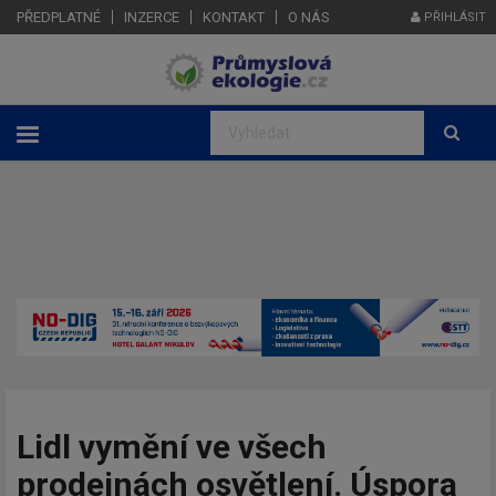
PŘEDPLATNÉ
INZERCE
KONTAKT
O NÁS
PŘIHLÁSIT
Lidl vymění ve všech
prodejnách osvětlení. Úspora