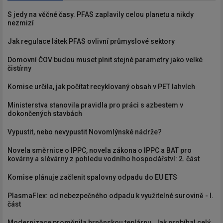
S jedy na věčné časy. PFAS zaplavily celou planetu a nikdy
nezmizí
Jak regulace látek PFAS ovlivní průmyslové sektory
Domovní ČOV budou muset plnit stejné parametry jako velké
čistírny
Komise určila, jak počítat recyklovaný obsah v PET lahvích
Ministerstva stanovila pravidla pro práci s azbestem v
dokončených stavbách
Vypustit, nebo nevypustit Novomlýnské nádrže?
Novela směrnice o IPPC, novela zákona o IPPC a BAT pro
kovárny a slévárny z pohledu vodního hospodářství: 2. část
Komise plánuje začlenit spalovny odpadu do EU ETS
PlasmaFlex: od nebezpečného odpadu k využitelné surovině - I.
část
Modernizace proměnila brněnskou teplárnu. Jak probíhal celý