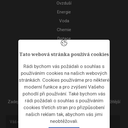
Ovzduší
Energie
Voda
Chemie
Dotace
Akce
Tato webová stránka používá cookies
TAGS
Rádi bychom vás požádali o souhlas s
používáním cookies na našich webových
ODPADNÍ PLASTY
stránkách. Cookies používáme pro některé
moderní funkce a pro zvýšení Vašeho
NEWSLETTER
pohodlí při používání. Také bychom vás
rádi požádali o souhlas s používáním
Zadejte váš email a my Vám budeme zasílat ty nejdůležitější
cookies třetích stran pro přizpůsobení
informace, maximálně 1x týdně.
našich reklam tak, abychom vás jimi
neobtěžovali.