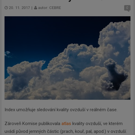
20. 11. 2017
|
autor: CEBRE
0
Index umožňuje sledování kvality ovzduší v reálném čase.
Zároveň Komise publikovala
atlas
kvality ovzduší, ve kterém
uvádí původ jemných částic (prach, kouř, pal, apod.) v ovzduší.