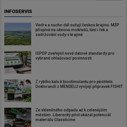
INFOSERVIS
Vedra a sucho dál sužují českou krajinu. MŽP
přispívá na obnovu mokřadů, tůní i řek a
zadržování vody v krajině
ISPOP zveřejnil nové datové standardy pro
vybrané ohlašovací povinnosti
Z rybího kalu k biostimulantu pro pěstitele.
Doktorandi z MENDELU vyvíjejí přípravek FISHIT
Ze skleněného odpadu až k zelenějším
městům. Liberecký pilot ukázal potenciál
materiálu Glassticine