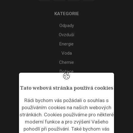
KATEGORIE
Odpady
Ovzduší
Energie
Voda
Chemie
Dotace
Akce
Tato webová stránka používá cookies
TAGS
Rádi bychom vás požádali o souhlas s
používáním cookies na našich webových
ODPADNÍ PLASTY
stránkách. Cookies používáme pro některé
moderní funkce a pro zvýšení Vašeho
NEWSLETTER
pohodlí při používání. Také bychom vás