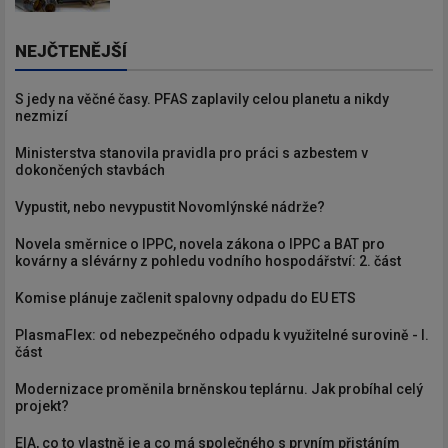
NEJČTENĚJŠÍ
S jedy na věčné časy. PFAS zaplavily celou planetu a nikdy
nezmizí
Ministerstva stanovila pravidla pro práci s azbestem v
dokončených stavbách
Vypustit, nebo nevypustit Novomlýnské nádrže?
Novela směrnice o IPPC, novela zákona o IPPC a BAT pro
kovárny a slévárny z pohledu vodního hospodářství: 2. část
Komise plánuje začlenit spalovny odpadu do EU ETS
PlasmaFlex: od nebezpečného odpadu k využitelné surovině - I.
část
Modernizace proměnila brněnskou teplárnu. Jak probíhal celý
projekt?
EIA, co to vlastně je a co má společného s prvním přistáním