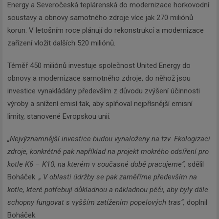
Energy a Severočeská teplárenská do modernizace horkovodní
soustavy a obnovy samotného zdroje více jak 270 miliónů
korun. V letošním roce plánují do rekonstrukcí a modernizace
zařízení vložit dalších 520 miliónů.
Téměř 450 miliónů investuje společnost United Energy do
obnovy a modernizace samotného zdroje, do něhož jsou
investice vynakládány především z důvodu zvýšení účinnosti
výroby a snížení emisí tak, aby splňoval nejpřísnější emisní
limity, stanovené Evropskou unií.
„Nejvýznamnější investice budou vynaloženy na tzv. Ekologizaci
zdroje, konkrétně pak například na projekt mokrého odsíření pro
kotle K6 – K10, na kterém v současné době pracujeme“,
sdělil
Boháček.
„ V oblasti údržby se pak zaměříme především na
kotle, které potřebují důkladnou a nákladnou péči, aby byly dále
schopny fungovat s vyšším zatížením popelových tras“,
doplnil
Boháček.