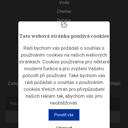
Voda
Chemie
Dotace
Akce
Tato webová stránka používá cookies
TAGS
Rádi bychom vás požádali o souhlas s
používáním cookies na našich webových
ODPADNÍ PLASTY
stránkách. Cookies používáme pro některé
moderní funkce a pro zvýšení Vašeho
NEWSLETTER
pohodlí při používání. Také bychom vás
rádi požádali o souhlas s používáním
Zadejte váš email a my Vám budeme zasílat ty nejdůležitější
cookies třetích stran pro přizpůsobení
informace, maximálně 1x týdně.
našich reklam tak, abychom vás jimi
neobtěžovali.
Povolit vše
Odebírat