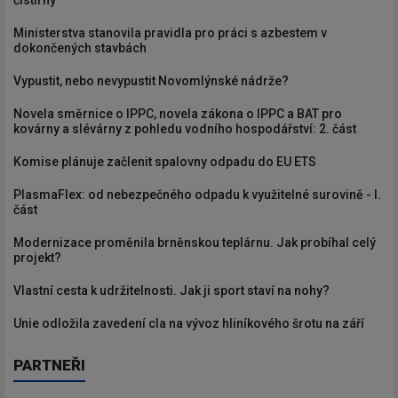
čistírny
Ministerstva stanovila pravidla pro práci s azbestem v
dokončených stavbách
Vypustit, nebo nevypustit Novomlýnské nádrže?
Novela směrnice o IPPC, novela zákona o IPPC a BAT pro
kovárny a slévárny z pohledu vodního hospodářství: 2. část
Komise plánuje začlenit spalovny odpadu do EU ETS
PlasmaFlex: od nebezpečného odpadu k využitelné surovině - I.
část
Modernizace proměnila brněnskou teplárnu. Jak probíhal celý
projekt?
Vlastní cesta k udržitelnosti. Jak ji sport staví na nohy?
Unie odložila zavedení cla na vývoz hliníkového šrotu na září
PARTNEŘI