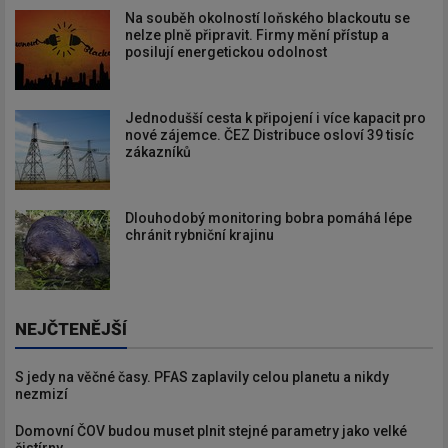
Na souběh okolností loňského blackoutu se
nelze plně připravit. Firmy mění přístup a
posilují energetickou odolnost
Jednodušší cesta k připojení i více kapacit pro
nové zájemce. ČEZ Distribuce osloví 39 tisíc
zákazníků
Dlouhodobý monitoring bobra pomáhá lépe
chránit rybniční krajinu
NEJČTENĚJŠÍ
S jedy na věčné časy. PFAS zaplavily celou planetu a nikdy
nezmizí
Domovní ČOV budou muset plnit stejné parametry jako velké