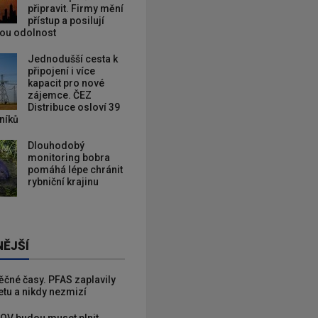
připravit. Firmy mění
přístup a posilují
kou odolnost
Jednodušší cesta k
připojení i více
kapacit pro nové
zájemce. ČEZ
Distribuce osloví 39
zníků
Dlouhodobý
monitoring bobra
pomáhá lépe chránit
rybniční krajinu
NĚJŠÍ
věčné časy. PFAS zaplavily
etu a nikdy nezmizí