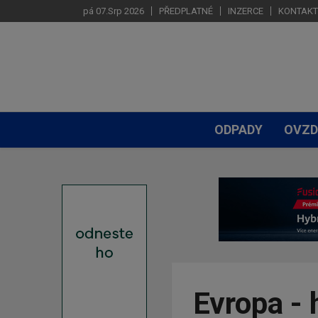
pá 07.Srp 2026
PŘEDPLATNÉ
INZERCE
KONTAKT
ODPADY
OVZD
Evropa - 