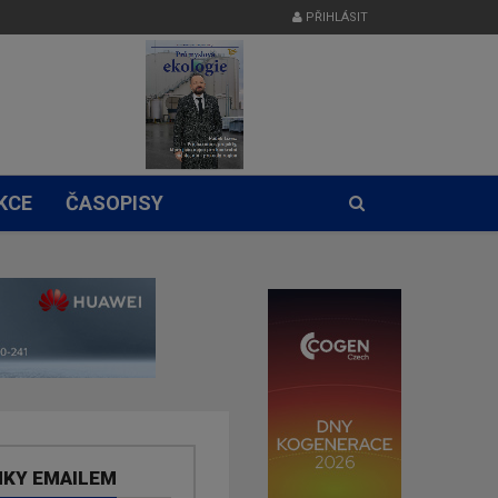
PŘIHLÁSIT
KCE
ČASOPISY
NKY EMAILEM