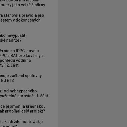
OV budou muset plnit
metry jako velké čistírny
va stanovila pravidla pro
zbestem v dokončených
ebo nevypustit
ké nádrže?
rnice o IPPC, novela
PPC a BAT pro kovárny a
 pohledu vodního
ví: 2. část
nuje začlenit spalovny
 EU ETS
x: od nebezpečného
užitelné surovině - I. část
ce proměnila brněnskou
ak probíhal celý projekt?
ta k udržitelnosti. Jak ji
í na nohy?