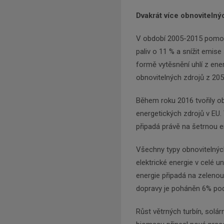
Dvakrát více obnovitelný
V období 2005-2015 pomohly
paliv o 11 % a snížit emise
formě vytěsnění uhlí z ene
obnovitelných zdrojů z 20
Během roku 2016 tvořily ob
energetických zdrojů v EU.
připadá právě na šetrnou e
Všechny typy obnovitelných 
elektrické energie v celé u
energie připadá na zelenou
dopravy je poháněn 6% pod
Růst větrných turbín, solár