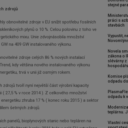
Domovní Č
stejné para
ch zdrojů
Ministerst
práci s a
 obnovitelné zdroje v EU snížit spotřebu fosilních
stavbách
 skleníkových plynů o 10 %. Celou polovinu z toho ve
Vypustit, n
rgetického mixu. Unie zdvojnásobila množství
Novomlýns
5 GW na 409 GW instalovaného výkonu.
Novela smě
zákona o I
novitelné zdroje celých 86 % nových instalací
slévárny z
 Trend, kdy většina nového instalovaného výkonu
hospodářst
nergetiku, trvá v unii již osmým rokem.
Komise plá
odpadu do
zdrojů tvoří nyní největší část výrobní kapacity
PlasmaFle
nii ( 27,5 % v roce 2014 ). Z celkového množství
odpadu k vy
 energetiku zhruba 17 % ( konec roku 2015 ) a sektor
Moderniza
ílem šetrných zdrojů.
teplárnu. J
ních panelů, bioplynových stanic nebo tepláren na
Vlastní ces
sport stav