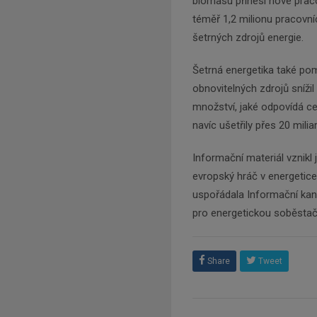
biomasu přinesl nové pracov
téměř 1,2 milionu pracovní
šetrných zdrojů energie.
Šetrná energetika také pom
obnovitelných zdrojů snížil
množství, jaké odpovídá ce
navíc ušetřily přes 20 milia
Informační materiál vznikl
evropský hráč v energetice:
uspořádala Informační kan
pro energetickou soběstač
Share
Tweet