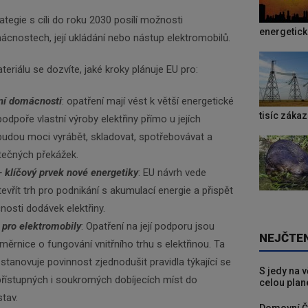
ategie s cíli do roku 2030 posílí možnosti
energetic
cnostech, její ukládání nebo nástup elektromobilů.
riálu se dozvíte, jaké kroky plánuje EU pro:
vní domácnosti
: opatření mají vést k větší energetické
tisíc záka
odpoře vlastní výroby elektřiny přímo u jejích
i budou moci vyrábět, skladovat, spotřebovávat a
tečných překážek.
– klíčový prvek nové energetiky
: EU návrh vede
evřít trh pro podnikání s akumulací energie a přispět
nosti dodávek elektřiny.
 pro elektromobily
: Opatření na její podporu jsou
NEJČTE
měrnice o fungování vnitřního trhu s elektřinou. Ta
tanovuje povinnost zjednodušit pravidla týkající se
S jedy na 
 přístupných i soukromých dobíjecích míst do
celou plan
stav.