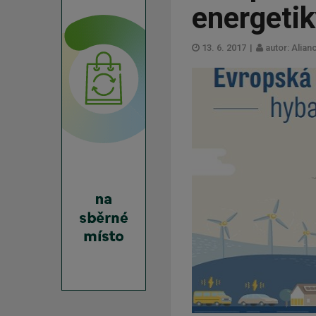
energeti
13. 6. 2017
|
autor: Alia