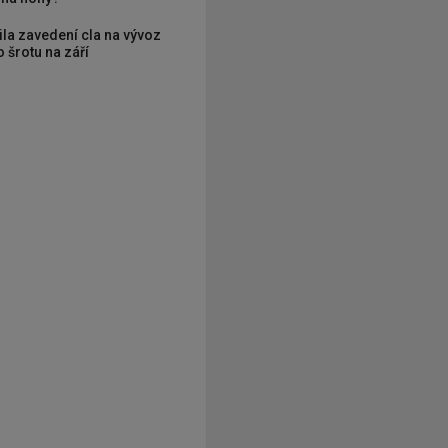
ila zavedení cla na vývoz
 šrotu na září