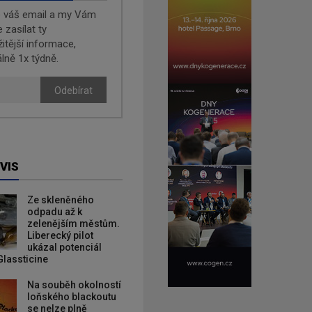
e váš email a my Vám
zasílat ty
žitější informace,
lně 1x týdně.
Odebírat
VIS
Ze skleněného
odpadu až k
zelenějším městům.
Liberecký pilot
ukázal potenciál
Glassticine
Na souběh okolností
loňského blackoutu
se nelze plně