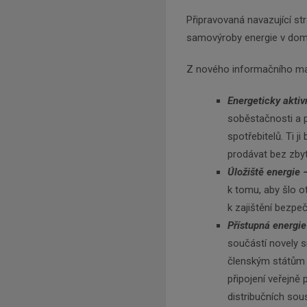
Připravovaná navazující str
samovýroby energie v domá
Z nového informačního mate
Energeticky akti
soběstačnosti a p
spotřebitelů. Ti j
prodávat bez zby
Úložiště energie 
k tomu, aby šlo ot
k zajištění bezpeč
Přístupná energie
součástí novely s
členským státům s
připojení veřejně
distribučních sou