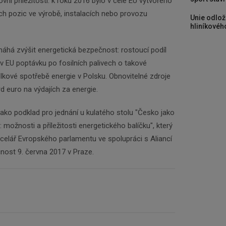
ní příležitosti: k roku 2016 bylo v celé EU vytvořeno
ch pozic ve výrobě, instalacích nebo provozu
Unie odlož
hliníkového
áhá zvýšit energetická bezpečnost: rostoucí podíl
 v EU poptávku po fosilních palivech o takové
lkové spotřebě energie v Polsku. Obnovitelné zdroje
rd euro na výdajích za energie.
 jako podklad pro jednání u kulatého stolu "Česko jako
 možnosti a příležitosti energetického balíčku", který
celář Evropského parlamentu ve spolupráci s Aliancí
nost 9. června 2017 v Praze.