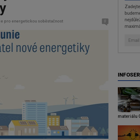
ky
Zadejt
budeme 
nejdůle
nce pro energetickou soběstačnost
0
maximá
INFOSER
materiálu 