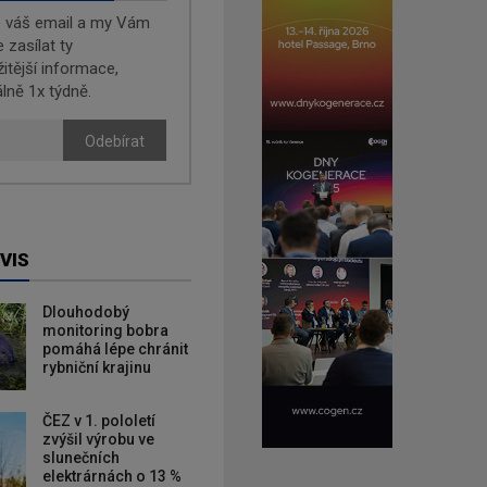
e váš email a my Vám
zasílat ty
žitější informace,
lně 1x týdně.
Odebírat
VIS
Dlouhodobý
monitoring bobra
pomáhá lépe chránit
rybniční krajinu
ČEZ v 1. pololetí
zvýšil výrobu ve
slunečních
elektrárnách o 13 %