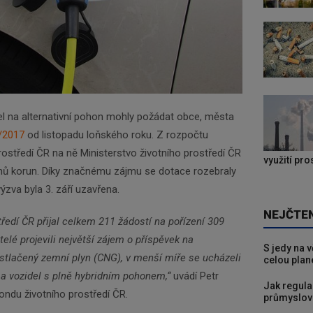
el na alternativní pohon mohly požádat obce, města
1/2017
od listopadu loňského roku. Z rozpočtu
rostředí ČR na ně Ministerstvo životního prostředí ČR
využití pr
onů korun. Díky značnému zájmu se dotace rozebraly
zva byla 3. září uzavřena.
NEJČTE
tředí ČR přijal celkem 211 žádostí na pořízení 309
elé projevili největší zájem o příspěvek na
S jedy na 
 stlačený zemní plyn (CNG), v menší míře se ucházeli
celou plan
ů a vozidel s plně hybridním pohonem,“
uvádí Petr
Jak regula
fondu životního prostředí ČR.
průmyslov