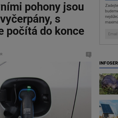
vními pohony jsou
Zadejt
budeme 
vyčerpány, s
nejdůle
maximá
e počítá do konce
ČR
0
INFOSER