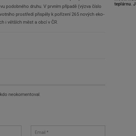
teplárnu. J
ýzvu podobného druhu. V prvním případě (výzva číslo
ivotního prostředí přispěly k pořízení 265 nových eko-
ch i větších měst a obcí v ČR.
nikdo neokomentoval.