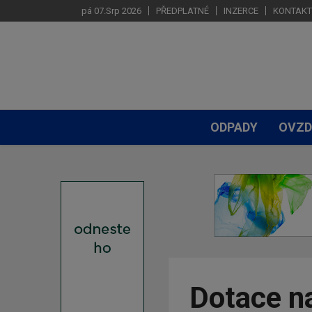
pá 07.Srp 2026
PŘEDPLATNÉ
INZERCE
KONTAKT
ODPADY
OVZD
Dotace na