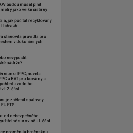
OV budou muset plnit
metry jako velké čistírny
ila, jak počítat recyklovaný
T lahvích
va stanovila pravidla pro
zbestem v dokončených
ebo nevypustit
ké nádrže?
rnice o IPPC, novela
PPC a BAT pro kovárny a
 pohledu vodního
ví: 2. část
nuje začlenit spalovny
 EU ETS
x: od nebezpečného
užitelné surovině - I. část
ce proměnila brněnskou