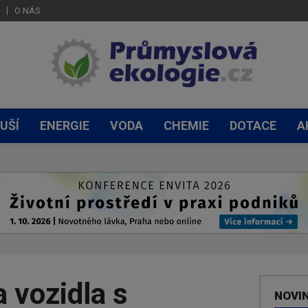
O NÁS
UŠÍ
ENERGIE
VODA
CHEMIE
DOTACE
A
 vozidla s
NOVI