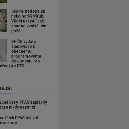
Jiskra, nedopalek
nebo horký výfuk.
Vědci ukazují, jak
snadno vzniká letní
požár
SP ČR vydalo
stanovisko k
obecnému
programovému
dokumentu pro
ostředků z ETS
NĚJŠÍ
věčné časy. PFAS zaplavily
etu a nikdy nezmizí
ce látek PFAS ovlivní
é sektory