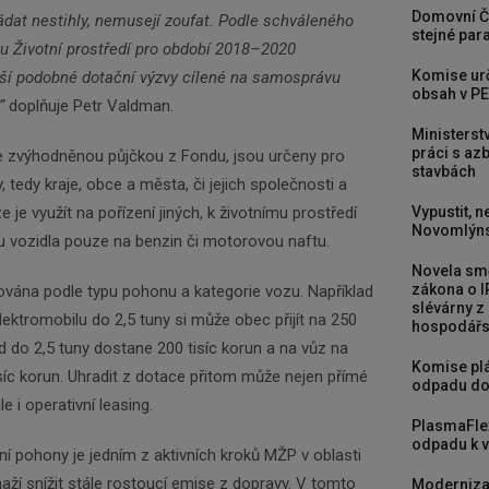
Domovní Č
ádat nestihly, nemusejí zoufat. Podle schváleného
stejné para
 Životní prostředí pro období 2018–2020
Komise urč
lší podobné dotační výzvy cílené na samosprávu
obsah v PE
“
doplňuje Petr Valdman.
Ministerst
práci s a
se zvýhodněnou půjčkou z Fondu, jsou určeny pro
stavbách
tedy kraje, obce a města, či jejich společnosti a
Vypustit, n
 je využít na pořízení jiných, k životnímu prostředí
Novomlýns
ou vozidla pouze na benzin či motorovou naftu.
Novela smě
zákona o I
ována podle typu pohonu a kategorie vozu. Například
slévárny z
lektromobilu do 2,5 tuny si může obec přijít na 250
hospodářst
rid do 2,5 tuny dostane 200 tisíc korun a na vůz na
Komise plá
tisíc korun. Uhradit z dotace přitom může nejen přímé
odpadu do
e i operativní leasing.
PlasmaFle
odpadu k vy
ní pohony je jedním z aktivních kroků MŽP v oblasti
naží snížit stále rostoucí emise z dopravy. V tomto
Moderniza