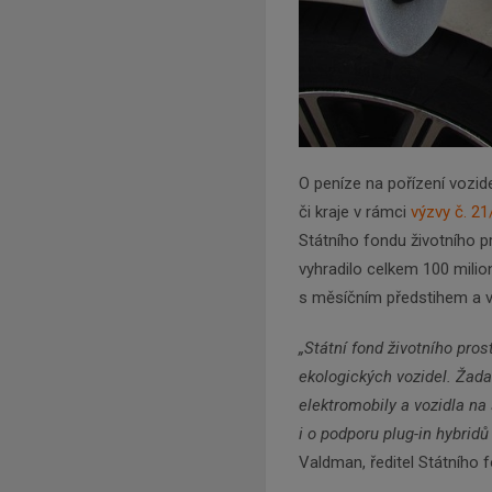
O peníze na pořízení vozid
či kraje v rámci
výzvy č. 2
Státního fondu životního p
vyhradilo celkem 100 mili
s měsíčním předstihem a vý
„Státní fond životního pros
ekologických vozidel. Žadat
elektromobily a vozidla na
i o podporu plug-in hybrid
Valdman, ředitel Státního 