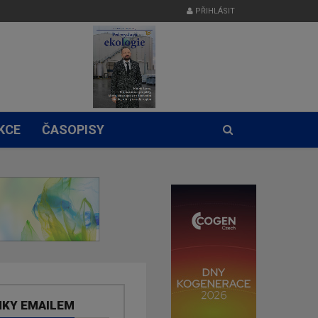
PŘIHLÁSIT
KCE
ČASOPISY
NKY EMAILEM