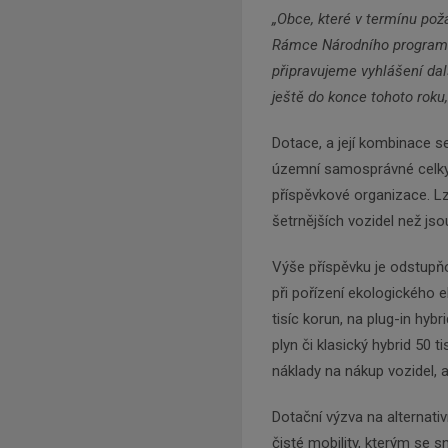
„Obce, které v termínu pož
Rámce Národního programu
připravujeme vyhlášení da
ještě do konce tohoto roku,
Dotace, a její kombinace 
územní samosprávné celky, 
příspěvkové organizace. Lze
šetrnějších vozidel než js
Výše příspěvku je odstupň
při pořízení ekologického e
tisíc korun, na plug-in hyb
plyn či klasický hybrid 50 
náklady na nákup vozidel, al
Dotační výzva na alternativ
čisté mobility, kterým se s