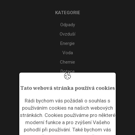
KATEGORIE
Odpady
Ovzduší
Energie
Voda
Chemie
Dotace
Akce
Tato webová stránka používá cookies
TAGS
Rádi bychom vás požádali o souhlas s
používáním cookies na našich webových
ODPADNÍ PLASTY
stránkách. Cookies používáme pro některé
moderní funkce a pro zvýšení Vašeho
NEWSLETTER
pohodlí při používání. Také bychom vás