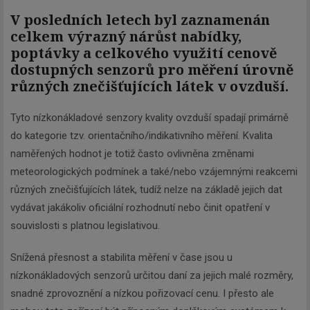
V posledních letech byl zaznamenán
celkem výrazný nárůst nabídky,
poptávky a celkového využití cenově
dostupných senzorů pro měření úrovně
různých znečišťujících látek v ovzduší.
Tyto nízkonákladové senzory kvality ovzduší spadají primárně
do kategorie tzv. orientačního/indikativního měření. Kvalita
naměřených hodnot je totiž často ovlivněna změnami
meteorologických podmínek a také/nebo vzájemnými reakcemi
různých znečišťujících látek, tudíž nelze na základě jejich dat
vydávat jakákoliv oficiální rozhodnutí nebo činit opatření v
souvislosti s platnou legislativou.
Snížená přesnost a stabilita měření v čase jsou u
nízkonákladových senzorů určitou daní za jejich malé rozměry,
snadné zprovoznění a nízkou pořizovací cenu. I přesto ale