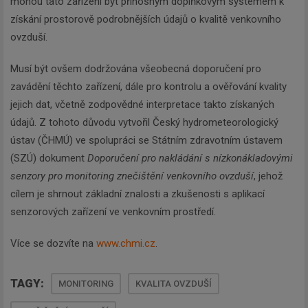
mohou tato zařízení být přínosným doplňkovým systémem k
získání prostorově podrobnějších údajů o kvalitě venkovního
ovzduší.
Musí být ovšem dodržována všeobecná doporučení pro
zavádění těchto zařízení, dále pro kontrolu a ověřování kvality
jejich dat, včetně zodpovědné interpretace takto získaných
údajů. Z tohoto důvodu vytvořil Český hydrometeorologický
ústav (ČHMÚ) ve spolupráci se Státním zdravotním ústavem
(SZÚ) dokument
Doporučení pro nakládání s nízkonákladovými
senzory pro monitoring znečištění venkovního ovzduší
, jehož
cílem je shrnout základní znalosti a zkušenosti s aplikací
senzorových zařízení ve venkovním prostředí.
Více se dozvíte na
www.chmi.cz
.
TAGY:
MONITORING
KVALITA OVZDUŠÍ