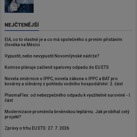
NEJČTENĚJŠÍ
EIA, co to vlastně je a co má společného s prvním přistáním
člověka na Měsíci
Vypustit, nebo nevypustit Novomlýnské nádrže?
Komise plánuje začlenit spalovny odpadu do EU ETS
Novela směrnice o IPPC, novela zákona o IPPC a BAT pro
kovárny a slévárny z pohledu vodního hospodářství: 2. část
PlasmaFlex: od nebezpečného odpadu k využitelné surovině - I.
část
Modernizace proměnila brněnskou teplárnu. Jak probíhal celý
projekt?
Zprávy o trhu EU ETS: 27. 7. 2026