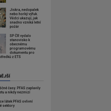
Jiskra, nedopalek
nebo horký výfuk.
Vědci ukazují, jak
snadno vzniká letní
požár
SP ČR vydalo
stanovisko k
obecnému
programovému
dokumentu pro
ostředků z ETS
NĚJŠÍ
věčné časy. PFAS zaplavily
etu a nikdy nezmizí
ce látek PFAS ovlivní
é sektory