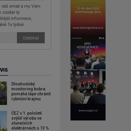
e váš email a my Vám
zasílat ty
žitější informace,
lně 1x týdně.
Odebírat
VIS
Dlouhodobý
monitoring bobra
pomáhá lépe chránit
rybniční krajinu
ČEZ v 1. pololetí
zvýšil výrobu ve
slunečních
elektrárnách o 13 %