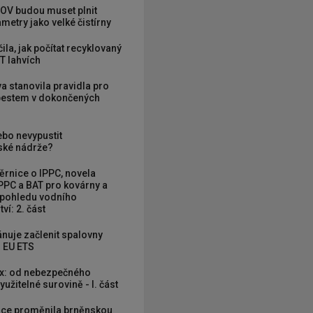
OV budou muset plnit
metry jako velké čistírny
ila, jak počítat recyklovaný
T lahvích
va stanovila pravidla pro
zbestem v dokončených
ebo nevypustit
ké nádrže?
rnice o IPPC, novela
PPC a BAT pro kovárny a
 pohledu vodního
ví: 2. část
nuje začlenit spalovny
 EU ETS
x: od nebezpečného
užitelné surovině - I. část
ce proměnila brněnskou