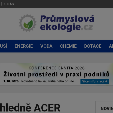
O NÁS
UŠÍ
ENERGIE
VODA
CHEMIE
DOTACE
A
hledně ACER
NOVI