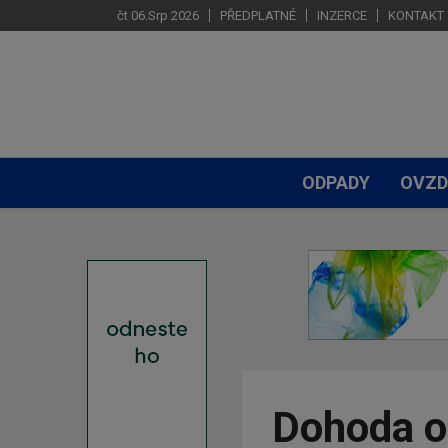
čt 06.Srp 2026
PŘEDPLATNÉ
INZERCE
KONTAKT
ODPADY
OVZD
Dohoda o