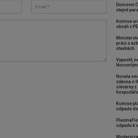
Domovní Č
stejné para
Komise urč
obsah v PE
Ministerst
práci s a
stavbách
Vypustit, n
Novomlýns
Novela smě
zákona o I
slévárny z
hospodářst
Komise plá
odpadu do
PlasmaFle
odpadu k vy
Moderniza