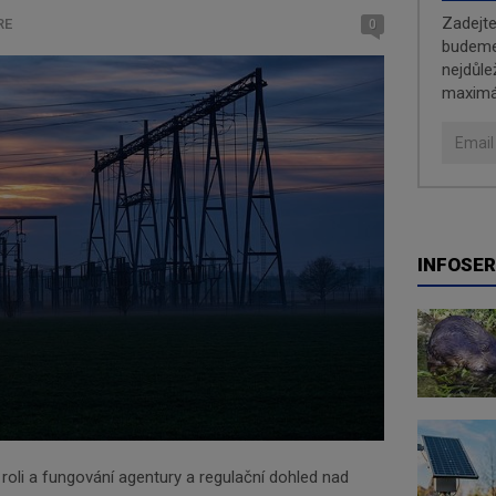
Zadejt
RE
0
budeme 
nejdůle
maximá
INFOSER
roli a fungování agentury a regulační dohled nad