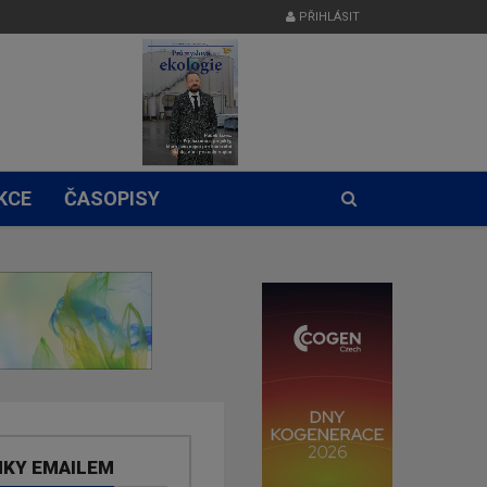
PŘIHLÁSIT
KCE
ČASOPISY
NKY EMAILEM