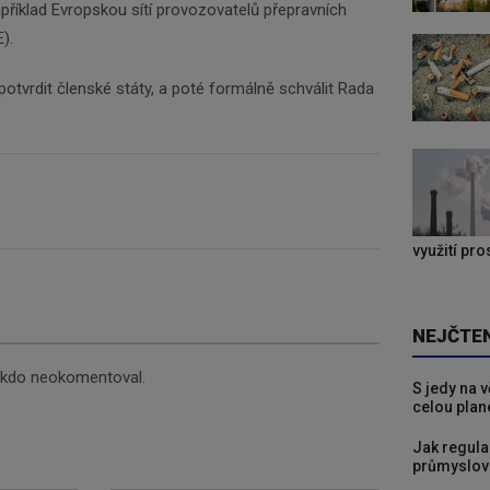
příklad Evropskou sítí provozovatelů přepravních
E).
potvrdit členské státy, a poté formálně schválit Rada
využití pr
NEJČTE
nikdo neokomentoval.
S jedy na 
celou plan
Jak regula
průmyslov