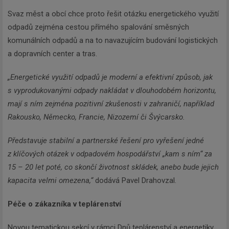
Svaz měst a obcí chce proto řešit otázku energetického využití
odpadů zejména cestou přímého spalování směsných
komunálních odpadů a na to navazujícím budování logistických
a dopravních center a tras.
„Energetické využití odpadů je moderní a efektivní způsob, jak
s vyprodukovanými odpady nakládat v dlouhodobém horizontu,
mají s ním zejména pozitivní zkušenosti v zahraničí, například
Rakousko, Německo, Francie, Nizozemí či Švýcarsko.
Představuje stabilní a partnerské řešení pro vyřešení jedné
z klíčových otázek v odpadovém hospodářství „kam s ním“ za
15 – 20 let poté, co skončí životnost skládek, anebo bude jejich
kapacita velmi omezena,“
dodává Pavel Drahovzal.
Péče o zákazníka v teplárenství
Novou tematickou sekcí v rámci Dnů teplárenství a energetiky