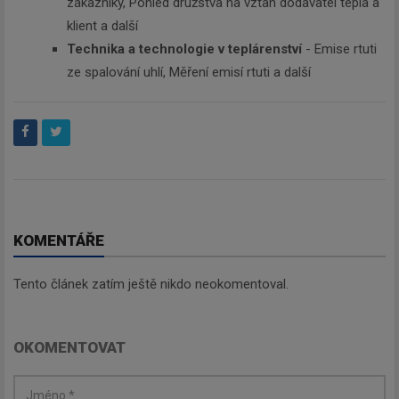
zákazníky, Pohled družstva na vztah dodavatel tepla a
klient a další
Odebírat
Technika a technologie v teplárenství
- Emise rtuti
ze spalování uhlí, Měření emisí rtuti a další
KOMENTÁŘE
Tento článek zatím ještě nikdo neokomentoval.
OKOMENTOVAT