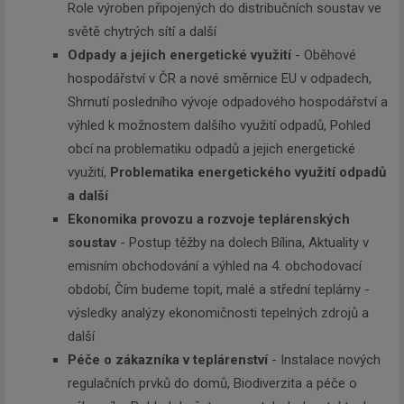
Role výroben připojených do distribučních soustav ve
světě chytrých sítí a další
Odpady a jejich energetické využití
- Oběhové
hospodářství v ČR a nové směrnice EU v odpadech,
Shrnutí posledního vývoje odpadového hospodářství a
výhled k možnostem dalšího využití odpadů, Pohled
obcí na problematiku odpadů a jejich energetické
využití,
Problematika energetického využití odpadů
a další
Ekonomika provozu a rozvoje teplárenských
Newsletter
soustav
- Postup těžby na dolech Bílina, Aktuality v
emisním obchodování a výhled na 4. obchodovací
období, Čím budeme topit, malé a střední teplárny -
Zadejte váš email a my Vám
výsledky analýzy ekonomičnosti tepelných zdrojů a
budeme zasílat ty nejdůležitější
informace, maximálně 1x týdně.
další
Péče o zákazníka v teplárenství
- Instalace nových
regulačních prvků do domů, Biodiverzita a péče o