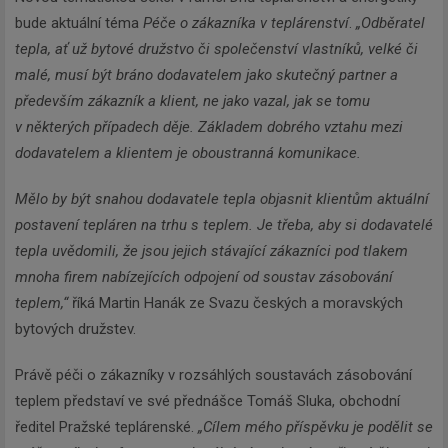
bude aktuální téma
Péče o zákazníka v teplárenství
.
„Odběratel
tepla, ať už bytové družstvo či společenství vlastníků, velké či
malé, musí být bráno dodavatelem jako skutečný partner a
především zákazník a klient, ne jako vazal, jak se tomu
v některých případech děje. Základem dobrého vztahu mezi
dodavatelem a klientem je oboustranná komunikace.
Mělo by být snahou dodavatele tepla objasnit klientům aktuální
postavení tepláren na trhu s teplem. Je třeba, aby si dodavatelé
tepla uvědomili, že jsou jejich stávající zákazníci pod tlakem
mnoha firem nabízejících odpojení od soustav zásobování
teplem,“
říká Martin Hanák ze Svazu českých a moravských
bytových družstev.
Právě péči o zákazníky v rozsáhlých soustavách zásobování
teplem představí ve své přednášce Tomáš Sluka, obchodní
ředitel Pražské teplárenské.
„Cílem mého příspěvku je podělit se