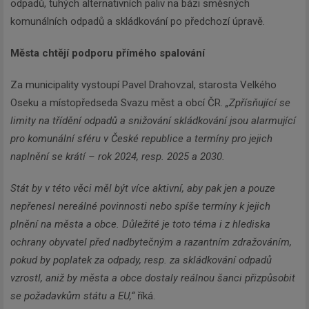
odpadů, tuhých alternativních paliv na bázi směsných
komunálních odpadů a skládkování po předchozí úpravě.
Města chtějí podporu přímého spalování
Za municipality vystoupí Pavel Drahovzal, starosta Velkého
Oseku a místopředseda Svazu měst a obcí ČR.
„Zpřísňující se
limity na třídění odpadů a snižování skládkování jsou alarmující
pro komunální sféru v České republice a termíny pro jejich
naplnění se krátí – rok 2024, resp. 2025 a 2030.
Stát by v této věci měl být více aktivní, aby pak jen a pouze
nepřenesl nereálné povinnosti nebo spíše termíny k jejich
plnění na města a obce. Důležité je toto téma i z hlediska
ochrany obyvatel před nadbytečným a razantním zdražováním,
pokud by poplatek za odpady, resp. za skládkování odpadů
vzrostl, aniž by města a obce dostaly reálnou šanci přizpůsobit
se požadavkům státu a EU,“
říká.