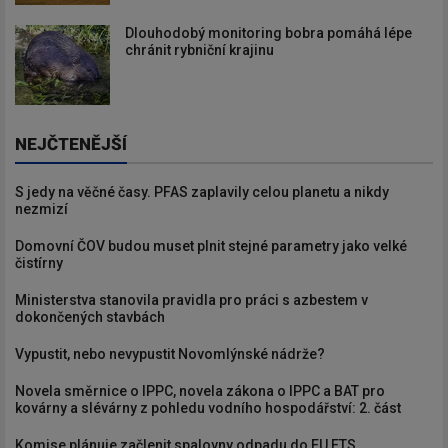
Dlouhodobý monitoring bobra pomáhá lépe
chránit rybniční krajinu
NEJČTENĚJŠÍ
S jedy na věčné časy. PFAS zaplavily celou planetu a nikdy
nezmizí
Domovní ČOV budou muset plnit stejné parametry jako velké
čistírny
Ministerstva stanovila pravidla pro práci s azbestem v
dokončených stavbách
Vypustit, nebo nevypustit Novomlýnské nádrže?
Novela směrnice o IPPC, novela zákona o IPPC a BAT pro
kovárny a slévárny z pohledu vodního hospodářství: 2. část
Komise plánuje začlenit spalovny odpadu do EU ETS