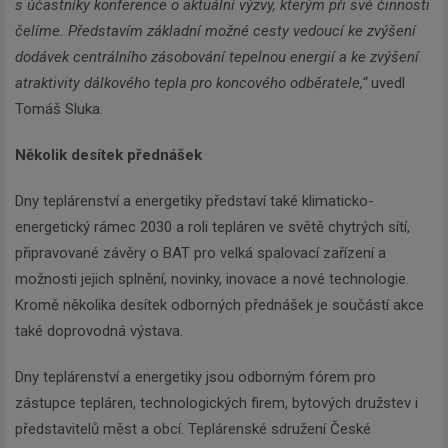
s účastníky konference o aktuální výzvy, kterým při své činnosti
čelíme. Představím základní možné cesty vedoucí ke zvýšení
dodávek centrálního zásobování tepelnou energií a ke zvýšení
atraktivity dálkového tepla pro koncového odběratele,“
uvedl
Tomáš Sluka.
Několik desítek přednášek
Dny teplárenství a energetiky představí také klimaticko-
energetický rámec 2030 a roli tepláren ve světě chytrých sítí,
připravované závěry o BAT pro velká spalovací zařízení a
možnosti jejich splnění, novinky, inovace a nové technologie.
Kromě několika desítek odborných přednášek je součástí akce
také doprovodná výstava.
Dny teplárenství a energetiky jsou odborným fórem pro
zástupce tepláren, technologických firem, bytových družstev i
představitelů měst a obcí. Teplárenské sdružení České