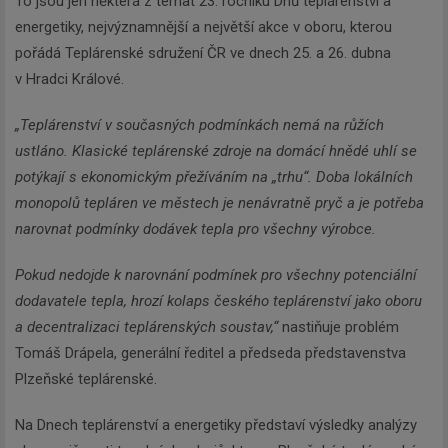
To jsou jen některá z témat 23. ročníku Dnů teplárenství a
energetiky, nejvýznamnější a největší akce v oboru, kterou
pořádá Teplárenské sdružení ČR ve dnech 25. a 26. dubna
v Hradci Králové.
„Teplárenství v současných podmínkách nemá na růžích
ustláno. Klasické teplárenské zdroje na domácí hnědé uhlí se
potýkají s ekonomickým přežíváním na „trhu“. Doba lokálních
monopolů tepláren ve městech je nenávratně pryč a je potřeba
narovnat podmínky dodávek tepla pro všechny výrobce.
Pokud nedojde k narovnání podmínek pro všechny potenciální
dodavatele tepla, hrozí kolaps českého teplárenství jako oboru
a decentralizaci teplárenských soustav,“
nastiňuje problém
Tomáš Drápela, generální ředitel a předseda představenstva
Plzeňské teplárenské.
Na Dnech teplárenství a energetiky představí výsledky analýzy