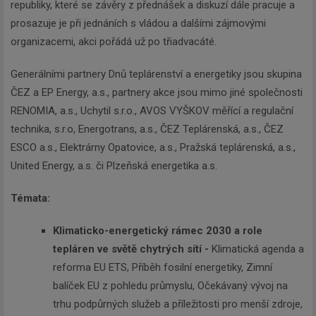
republiky, které se závěry z přednášek a diskuzí dále pracuje a
prosazuje je při jednáních s vládou a dalšími zájmovými
organizacemi, akci pořádá už po třiadvacáté.
Generálními partnery Dnů teplárenství a energetiky jsou skupina
ČEZ a EP Energy, a.s., partnery akce jsou mimo jiné společnosti
RENOMIA, a.s., Uchytil s.r.o., AVOS VYŠKOV měřící a regulační
technika, s.r.o, Energotrans, a.s., ČEZ Teplárenská, a.s., ČEZ
ESCO a.s., Elektrárny Opatovice, a.s., Pražská teplárenská, a.s.,
United Energy, a.s. či Plzeňská energetika a.s.
Témata:
Klimaticko-energetický rámec 2030 a role
tepláren ve světě chytrých sítí -
Klimatická agenda a
reforma EU ETS, Příběh fosilní energetiky, Zimní
balíček EU z pohledu průmyslu, Očekávaný vývoj na
trhu podpůrných služeb a příležitosti pro menší zdroje,