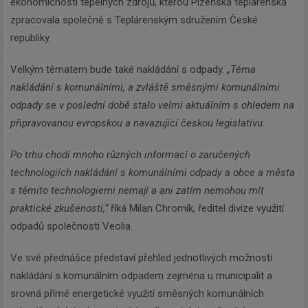
ekonomičnosti tepelných zdrojů, kterou Plzeňská teplárenská
zpracovala společně s Teplárenským sdružením České
republiky.
Velkým tématem bude také nakládání s odpady.
„Téma
nakládání s komunálními, a zvláště směsnými komunálními
odpady se v poslední době stalo velmi aktuálním s ohledem na
připravovanou evropskou a navazující českou legislativu.
Po trhu chodí mnoho různých informací o zaručených
technologiích nakládání s komunálními odpady a obce a města
s těmito technologiemi nemají a ani zatím nemohou mít
praktické zkušenosti,“
říká Milan Chromík, ředitel divize využití
odpadů společnosti Veolia.
Ve své přednášce představí přehled jednotlivých možností
nakládání s komunálním odpadem zejména u municipalit a
srovná přímé energetické využití směsných komunálních