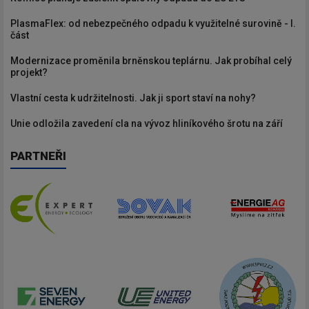
PlasmaFlex: od nebezpečného odpadu k využitelné surovině - I.
část
Modernizace proměnila brněnskou teplárnu. Jak probíhal celý
projekt?
Vlastní cesta k udržitelnosti. Jak ji sport staví na nohy?
Unie odložila zavedení cla na vývoz hliníkového šrotu na září
PARTNEŘI