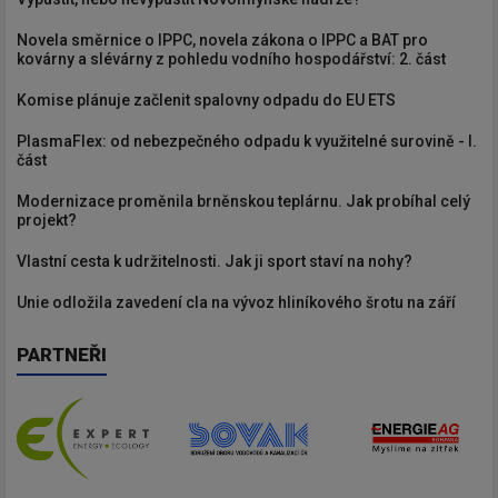
Novela směrnice o IPPC, novela zákona o IPPC a BAT pro
kovárny a slévárny z pohledu vodního hospodářství: 2. část
Komise plánuje začlenit spalovny odpadu do EU ETS
PlasmaFlex: od nebezpečného odpadu k využitelné surovině - I.
část
Modernizace proměnila brněnskou teplárnu. Jak probíhal celý
projekt?
Vlastní cesta k udržitelnosti. Jak ji sport staví na nohy?
Unie odložila zavedení cla na vývoz hliníkového šrotu na září
PARTNEŘI