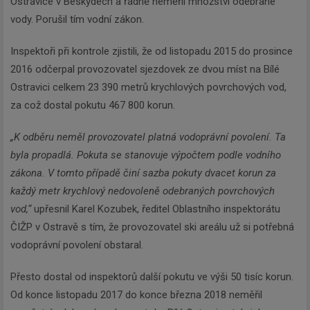
Ostravice v Beskydech a řádně neměřil množství odebrané
vody. Porušil tím vodní zákon.
Inspektoři při kontrole zjistili, že od listopadu 2015 do prosince
2016 odčerpal provozovatel sjezdovek ze dvou míst na Bílé
Ostravici celkem 23 390 metrů krychlových povrchových vod,
za což dostal pokutu 467 800 korun.
„K odběru neměl provozovatel platná vodoprávní povolení. Ta
byla propadlá. Pokuta se stanovuje výpočtem podle vodního
zákona. V tomto případě činí sazba pokuty dvacet korun za
každý metr krychlový nedovoleně odebraných povrchových
vod,“
upřesnil Karel Kozubek, ředitel Oblastního inspektorátu
ČIŽP v Ostravě s tím, že provozovatel ski areálu už si potřebná
vodoprávní povolení obstaral.
Přesto dostal od inspektorů další pokutu ve výši 50 tisíc korun.
Od konce listopadu 2017 do konce března 2018 neměřil