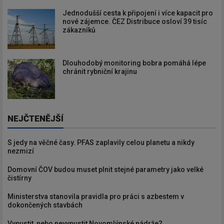
Jednodušší cesta k připojení i více kapacit pro
nové zájemce. ČEZ Distribuce osloví 39 tisíc
zákazníků
Dlouhodobý monitoring bobra pomáhá lépe
chránit rybniční krajinu
NEJČTENĚJŠÍ
S jedy na věčné časy. PFAS zaplavily celou planetu a nikdy
nezmizí
Domovní ČOV budou muset plnit stejné parametry jako velké
čistírny
Ministerstva stanovila pravidla pro práci s azbestem v
dokončených stavbách
Vypustit, nebo nevypustit Novomlýnské nádrže?