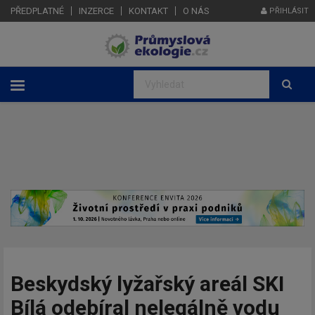
PŘEDPLATNÉ
INZERCE
KONTAKT
O NÁS
PŘIHLÁSIT
Beskydský lyžařský areál SKI
Bílá odebíral nelegálně vodu