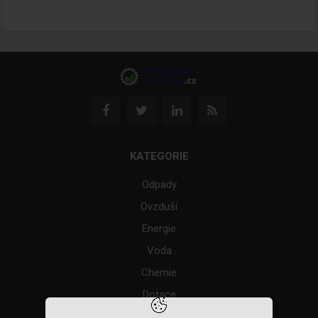
KATEGORIE
Odpady
Ovzduší
Energie
Voda
Chemie
Dotace
Akce