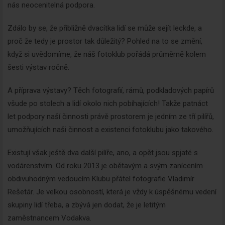
nás neocenitelná podpora.
Zdálo by se, že přibližně dvacítka lidí se může sejít leckde, a
proč že tedy je prostor tak důležitý? Pohled na to se změní,
když si uvědomíme, že náš fotoklub pořádá průměrně kolem
šesti výstav ročně.
A příprava výstavy? Těch fotografií, rámů, podkladových papírů
všude po stolech a lidí okolo nich pobíhajících! Takže patnáct
let podpory naší činnosti právě prostorem je jedním ze tří pilířů,
umožňujících naši činnost a existenci fotoklubu jako takového.
Existují však ještě dva další pilíře, ano, a opět jsou spjaté s
vodárenstvím. Od roku 2013 je obětavým a svým zanícením
obdivuhodným vedoucím Klubu přátel fotografie Vladimír
Rešetár. Je velkou osobností, která je vždy k úspěšnému vedení
skupiny lidí třeba, a zbývá jen dodat, že je letitým
zaměstnancem Vodakva.