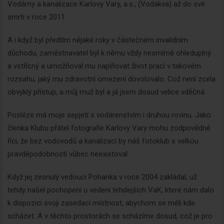
Vodárny a kanalizace Karlovy Vary, a.s., (Vodakva) až do své
smrti v roce 2011.
A i když byl předtím nějaké roky v částečném invalidním
důchodu, zaměstnavatel byl k němu vždy nesmírně ohleduplný
a vstřícný a umožňoval mu naplňovat život prací v takovém
rozsahu, jaký mu zdravotní omezení dovolovalo. Což není zcela
obvyklý přístup, a můj muž byl a já jsem dosud velice vděčná.
Posléze má moje sepjetí s vodárenstvím i druhou rovinu. Jako
členka Klubu přátel fotografie Karlovy Vary mohu zodpovědně
říci, že bez vodovodů a kanalizací by náš fotoklub s velkou
pravděpodobností vůbec neexistoval.
Když jej zesnulý vedoucí Pohanka v roce 2004 zakládal, už
tehdy našel pochopení u vedení tehdejších VaK, které nám dalo
k dispozici svoji zasedací místnost, abychom se měli kde
scházet. A v těchto prostorách se scházíme dosud, což je pro