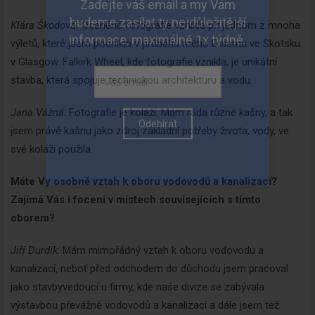
Klára Škodová:
Oceněná fotografie vznikla při jednom z mnoha
výletů, které jsem podnikla v průběhu mého Erasmu ve Skotsku
v Glasgow. Falkirk Wheel, kde fotografie vznikla, je unikátní
stavba, která spojuje technickou architekturu a vodu.
Jana Vážná
: Fotografie je koláží. Mám ráda různé kašny, a tak
jsem právě kašnu jako zdroj základní potřeby života, vody, ve
své koláži použila.
Máte Vy osobně vztah k oboru vodovodů a kanalizací?
Zajímá Vás i focení v místech souvisejících s tímto
oborem?
Jiří Durdík
: Mám mimořádný vztah k oboru vodovodu a
kanalizací, neboť před odchodem do důchodu jsem pracoval
jako stavbyvedoucí u firmy, kde naše divize se zabývala
výstavbou převážně vodovodů a kanalizací a dále jsem též