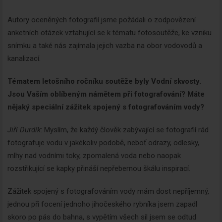
Autory oceněných fotografií jsme požádali o zodpovězení
anketních otázek vztahující se k tématu fotosoutěže, ke vzniku
snímku a také nás zajímala jejich vazba na obor vodovodů a
kanalizací.
Tématem letošního ročníku soutěže byly Vodní skvosty.
Jsou Vaším oblíbeným námětem při fotografování? Máte
nějaký speciální zážitek spojený s fotografováním vody?
Jiří Durdík
: Myslím, že každý člověk zabývající se fotografií rád
fotografuje vodu v jakékoliv podobě, neboť odrazy, odlesky,
mlhy nad vodními toky, zpomalená voda nebo naopak
rozstřikující se kapky přináší nepřebernou škálu inspirací.
Zážitek spojený s fotografováním vody mám dost nepříjemný,
jednou při focení jednoho jihočeského rybníka jsem zapadl
skoro po pás do bahna, s vypětím všech sil jsem se odtud