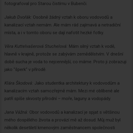
fotografoval pro Starou čistírnu v Bubenči.
Jakub Dvořák:
Osobně žádný vztah k oboru vodovodů a
kanalizací vztah nemám. Ale mám rád zajímavá a netradiční
místa, a i v tomto oboru se dají nafotit hezké fotky.
Věra Kuttelvašerová Stuchelová:
Mám silný vztah k vodě,
hlavně v krajině, protože se zabývám zemědělstvím. V dnešní
době sucha je voda to nejcennější, co máme. Proto ji zobrazuji
jako "šperk" v přírodě.
Klára Škodová:
Jako studentka architektury k vodovodům a
kanalizacím vztah samozřejmě mám. Mezi mé oblíbené ale
patří spíše skvosty přírodní – moře, laguny a vodopády.
Jana Vážná:
Obor vodovodů a kanalizací je spjat s většinou
mého dospělého života a provází mě až dosud. Můj muž byl
několik desetiletí kmenovým zaměstnancem společnosti