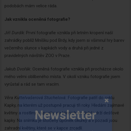
podobách mám velice ráda.
Jak vznikla oceněná fotografie?
Jiří Durdík
: První fotografie vznikla při letním kropení naší
zahrádky poblíž Mníšku pod Brdy, kdy jsem si všimnul hry barev
večerního slunce v kapkách vody a druhá při jedné z
pravidelných návštěv ZOO v Praze.
Jakub Dvořák:
Oceněná fotografie vznikla při procházce okolo
mého velmi oblíbeného místa. V okolí vzniku fotografie jsem
vyrůstal a rád se tam vracím.
Věra Kuttelvašerová Stuchelová:
Fotografie patří do cyklu
Kapky, na kterém už postupně pracuji tři roky. Hledám zajímavé
květiny a rostliny s úponky, na kterých se dobře drží dešťové
kapky. Na snímku je stočený úponek okurky a v pozadí jsou
zahradní květiny, které se v kapce zrcadlí.