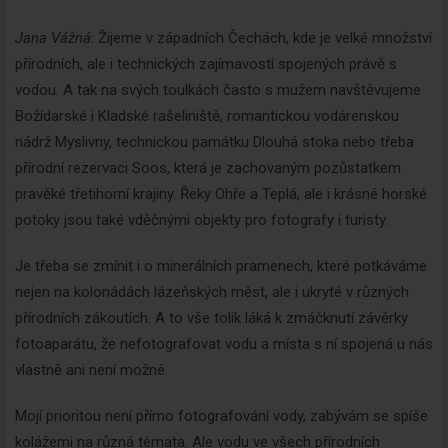
Jana Vážná
: Žijeme v západních Čechách, kde je velké množství
přírodních, ale i technických zajímavostí spojených právě s
vodou. A tak na svých toulkách často s mužem navštěvujeme
Božídarské i Kladské rašeliniště, romantickou vodárenskou
nádrž Myslivny, technickou památku Dlouhá stoka nebo třeba
přírodní rezervaci Soos, která je zachovaným pozůstatkem
pravěké třetihorní krajiny. Řeky Ohře a Teplá, ale i krásné horské
potoky jsou také vděčnými objekty pro fotografy i turisty.
Je třeba se zmínit i o minerálních pramenech, které potkáváme
nejen na kolonádách lázeňských měst, ale i ukryté v různých
přírodních zákoutích. A to vše tolik láká k zmáčknutí závěrky
fotoaparátu, že nefotografovat vodu a místa s ní spojená u nás
vlastně ani není možné.
Mojí prioritou není přímo fotografování vody, zabývám se spíše
kolážemi na různá témata. Ale vodu ve všech přírodních