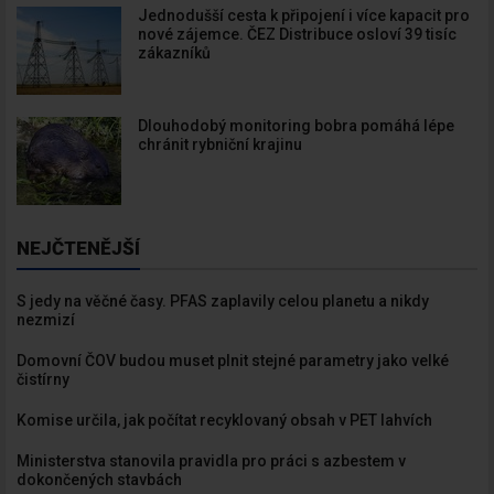
Jednodušší cesta k připojení i více kapacit pro
nové zájemce. ČEZ Distribuce osloví 39 tisíc
zákazníků
Dlouhodobý monitoring bobra pomáhá lépe
chránit rybniční krajinu
NEJČTENĚJŠÍ
S jedy na věčné časy. PFAS zaplavily celou planetu a nikdy
nezmizí
Domovní ČOV budou muset plnit stejné parametry jako velké
čistírny
Komise určila, jak počítat recyklovaný obsah v PET lahvích
Ministerstva stanovila pravidla pro práci s azbestem v
dokončených stavbách