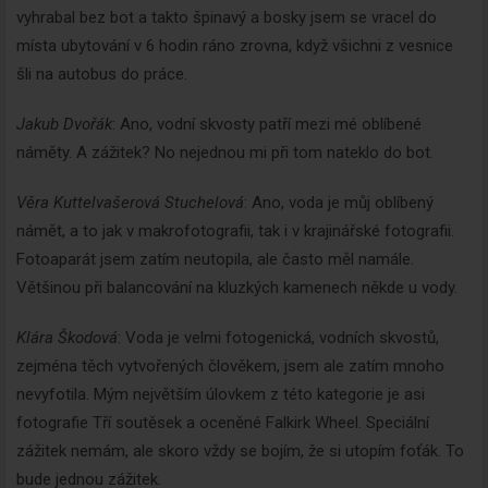
vyhrabal bez bot a takto špinavý a bosky jsem se vracel do
místa ubytování v 6 hodin ráno zrovna, když všichni z vesnice
šli na autobus do práce.
Jakub Dvořák
: Ano, vodní skvosty patří mezi mé oblíbené
náměty. A zážitek? No nejednou mi při tom nateklo do bot.
Věra Kuttelvašerová Stuchelová
: Ano, voda je můj oblíbený
námět, a to jak v makrofotografii, tak i v krajinářské fotografii.
Fotoaparát jsem zatím neutopila, ale často měl namále.
Většinou při balancování na kluzkých kamenech někde u vody.
Klára Škodová
: Voda je velmi fotogenická, vodních skvostů,
zejména těch vytvořených člověkem, jsem ale zatím mnoho
nevyfotila. Mým největším úlovkem z této kategorie je asi
fotografie Tří soutěsek a oceněné Falkirk Wheel. Speciální
zážitek nemám, ale skoro vždy se bojím, že si utopím foťák. To
bude jednou zážitek.