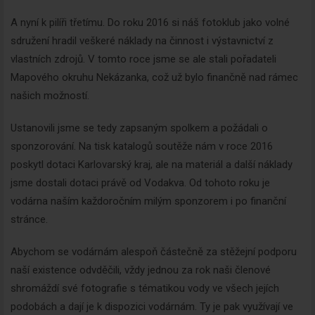
A nyní k pilíři třetímu. Do roku 2016 si náš fotoklub jako volné
sdružení hradil veškeré náklady na činnost i výstavnictví z
Newsletter
vlastních zdrojů. V tomto roce jsme se ale stali pořadateli
Mapového okruhu Nekázanka, což už bylo finančně nad rámec
našich možností.
Zadejte váš email a my Vám
budeme zasílat ty nejdůležitější
Ustanovili jsme se tedy zapsaným spolkem a požádali o
informace, maximálně 1x týdně.
sponzorování. Na tisk katalogů soutěže nám v roce 2016
poskytl dotaci Karlovarský kraj, ale na materiál a další náklady
jsme dostali dotaci právě od Vodakva. Od tohoto roku je
vodárna naším každoročním milým sponzorem i po finanční
Odebírat
stránce.
Abychom se vodárnám alespoň částečně za stěžejní podporu
naší existence odvděčili, vždy jednou za rok naši členové
shromáždí své fotografie s tématikou vody ve všech jejích
podobách a dají je k dispozici vodárnám. Ty je pak využívají ve