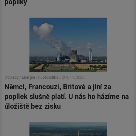
popílky
Odpady
/
Energie
/
Publicistika
/
9. 11. 2020
Němci, Francouzi, Britové a jiní za
popílek slušně platí. U nás ho házíme na
úložiště bez zisku