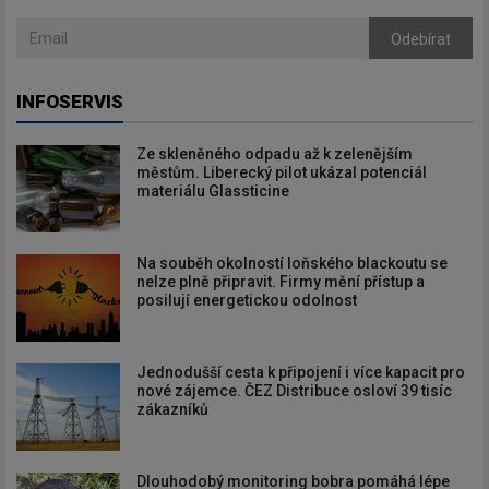
Odebírat
INFOSERVIS
Ze skleněného odpadu až k zelenějším
městům. Liberecký pilot ukázal potenciál
materiálu Glassticine
Na souběh okolností loňského blackoutu se
nelze plně připravit. Firmy mění přístup a
posilují energetickou odolnost
Jednodušší cesta k připojení i více kapacit pro
nové zájemce. ČEZ Distribuce osloví 39 tisíc
zákazníků
Dlouhodobý monitoring bobra pomáhá lépe