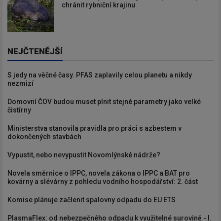
chránit rybniční krajinu
NEJČTENĚJŠÍ
S jedy na věčné časy. PFAS zaplavily celou planetu a nikdy
nezmizí
Domovní ČOV budou muset plnit stejné parametry jako velké
čistírny
Ministerstva stanovila pravidla pro práci s azbestem v
dokončených stavbách
Vypustit, nebo nevypustit Novomlýnské nádrže?
Novela směrnice o IPPC, novela zákona o IPPC a BAT pro
kovárny a slévárny z pohledu vodního hospodářství: 2. část
Komise plánuje začlenit spalovny odpadu do EU ETS
PlasmaFlex: od nebezpečného odpadu k využitelné surovině - I.