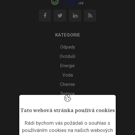
KATEGORIE
Odpady
Ovzduší
Energie
Voda
Chemie
Dotace
Akce
Tato webová stránka používá cookies
TAGS
Rádi bychom vás požádali o souhlas s
používáním cookies na našich webových
ODPADNÍ PLASTY