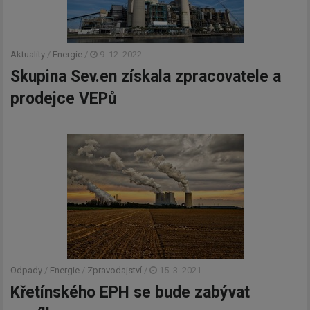
Aktuality
/
Energie
/
9. 12. 2022
Skupina Sev.en získala zpracovatele a
prodejce VEPů
Odpady
/
Energie
/
Zpravodajství
/
15. 3. 2021
Křetínského EPH se bude zabývat