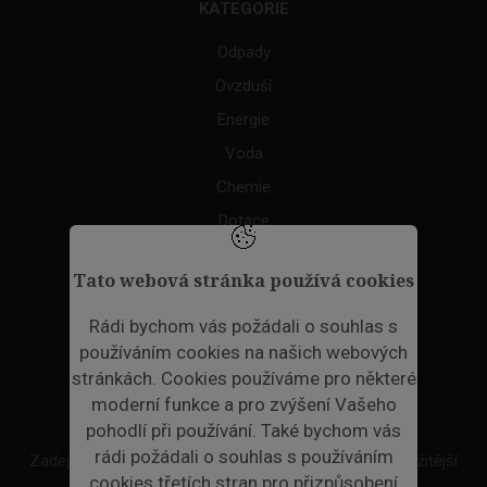
KATEGORIE
Odpady
Ovzduší
Energie
Voda
Chemie
Dotace
Akce
Tato webová stránka používá cookies
TAGS
Rádi bychom vás požádali o souhlas s
používáním cookies na našich webových
ODPADNÍ PLASTY
stránkách. Cookies používáme pro některé
moderní funkce a pro zvýšení Vašeho
NEWSLETTER
pohodlí při používání. Také bychom vás
rádi požádali o souhlas s používáním
Zadejte váš email a my Vám budeme zasílat ty nejdůležitější
cookies třetích stran pro přizpůsobení
informace, maximálně 1x týdně.