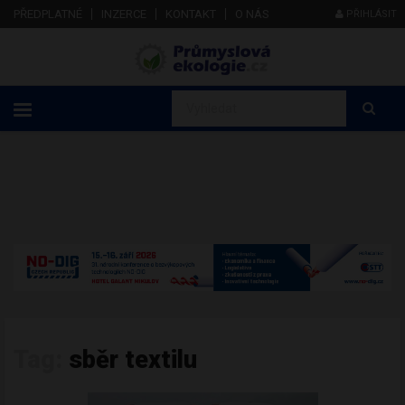
PŘEDPLATNÉ
INZERCE
KONTAKT
O NÁS
PŘIHLÁSIT
Tag:
sběr textilu