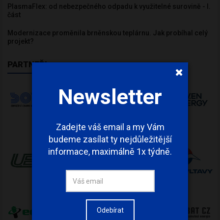
PlasmaFlex: od nebezpečného odpadu k využitelné surovině - I.
část
Modernizace proměnila brněnskou teplárnu. Jak probíhal celý
projekt?
PARTNEŘI
Newsletter
Zadejte váš email a my Vám
budeme zasílat ty nejdůležitější
informace, maximálně 1x týdně.
Odebírat