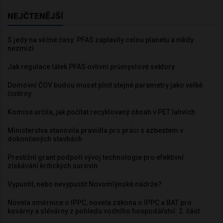
NEJČTENĚJŠÍ
S jedy na věčné časy. PFAS zaplavily celou planetu a nikdy
nezmizí
Jak regulace látek PFAS ovlivní průmyslové sektory
Domovní ČOV budou muset plnit stejné parametry jako velké
čistírny
Komise určila, jak počítat recyklovaný obsah v PET lahvích
Ministerstva stanovila pravidla pro práci s azbestem v
dokončených stavbách
Prestižní grant podpoří vývoj technologie pro efektivní
získávání kritických surovin
Vypustit, nebo nevypustit Novomlýnské nádrže?
Novela směrnice o IPPC, novela zákona o IPPC a BAT pro
kovárny a slévárny z pohledu vodního hospodářství: 2. část