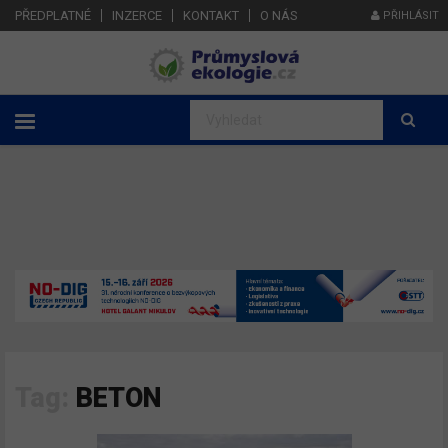
PŘEDPLATNÉ
INZERCE
KONTAKT
O NÁS
PŘIHLÁSIT
Tag:
BETON