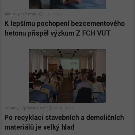
Aktuality
/
Chemie
/
2. 11. 2023
K lepšímu pochopení bezcementového
betonu přispěl výzkum Z FCH VUT
Odpady
/
Zpravodajství
/
14. 10. 2022
Po recyklaci stavebních a demoličních
materiálů je velký hlad