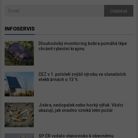
Odebírat
INFOSERVIS
Dlouhodobý monitoring bobra pomáhá lépe
chránit rybniční krajinu
ČEZ v 1. pololetí zvýšil výrobu ve slunečních
elektrárnách o 13 %
Jiskra, nedopalek nebo horký výfuk. Vědci
ukazují, jak snadno vzniká letní požár
SP ČR vydalo stanovisko k obecnému