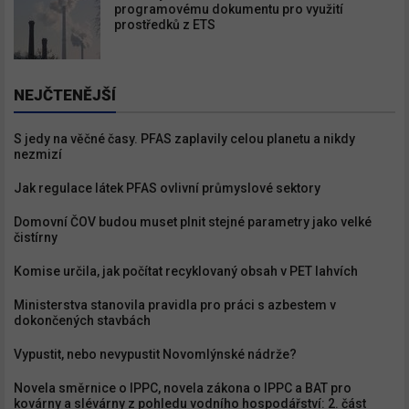
programovému dokumentu pro využití
prostředků z ETS
NEJČTENĚJŠÍ
S jedy na věčné časy. PFAS zaplavily celou planetu a nikdy
nezmizí
Jak regulace látek PFAS ovlivní průmyslové sektory
Newsletter
Domovní ČOV budou muset plnit stejné parametry jako velké
čistírny
Zadejte váš email a my Vám
Komise určila, jak počítat recyklovaný obsah v PET lahvích
budeme zasílat ty nejdůležitější
Ministerstva stanovila pravidla pro práci s azbestem v
informace, maximálně 1x týdně.
dokončených stavbách
Vypustit, nebo nevypustit Novomlýnské nádrže?
Novela směrnice o IPPC, novela zákona o IPPC a BAT pro
kovárny a slévárny z pohledu vodního hospodářství: 2. část