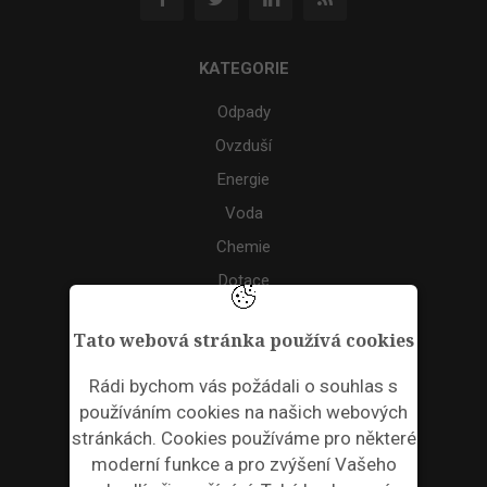
KATEGORIE
Odpady
Ovzduší
Energie
Voda
Chemie
Dotace
Akce
Tato webová stránka používá cookies
TAGS
Rádi bychom vás požádali o souhlas s
používáním cookies na našich webových
ODPADNÍ PLASTY
stránkách. Cookies používáme pro některé
moderní funkce a pro zvýšení Vašeho
NEWSLETTER