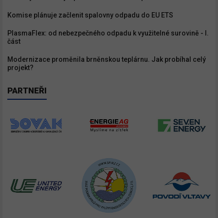
Odebírat
Komise plánuje začlenit spalovny odpadu do EU ETS
PlasmaFlex: od nebezpečného odpadu k využitelné surovině - I.
část
Modernizace proměnila brněnskou teplárnu. Jak probíhal celý
projekt?
PARTNEŘI