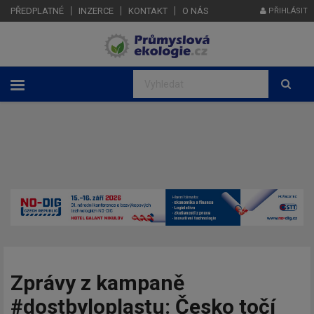
PŘEDPLATNÉ
INZERCE
KONTAKT
O NÁS
PŘIHLÁSIT
Zprávy z kampaně
#dostbyloplastu: Česko točí