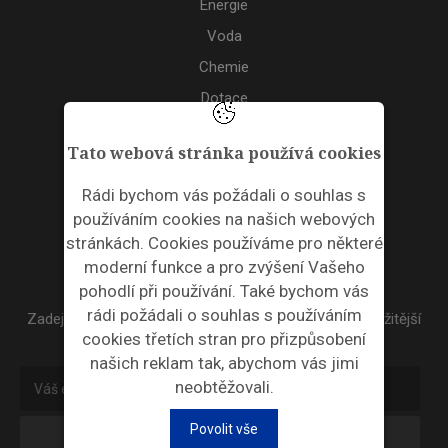
Energie
Voda
Chemie
Dotace
Akce
Tato webová stránka používá cookies
TAGS
Rádi bychom vás požádali o souhlas s
používáním cookies na našich webových
ODPADNÍ PLASTY
stránkách. Cookies používáme pro některé
moderní funkce a pro zvýšení Vašeho
NEWSLETTER
pohodlí při používání. Také bychom vás
rádi požádali o souhlas s používáním
Zadejte váš email a my Vám budeme zasílat ty nejdůležitější
cookies třetích stran pro přizpůsobení
informace, maximálně 1x týdně.
našich reklam tak, abychom vás jimi
neobtěžovali.
Povolit vše
Odebírat