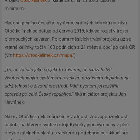
Projekt
Otoč kelímek
si klade za cíl snížit toho číslo na
minimum.
Historie prvního českého systému vratných kelímků na kávu
Otoč kelímek se datuje od června 2018, kdy se rozjel v trojici
olomouckých kaváren. Po osmi měsících trvání projektu už se
vratné kelímky točí v 163 podnicích z 21 měst a obcí po celé ČR
(viz
https://otockelimek.cz/mapa/
)
„To, co začalo jako projekt tří kaváren, se ukázalo být
životaschopným systémem s velkým pozitivním dopadem na
udržitelnost a životní prostředí. Rádi bychom jej rozšířili
opravdu po celé České republice,“
říká iniciátor projektu Jan
Havránek.
Název Otoč kelímek zdůrazňuje vratnost, znovupoužitelnost
nádobí, na kterém systém stojí. Kelímky jsou vyrobeny z plně
recyklovatelného plastu s veškerou potřebnou certifikací pro