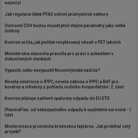
nezmizí
Jak regulace látek PFAS ovlivní průmyslové sektory
Domovní ČOV budou muset plnit stejné parametry jako velké
čistírny
Komise určila, jak počítat recyklovaný obsah v PET lahvích
Ministerstva stanovila pravidla pro práci s azbestem v
dokončených stavbách
Vypustit, nebo nevypustit Novomlýnské nádrže?
Novela směrnice o IPPC, novela zákona o IPPC a BAT pro
kovárny a slévárny z pohledu vodního hospodářství: 2. část
Komise plánuje začlenit spalovny odpadu do EU ETS
PlasmaFlex: od nebezpečného odpadu k využitelné surovině - I.
část
Modernizace proměnila brněnskou teplárnu. Jak probíhal celý
projekt?