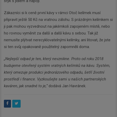
Newsletter
styk s jídlem a nápoji.
Zákazníci si k ceně první kávy v rámci Otoč kelímek musí
Zadejte váš email a my Vám
připravit ještě 50 Kč na vratnou zálohu. S prázdným kelímkem si
budeme zasílat ty nejdůležitější
ji pak mohou vyzvednout na jakémkoli zapojeném místě, nebo
informace, maximálně 1x týdně.
ho rovnou vyměnit za další a další kávu s sebou. Tak již
nemusíte plýtvat nerecyklovatelnými kelímky, ani litovat, že jste
si ten svůj opakovaně použitelný zapomněli doma.
„Nejlepší odpad je ten, který nevznikne. Proto od roku 2018
Odebírat
budujeme otevřený systém vratných kelímků na kávu. Systém,
který omezuje produkci jednorázového odpadu, šetří životní
prostředí i finance. Vyzkoušejte sami u našich partnerských
kaváren, jak snadné to je,“
dodává Jan Havránek.