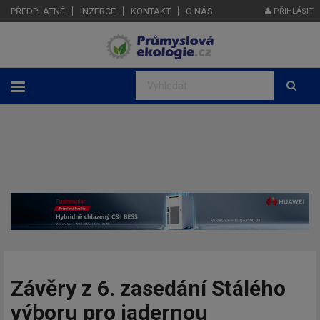
PŘEDPLATNÉ
INZERCE
KONTAKT
O NÁS
PŘIHLÁSIT
Závěry z 6. zasedání Stálého
výboru pro jadernou