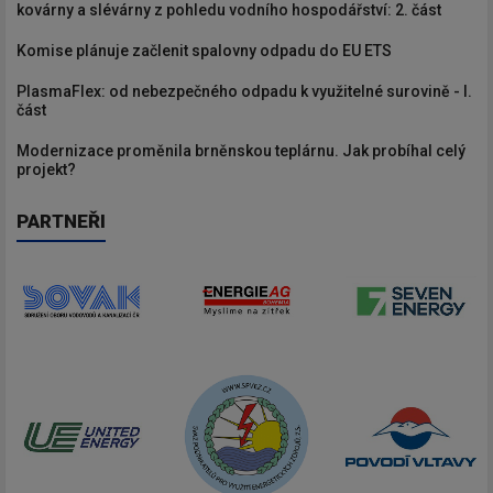
kovárny a slévárny z pohledu vodního hospodářství: 2. část
Komise plánuje začlenit spalovny odpadu do EU ETS
PlasmaFlex: od nebezpečného odpadu k využitelné surovině - I.
část
Modernizace proměnila brněnskou teplárnu. Jak probíhal celý
projekt?
PARTNEŘI