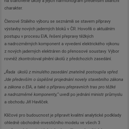
na stanovené úkoly a jejich harmonogram především bilanční
charakter.
Členové Stálého výboru se seznámili se stavem přípravy
výstavby nových jaderných bloků v ČR. Hovořili o aktuálním
postupu v procesu EIA, řešení přepravy těžkých
a nadrozměrných komponent a vyvedení elektrického výkonu
z nových jaderných elektráren do přenosové soustavy. Výbor
rovněž zkontroloval plnění úkolů z předchozích zasedání.
„Řada úkolů z minulého zasedání znatelně postoupila vpřed.
Jde především o úspěšné projednání novely stavebního zákona
a zákona o EIA, a také o přípravu přepravních tras pro těžké
a nadrozměrné komponenty,“
uvedl po jednání ministr průmyslu
a obchodu Jiří Havlíček.
Klíčové pro budoucnost je připravit kvalitní analytické podklady
ohledně obchodně-investičního modelu ve všech 3