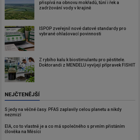
přispívá na obnovu mokřadů, tůní i řek a
zadržování vody v krajině
ISPOP zveřejnil nové datové standardy pro
vybrané ohlašovací povinnosti
Z rybího kalu k biostimulantu pro pěstitele.
Doktorandi z MENDELU vyvíjejí přípravek FISHIT
NEJČTENĚJŠÍ
S jedy na věčné časy. PFAS zaplavily celou planetu a nikdy
nezmizí
EIA, co to vlastně je a co má společného s prvním přistáním
člověka na Měsíci