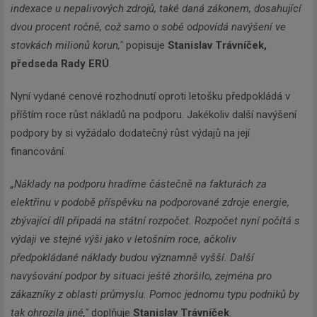
indexace u nepalivových zdrojů, také daná zákonem, dosahující
dvou procent ročně, což samo o sobě odpovídá navýšení ve
stovkách milionů korun,"
popisuje
Stanislav Trávníček,
předseda Rady ERÚ
.
Nyní vydané cenové rozhodnutí oproti letošku předpokládá v
příštím roce růst nákladů na podporu. Jakékoliv další navýšení
podpory by si vyžádalo dodatečný růst výdajů na její
financování.
„Náklady na podporu hradíme částečně na fakturách za
elektřinu v podobě příspěvku na podporované zdroje energie,
zbývající díl připadá na státní rozpočet. Rozpočet nyní počítá s
výdaji ve stejné výši jako v letošním roce, ačkoliv
předpokládané náklady budou významně vyšší. Další
navyšování podpor by situaci ještě zhoršilo, zejména pro
zákazníky z oblasti průmyslu. Pomoc jednomu typu podniků by
tak ohrozila jiné,"
doplňuje
Stanislav Trávníček
.