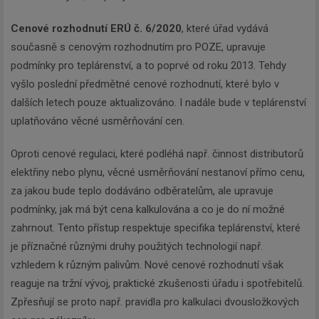
Cenové rozhodnutí ERÚ č. 6/2020
, které úřad vydává
současně s cenovým rozhodnutím pro POZE, upravuje
podmínky pro teplárenství, a to poprvé od roku 2013. Tehdy
vyšlo poslední předmětné cenové rozhodnutí, které bylo v
dalších letech pouze aktualizováno. I nadále bude v teplárenství
uplatňováno věcné usměrňování cen.
Oproti cenové regulaci, které podléhá např. činnost distributorů
elektřiny nebo plynu, věcné usměrňování nestanoví přímo cenu,
za jakou bude teplo dodáváno odběratelům, ale upravuje
podmínky, jak má být cena kalkulována a co je do ní možné
zahrnout. Tento přístup respektuje specifika teplárenství, které
je příznačné různými druhy použitých technologií např.
vzhledem k různým palivům. Nové cenové rozhodnutí však
reaguje na tržní vývoj, praktické zkušenosti úřadu i spotřebitelů.
Zpřesňují se proto např. pravidla pro kalkulaci dvousložkových