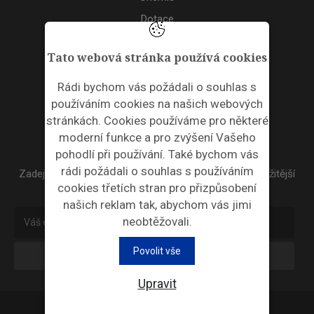
Dotace
Akce
Tato webová stránka používá cookies
TAGS
Rádi bychom vás požádali o souhlas s
používáním cookies na našich webových
ODPADNÍ PLASTY
stránkách. Cookies používáme pro některé
moderní funkce a pro zvýšení Vašeho
NEWSLETTER
pohodlí při používání. Také bychom vás
rádi požádali o souhlas s používáním
Zadejte váš email a my Vám budeme zasílat ty nejdůležitější
cookies třetích stran pro přizpůsobení
informace, maximálně 1x týdně.
našich reklam tak, abychom vás jimi
neobtěžovali.
Povolit vše
Odebírat
Upravit
Průmyslová ekologie © 2026 |
Nastavení cookies