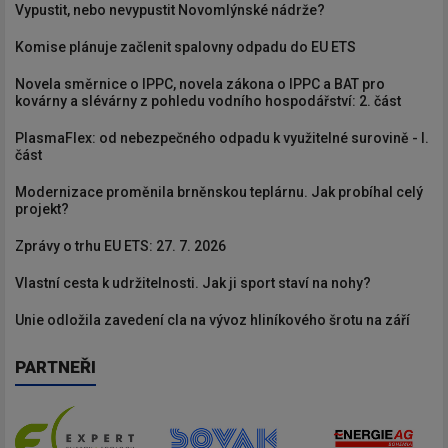
Vypustit, nebo nevypustit Novomlýnské nádrže?
Komise plánuje začlenit spalovny odpadu do EU ETS
Novela směrnice o IPPC, novela zákona o IPPC a BAT pro
kovárny a slévárny z pohledu vodního hospodářství: 2. část
PlasmaFlex: od nebezpečného odpadu k využitelné surovině - I.
část
Modernizace proměnila brněnskou teplárnu. Jak probíhal celý
projekt?
Zprávy o trhu EU ETS: 27. 7. 2026
Vlastní cesta k udržitelnosti. Jak ji sport staví na nohy?
Unie odložila zavedení cla na vývoz hliníkového šrotu na září
PARTNEŘI