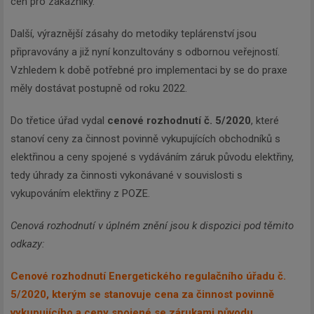
cen pro zákazníky.
Další, výraznější zásahy do metodiky teplárenství jsou
připravovány a již nyní konzultovány s odbornou veřejností.
Vzhledem k době potřebné pro implementaci by se do praxe
měly dostávat postupně od roku 2022.
Do třetice úřad vydal
cenové rozhodnutí č. 5/2020
, které
stanoví ceny za činnost povinně vykupujících obchodníků s
elektřinou a ceny spojené s vydáváním záruk původu elektřiny,
tedy úhrady za činnosti vykonávané v souvislosti s
vykupováním elektřiny z POZE.
Cenová rozhodnutí v úplném znění jsou k dispozici pod těmito
odkazy:
Cenové rozhodnutí Energetického regulačního úřadu č.
5/2020, kterým se stanovuje cena za činnost povinně
vykupujícího a ceny spojené se zárukami původu