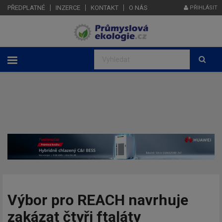
PŘEDPLATNÉ
INZERCE
KONTAKT
O NÁS
PŘIHLÁSIT
Výbor pro REACH navrhuje
zakázat čtyři ftaláty