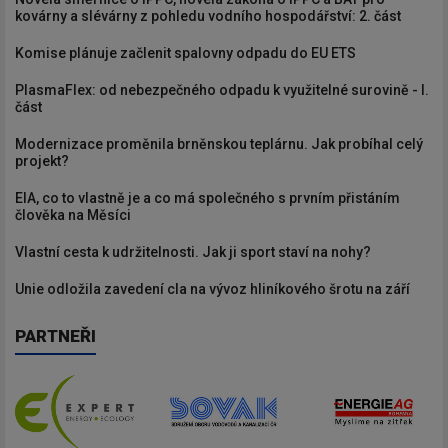
kovárny a slévárny z pohledu vodního hospodářství: 2. část
Komise plánuje začlenit spalovny odpadu do EU ETS
PlasmaFlex: od nebezpečného odpadu k využitelné surovině - I.
část
Modernizace proměnila brněnskou teplárnu. Jak probíhal celý
projekt?
EIA, co to vlastně je a co má společného s prvním přistáním
člověka na Měsíci
Vlastní cesta k udržitelnosti. Jak ji sport staví na nohy?
Unie odložila zavedení cla na vývoz hliníkového šrotu na září
PARTNEŘI