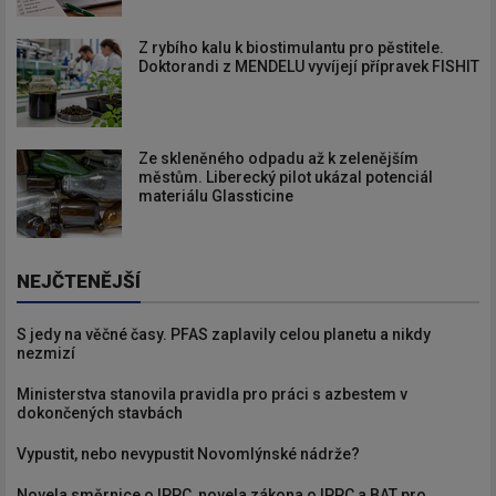
Z rybího kalu k biostimulantu pro pěstitele.
Doktorandi z MENDELU vyvíjejí přípravek FISHIT
Ze skleněného odpadu až k zelenějším
městům. Liberecký pilot ukázal potenciál
materiálu Glassticine
NEJČTENĚJŠÍ
S jedy na věčné časy. PFAS zaplavily celou planetu a nikdy
nezmizí
Ministerstva stanovila pravidla pro práci s azbestem v
dokončených stavbách
Vypustit, nebo nevypustit Novomlýnské nádrže?
Novela směrnice o IPPC, novela zákona o IPPC a BAT pro