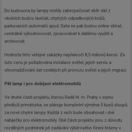
Do budoucna by lampy mohly zabezpečovat sběr dat z
okolních budov, laviček, chytrých odpadkových košů,
parkovacích automatů apod. Data se pak budou online sbírat,
centrálně vyhodnocovat, zpracovávat k dalšímu využití a
archivovat.
Hodnota této veřejné zakázky nepřekročí 8,5 milionů korun. Za
tuto cenu je požadována instalace světel, jejich servis a
shromažďování dat vzniklých při provozu světel a jejich migraci.
Pět lamp i pro dobíjení elektromobilů
Ve druhé části projektu, kterou Radě hl. m. Prahy v srpnu
předloží primátorka, se plánuje kompletní výměna 5 kusů sloupů
za nové chytré lampy. Každá z nich bude obsahovat i dvě
nabíječky pro elektromobily. Obě části projektu jsou z důvodu
rozdílných podmínek při zadávání výběrového řízení řešeny v