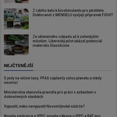
Z rybího kalu k biostimulantu pro pěstitele.
Doktorandi z MENDELU vyvíjejí přípravek FISHIT
Ze skleněného odpadu až k zelenějším
městům. Liberecký pilot ukázal potenciál
materiálu Glassticine
NEJČTENĚJŠÍ
S jedy na věčné časy. PFAS zaplavily celou planetu a nikdy
nezmizí
Ministerstva stanovila pravidla pro práci s azbestem v
dokončených stavbách
Vypustit, nebo nevypustit Novomlýnské nádrže?
Novela směrnice o IPPC, novela zákona o IPPC a BAT pro