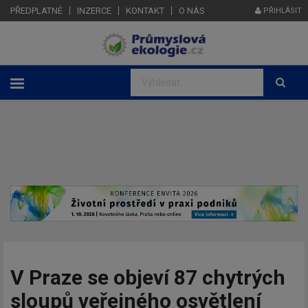
PŘEDPLATNÉ
INZERCE
KONTAKT
O NÁS
PŘIHLÁSIT
V Praze se objeví 87 chytrých
sloupů veřejného osvětlení