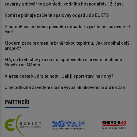
kovárny a slévárny z pohledu vodního hospodářství: 2. část
Komise plánuje začlenit spalovny odpadu do EU ETS
PlasmaFlex: od nebezpečného odpadu k využitelné surovině - I.
část
Modernizace proměnila brněnskou teplárnu. Jak probíhal celý
projekt?
EIA, co to vlastně je a co má společného s prvním přistáním
člověka na Měsíci
Vlastní cesta k udržitelnosti. Jak ji sport staví na nohy?
Unie odložila zavedení cla na vývoz hliníkového šrotu na září
PARTNEŘI