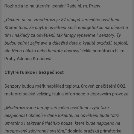
Rozhodla to na úterním jednání Rada hl. m. Prahy.
„Celkem se se zmodernizuje 87 sloupů veřejného osvětlení.
Kromě toho, že chytré osvětlení sníží energetickou náročnost a
tím i náklady za osvětlení, tak lampy vybavíme i senzory. Ty
budou sbírat zajímavá a důležitá data o kvalitě ovzduší, teplotě,
ale třeba i hluku nebo hustotě dopravy,“
řekla primátorka hl. m.
Prahy Adriana Krnáčová.
Chytré funkce i bezpečnost
Senzory budou měřit například teplotu, úroveň znečištění CO2,
meteorologické veličiny, hluk a informace o dopravním provozu.
„Modernizované lampy veřejného osvětlení zvýší také
bezpečnost občanů v dané lokalitě, na osvětlení bude totiž
umístěno i takzvané tlačítko nouze, které bude napojeno na
integrovaný záchranný systém,“
doplnila pražská primátorka.