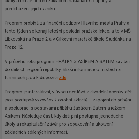
úkoly a učí se přitom základům nakládání s odpady a
předcházení jejich vzniku.
Program probíhá za finanční podpory Hlavního města Prahy a
tento týden se konají letošní poslední pražské lekce, a to v MŠ
Libkovská na Praze 2 a v Církevní mateřské škole Studánka na
Praze 12.
V průběhu roku program HRÁTKY S ASÍKEM A BATEM zavítá i
do dalších regionů republiky. Bližší informace o místech a
termínech jsou k dispozici
zde
.
Program je interaktivní, v úvodu sestává z divadelní scénky, děti
jsou postupně vyzývány k osobní aktivitě – zapojení do příběhu
a spolupráci s postavami příběhu žabákem Batem a ježkem
Asíkem. Následuje část, kdy děti plní postupně jednoduché
úkoly a rekapitulační závěr pro zopakování a ukotvení
základních sdílených informací.