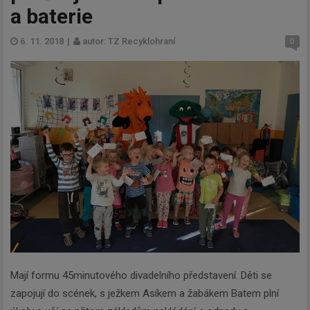
a baterie
6. 11. 2018
|
autor: TZ Recyklohraní
0
Mají formu 45minutového divadelního představení. Děti se
zapojují do scének, s ježkem Asíkem a žabákem Batem plní