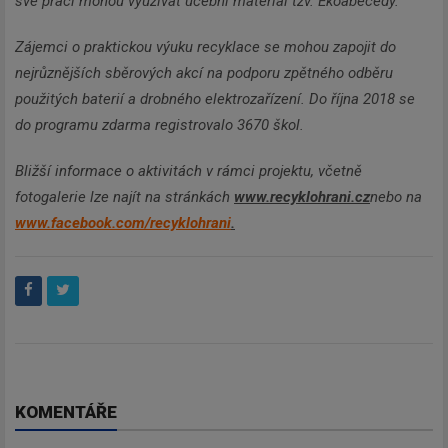
své práci mohou využívat učební materiál tzv. Ekoabecedy.
Zájemci o praktickou výuku recyklace se mohou zapojit do
nejrůznějších sběrových akcí na podporu zpětného odběru
použitých baterií a drobného elektrozařízení. Do října 2018 se
do programu zdarma registrovalo 3670 škol.
Bližší informace o aktivitách v rámci projektu, včetně
fotogalerie lze najít na stránkách
www.recyklohrani.cz
nebo na
www.facebook.com/recyklohrani
.
KOMENTÁŘE