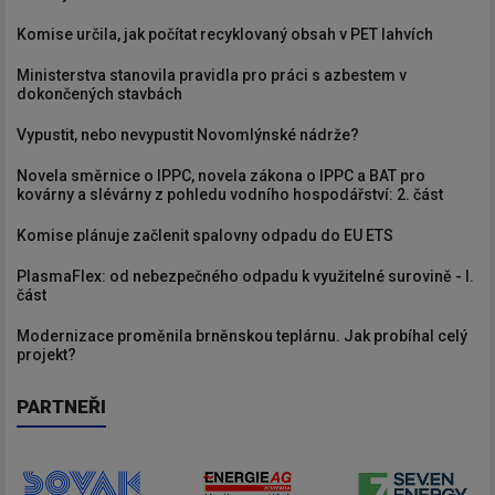
Komise určila, jak počítat recyklovaný obsah v PET lahvích
Ministerstva stanovila pravidla pro práci s azbestem v
dokončených stavbách
Vypustit, nebo nevypustit Novomlýnské nádrže?
Novela směrnice o IPPC, novela zákona o IPPC a BAT pro
kovárny a slévárny z pohledu vodního hospodářství: 2. část
Komise plánuje začlenit spalovny odpadu do EU ETS
PlasmaFlex: od nebezpečného odpadu k využitelné surovině - I.
část
Modernizace proměnila brněnskou teplárnu. Jak probíhal celý
projekt?
PARTNEŘI