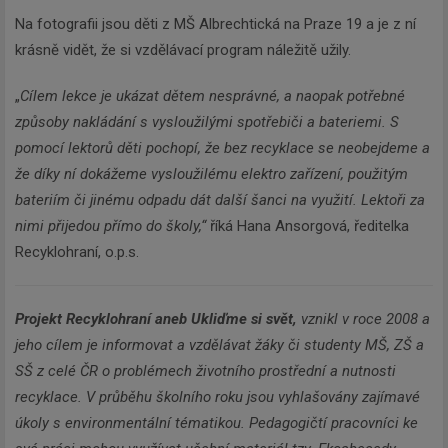
Na fotografii jsou děti z MŠ Albrechtická na Praze 19 a je z ní
krásně vidět, že si vzdělávací program náležitě užily.
„
Cílem lekce je ukázat dětem nesprávné, a naopak potřebné
způsoby nakládání s vysloužilými spotřebiči a bateriemi. S
pomocí lektorů děti pochopí, že bez recyklace se neobejdeme a
že díky ní dokážeme vysloužilému elektro zařízení, použitým
bateriím či jinému odpadu dát další šanci na využití. Lektoři za
nimi přijedou přímo do školy,“
říká Hana Ansorgová, ředitelka
Recyklohraní, o.p.s.
Projekt Recyklohraní aneb Ukliďme si svět,
vznikl v roce 2008 a
jeho cílem je informovat a vzdělávat žáky či studenty MŠ, ZŠ a
SŠ z celé ČR o problémech životního prostřední a nutnosti
recyklace. V průběhu školního roku jsou vyhlašovány zajímavé
úkoly s environmentální tématikou. Pedagogičtí pracovníci ke