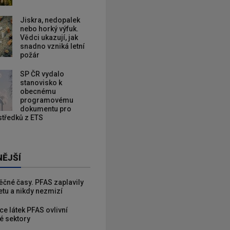
Jiskra, nedopalek
nebo horký výfuk.
Vědci ukazují, jak
snadno vzniká letní
požár
SP ČR vydalo
stanovisko k
obecnému
programovému
dokumentu pro
ostředků z ETS
NĚJŠÍ
věčné časy. PFAS zaplavily
etu a nikdy nezmizí
ce látek PFAS ovlivní
é sektory