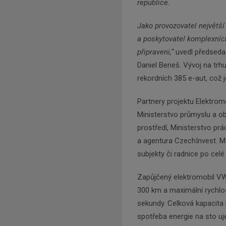
republice.
Jako provozovatel největší
a poskytovatel komplexních
připraveni,“
uvedl předseda
Daniel Beneš. Vývoj na trhu 
rekordních 385 e-aut, což j
Partnery projektu Elektromo
Ministerstvo průmyslu a ob
prostředí, Ministerstvo prá
a agentura CzechInvest. Me
subjekty či radnice po celé
Zapůjčený elektromobil VW
300 km a maximální rychlos
sekundy. Celková kapacita 
spotřeba energie na sto uj