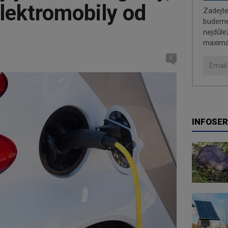
lektromobily od
Zadejt
budeme 
nejdůle
maximá
0
INFOSER