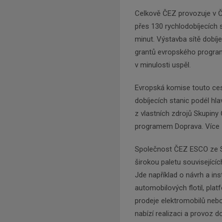
Celkově ČEZ provozuje v ČR
přes 130 rychlodobíjecích 
minut. Výstavba sítě dobíje
grantů evropského program
v minulosti uspěl.
Evropská komise touto ce
dobíjecích stanic podél hlav
z vlastních zdrojů Skupin
programem Doprava. Více
Společnost ČEZ ESCO ze Sk
širokou paletu souvisejícíc
Jde například o návrh a insta
automobilových flotil, plat
prodeje elektromobilů neb
nabízí realizaci a provoz d