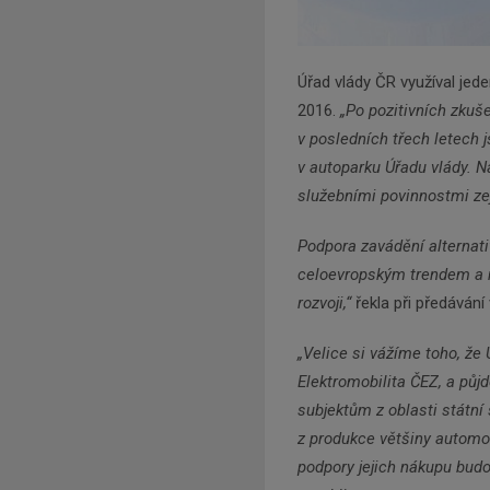
Úřad vlády ČR využíval jed
2016.
„Po pozitivních zku
v posledních třech letech 
v autoparku Úřadu vlády. N
služebními povinnostmi ze
Podpora zavádění alternati
celoevropským trendem a 
rozvoji,“
řekla při předávání
„Velice si vážíme toho, že
Elektromobilita ČEZ, a půj
subjektům z oblasti státn
z produkce většiny automo
podpory jejich nákupu bud