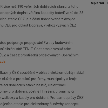
teplárnu. J
 více než 190 veřejných dobíjecích stanic, z toho
schopných doplnit většinu kapacity baterií vozů do 25
cích stanic ČEZ je z části financovaná z dvojice
u CEF, pro oblast Doprava, v jehož výzvách ČEZ
stou podporuje propojování Evropy budováním
ní silniční sítě TEN-T. Část stanic vzniká také
y ČEZ a část z prostředků přidělovaných Operačním
zde
.
upiny ČEZ souběžně v oblasti elektromobility nabízí
Newsletter
h služeb a produktů pro firmy, municipality a kraje.
laci dobíjecích stanic na klíč, elektrifikaci
formy pro dobíjení, včetně IT řešení, pronájmy či
Zadejte váš email a my Vám budeme zasílat ty
o wallboxy a kabely pro dobíjení. Pro samosprávy ČEZ
nejdůležitější informace, maximálně 1x týdně.
obíjecích stanic pro elektrobusy či návrhy konceptu