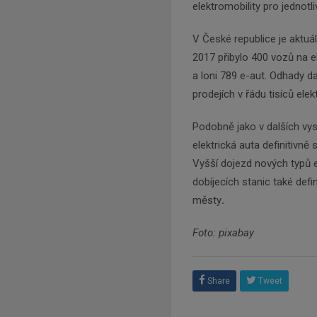
elektromobility pro jednotl
V České republice je aktuá
2017 přibylo 400 vozů na e
a loni 789 e-aut. Odhady da
prodejích v řádu tisíců elek
Podobně jako v dalších vys
elektrická auta definitivn
Vyšší dojezd nových typů e
dobíjecích stanic také defi
městy
.
Foto: pixabay
Share
Tweet