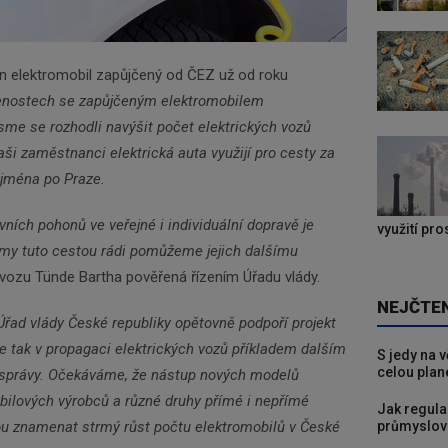
en elektromobil zapůjčený od ČEZ už od roku
šenostech se zapůjčeným elektromobilem
jsme se rozhodli navýšit počet elektrických vozů
aši zaměstnanci elektrická auta využijí pro cesty za
jména po Praze.
vních pohonů ve veřejné i individuální dopravě je
využití pr
my tuto cestou rádi pomůžeme jejich dalšímu
 vozu Tünde Bartha pověřená řízením Úřadu vlády.
NEJČTE
 Úřad vlády České republiky opětovně podpoří projekt
de tak v propagaci elektrických vozů příkladem dalším
S jedy na 
celou plan
í správy. Očekáváme, že nástup nových modelů
bilových výrobců a různé druhy přímé i nepřímé
Jak regula
průmyslov
ou znamenat strmý růst počtu elektromobilů v České