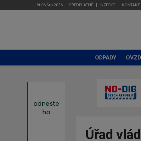
čt 06.Srp 2026
PŘEDPLATNÉ
INZERCE
KONTAKT
ODPADY
OVZD
Úřad vlád