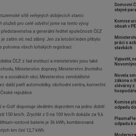
Domovní Č
stejné para
 tuzemské sítě veřejných dobíjecích stanic
Komise urč
 služeb pro celé odvětví jsme na tento vývoj
obsah v PE
 představenstva a generální ředitel společnosti ČEZ
Ministerst
je zatím víc než slibný. Jen za letošní leden přibylo
práci s a
e polovina všech loňských registrací.
stavbách
Vypustit, n
bilita ČEZ z řad institucí a ministerstev jsou také
Novomlýns
chodu, Ministerstvo dopravy, Ministerstvo životního
Novela smě
ce a sociálních věcí, Ministerstvo zemědělství
zákona o I
z další patří automobilky, obchodní centra, komerční
slévárny z
hospodářst
 České republice.
Komise plá
 e-Golf disponuje ideálním dojezdem na jedno dobití
odpadu do
tí 150 km/h. Zrychlit z 0 na 100 km/h dokáže za 9,6
PlasmaFle
lithium-iontové baterie je 36 kWh, kombinovaná
odpadu k vy
etých km činí 12,7 kWh.
Moderniza