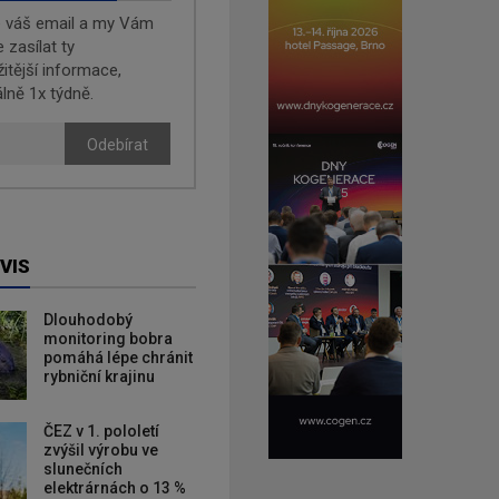
e váš email a my Vám
zasílat ty
žitější informace,
lně 1x týdně.
Odebírat
VIS
Dlouhodobý
monitoring bobra
pomáhá lépe chránit
rybniční krajinu
ČEZ v 1. pololetí
zvýšil výrobu ve
slunečních
elektrárnách o 13 %