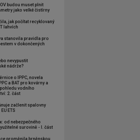
OV budou muset plnit
metry jako velké čistírny
ila, jak počítat recyklovaný
T lahvích
va stanovila pravidla pro
zbestem v dokončených
ebo nevypustit
ké nádrže?
rnice o IPPC, novela
PPC a BAT pro kovárny a
 pohledu vodního
ví: 2. část
nuje začlenit spalovny
 EU ETS
x: od nebezpečného
užitelné surovině - I. část
ce proměnila brněnskou