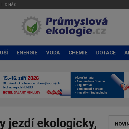
O NÁS
UŠÍ
ENERGIE
VODA
CHEMIE
DOTACE
A
y jezdí ekologicky,
NOVI