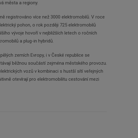
ivá města a regiony.
Odebírat
lně registrováno více než 3000 elektromobilů. V roce
lektrický pohon, o rok později 725 elektromobilů
lšího vývoje hovoří v nejbližších letech o ročních
tromobilů a plug-in hybridů.
pělých zemích Evropy, i v České republice se
ě stávají běžnou součástí zejména městského provozu.
lektrických vozů v kombinaci s hustší sítí veřejných
nitivně otevírají pro elektromobilitu cestování mezi