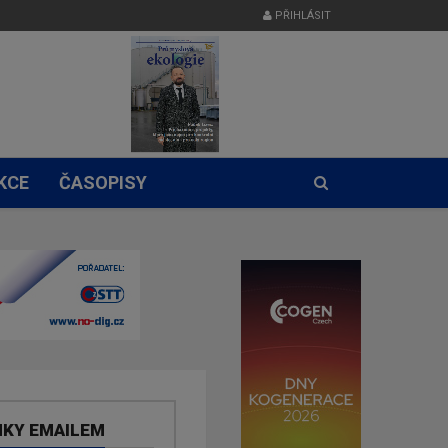
PŘIHLÁSIT
KCE
ČASOPISY
NKY EMAILEM