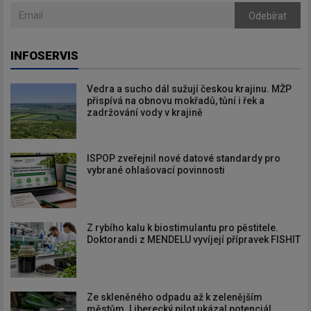
Odebírat
INFOSERVIS
Vedra a sucho dál sužují českou krajinu. MŽP
přispívá na obnovu mokřadů, tůní i řek a
zadržování vody v krajině
ISPOP zveřejnil nové datové standardy pro
vybrané ohlašovací povinnosti
Z rybího kalu k biostimulantu pro pěstitele.
Doktorandi z MENDELU vyvíjejí přípravek FISHIT
Ze skleněného odpadu až k zelenějším
městům. Liberecký pilot ukázal potenciál