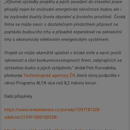
„Výborné výsledky projektu a jejich zavedení do stavební praxe
přispějí nejen ke snižování energetické náročnosti budov, ale i
ke zvyšování kvality života obyvatel a životního prostředí. Česká
firma se může navíc s dostatečným předstihem připravit na
poptávku budoucího trhu a případně expandovat na zahraniční
trhy s ekonomicky efektivním energetickým systémem.
Projekt se může okamžitě uplatnit v široké míře a navíc posílí
výkonnost a růst konkurenceschopnosti firem, zabývajících se
výstavbou budov a jejich vytápěním,“
dodal Petr Konvalinka,
předseda
Technologické agentury ČR
, která vývoj podpořila v
rámci Programu ALFA více než 8,2 miliony korun.
Další příspěvky:
https://www.ceskatelevize.cz/porady/1097181328-
udalosti/219411000100328/...