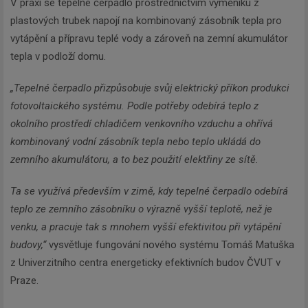
V praxi se tepelné čerpadlo prostřednictvím výměníku z
plastových trubek napojí na kombinovaný zásobník tepla pro
vytápění a přípravu teplé vody a zároveň na zemní akumulátor
tepla v podloží domu.
„Tepelné čerpadlo přizpůsobuje svůj elektrický příkon produkci
fotovoltaického systému. Podle potřeby odebírá teplo z
okolního prostředí chladičem venkovního vzduchu a ohřívá
kombinovaný vodní zásobník tepla nebo teplo ukládá do
zemního akumulátoru, a to bez použití elektřiny ze sítě.
Ta se využívá především v zimě, kdy tepelné čerpadlo odebírá
teplo ze zemního zásobníku o výrazně vyšší teplotě, než je
venku, a pracuje tak s mnohem vyšší efektivitou při vytápění
budovy,“
vysvětluje fungování nového systému Tomáš Matuška
z Univerzitního centra energeticky efektivních budov ČVUT v
Praze.