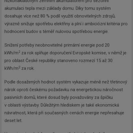
nízkonákladovým zemním akumulátorem pro sezónní
akumulaci tepla mezi základy domu. Díky tomu systém
dosahuje více než 80 % podíl využití obnovitelných zdrojů,
výrazně snižuje spotřebu elektřiny a plní i ambiciózní kritéria pro
hodnocení budov s téměř nulovou spotřebou energie.
Snížení potřeby neobnovitelné primární energie pod 20
2
kWh/m
za rok splňuje doporučení Evropské komise, v němž je
pro oblast České republiky stanoveno rozmezí 15 až 30
2
kWh/m
za rok.
Podle dosažených hodnot systém vykazuje méně než třetinový
nárok oproti českému požadavku na energetickou náročnost
pasivních domů, které dosud byly považovány za špičku
v oblasti výstavby. Důležitým hlediskem je také ekonomická
návratnost, která při současných cenách energie nepřesahuje
deset let.