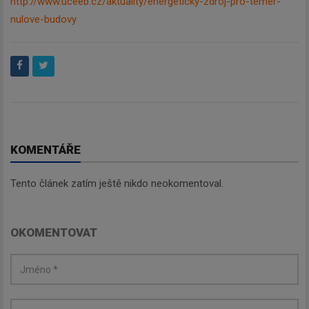
http://www.uceeb.cz/aktuality/energeticky-zdroj-pro-temer-
nulove-budovy
Newsletter
Zadejte váš email a my Vám
budeme zasílat ty nejdůležitější
informace, maximálně 1x týdně.
KOMENTÁŘE
Tento článek zatím ještě nikdo neokomentoval.
Odebírat
OKOMENTOVAT