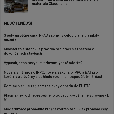
materiálu Glassticine
NEJČTENĚJŠÍ
S jedy na věčné časy. PFAS zaplavily celou planetu a nikdy
nezmizí
Ministerstva stanovila pravidla pro práci s azbestem v
dokončených stavbách
Vypustit, nebo nevypustit Novomlýnské nádrže?
Novela směrnice o IPPC, novela zákona o IPPC a BAT pro
kovárny a slévárny z pohledu vodního hospodářství: 2. část
Komise plánuje začlenit spalovny odpadu do EU ETS
PlasmaFlex: od nebezpečného odpadu k využitelné surovině - I.
část
Modernizace proměnila brněnskou teplárnu. Jak probíhal celý
projekt?