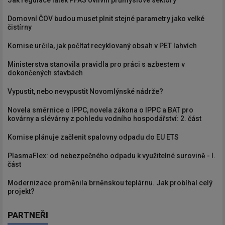
Domovní ČOV budou muset plnit stejné parametry jako velké
čistírny
Komise určila, jak počítat recyklovaný obsah v PET lahvích
Ministerstva stanovila pravidla pro práci s azbestem v
dokončených stavbách
Vypustit, nebo nevypustit Novomlýnské nádrže?
Novela směrnice o IPPC, novela zákona o IPPC a BAT pro
kovárny a slévárny z pohledu vodního hospodářství: 2. část
Komise plánuje začlenit spalovny odpadu do EU ETS
PlasmaFlex: od nebezpečného odpadu k využitelné surovině - I.
část
Modernizace proměnila brněnskou teplárnu. Jak probíhal celý
projekt?
PARTNEŘI