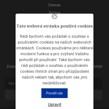
Chemie
Dotace
Akce
Tato webová stránka používá cookies
TAGS
Rádi bychom vás požádali o souhlas s
používáním cookies na našich webových
ODPADNÍ PLASTY
stránkách. Cookies používáme pro některé
moderní funkce a pro zvýšení Vašeho
NEWSLETTER
pohodlí při používání. Také bychom vás
rádi požádali o souhlas s používáním
Zadejte váš email a my Vám budeme zasílat ty nejdůležitější
cookies třetích stran pro přizpůsobení
informace, maximálně 1x týdně.
našich reklam tak, abychom vás jimi
neobtěžovali.
Povolit vše
Odebírat
Upravit