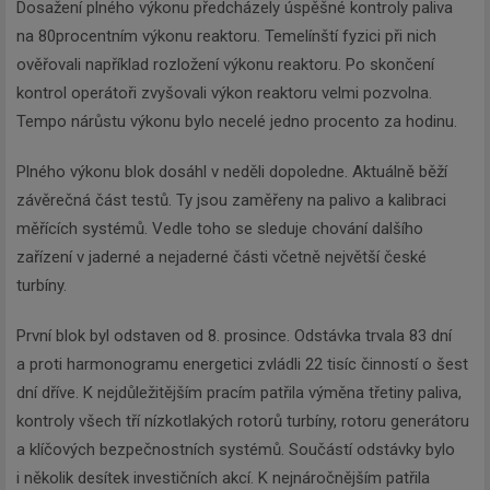
Dosažení plného výkonu předcházely úspěšné kontroly paliva
na 80procentním výkonu reaktoru. Temelínští fyzici při nich
ověřovali například rozložení výkonu reaktoru. Po skončení
kontrol operátoři zvyšovali výkon reaktoru velmi pozvolna.
Tempo nárůstu výkonu bylo necelé jedno procento za hodinu.
Plného výkonu blok dosáhl v neděli dopoledne. Aktuálně běží
závěrečná část testů. Ty jsou zaměřeny na palivo a kalibraci
měřících systémů. Vedle toho se sleduje chování dalšího
zařízení v jaderné a nejaderné části včetně největší české
turbíny.
První blok byl odstaven od 8. prosince. Odstávka trvala 83 dní
a proti harmonogramu energetici zvládli 22 tisíc činností o šest
dní dříve. K nejdůležitějším pracím patřila výměna třetiny paliva,
kontroly všech tří nízkotlakých rotorů turbíny, rotoru generátoru
a klíčových bezpečnostních systémů. Součástí odstávky bylo
i několik desítek investičních akcí. K nejnáročnějším patřila