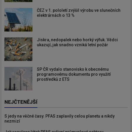
ČEZ v 1. pololetí zvýšil výrobu ve slunečních
elektrárnách o 13 %
Jiskra, nedopalek nebo horký výfuk. Vědci
ukazují, jak snadno vzniká letní požár
SP ČR vydalo stanovisko k obecnému
programovému dokumentu pro využití
prostředků z ETS
NEJČTENĚJŠÍ
S jedy na věčné časy. PFAS zaplavily celou planetu a nikdy
nezmizí
Jak regulace látek PFAS ovlivní průmyslové sektory