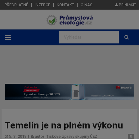
PŘEDPLATNÉ
INZERCE
KONTAKT
O NÁS
PŘIHLÁSIT
Temelín je na plném výkonu
5. 3. 2018
|
autor: Tiskové zprávy skupiny ČEZ
0