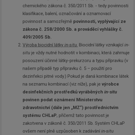
chemického zákona č. 350/2011 Sb. - tedy povinnosti
klasifikace, balení, označování a oznamovací
povinnost a samozřejmě
povinnosti, vyplývající ze
zákona č. 258/2000 Sb. a prováděcí vyhlášky č.
409/2005 Sb.
Výroba biocidní látky
in-situ
.
Biocidní látky vznikající
in-
situ
je vždy nutné hodnotit v kombinaci, která zahrnuje
posouzení účinné látky-prekurzoru a typu přípravku (v
našem případě typ přípravku č. 5 – použití pro
dezinfekci pitné vody.) Pokud je daná kombinace látek
na seznamu kombinací (viz níže), pak je
výrobce
desinfekčních prostředků vyráběných
in-situ
povinen podat oznámení Ministerstvu
zdravotnictví (dále jen „MZ“) prostřednictvím
systému CHLaP
, přičemž tato povinnost je
zakotvena v zákoně č. 350/2011 Sb. Systém CHLaP
ovšem není plně uzpůsoben k zadávání
in-situ