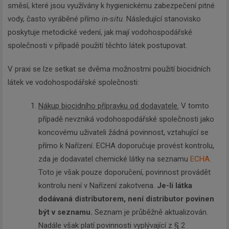
směsí, které jsou využívány k hygienickému zabezpečení pitné
vody, často vyráběné přímo
in-situ
. Následující stanovisko
poskytuje metodické vedení, jak mají vodohospodářské
společnosti v případě použití těchto látek postupovat.
V praxi se lze setkat se dvěma možnostmi použití biocidních
látek ve vodohospodářské společnosti:
Nákup biocidního přípravku od dodavatele.
V tomto
případě nevzniká vodohospodářské společnosti jako
koncovému uživateli žádná povinnost, vztahující se
přímo k Nařízení. ECHA doporučuje provést kontrolu,
zda je dodavatel chemické látky na seznamu
ECHA
.
Toto je však pouze doporučení, povinnost provádět
kontrolu není v Nařízení zakotvena.
Je-li látka
dodávaná distributorem, není distributor povinen
být v seznamu.
Seznam je průběžně aktualizován.
Nadále však platí povinnosti vyplývající z § 2