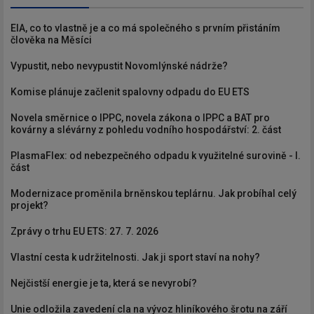
EIA, co to vlastně je a co má společného s prvním přistáním
člověka na Měsíci
Vypustit, nebo nevypustit Novomlýnské nádrže?
Komise plánuje začlenit spalovny odpadu do EU ETS
Novela směrnice o IPPC, novela zákona o IPPC a BAT pro
kovárny a slévárny z pohledu vodního hospodářství: 2. část
PlasmaFlex: od nebezpečného odpadu k využitelné surovině - I.
část
Modernizace proměnila brněnskou teplárnu. Jak probíhal celý
projekt?
Zprávy o trhu EU ETS: 27. 7. 2026
Vlastní cesta k udržitelnosti. Jak ji sport staví na nohy?
Nejčistší energie je ta, která se nevyrobí?
Unie odložila zavedení cla na vývoz hliníkového šrotu na září