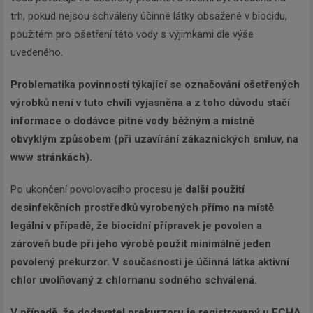
trh, pokud nejsou schváleny účinné látky obsažené v biocidu,
použitém pro ošetření této vody s výjimkami dle výše
uvedeného.
Problematika povinností týkající se označování ošetřených
výrobků není v tuto chvíli vyjasněna a z toho důvodu stačí
informace o dodávce pitné vody běžným a místně
obvyklým způsobem (při uzavírání zákaznických smluv, na
www stránkách).
Po ukončení povolovacího procesu je
další použití
desinfekčních prostředků vyrobených přímo na místě
legální v případě, že biocidní přípravek je povolen a
zároveň bude při jeho výrobě použit minimálně jeden
povolený prekurzor. V současnosti je účinná látka aktivní
chlor uvolňovaný z chlornanu sodného schválená.
V případě, že dodavatel prekurzoru je registrovaný u ECHA