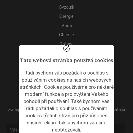
Ovzduší
Energie
Voda
Chemie
Dotace
Akce
Tato webová stránka používá cookies
TAGS
Rádi bychom vás požádali o souhlas s
používáním cookies na našich webových
ODPADNÍ PLASTY
stránkách. Cookies používáme pro některé
moderní funkce a pro zvýšení Vašeho
NEWSLETTER
pohodlí při používání. Také bychom vás
rádi požádali o souhlas s používáním
Zadejte váš email a my Vám budeme zasílat ty nejdůležitější
cookies třetích stran pro přizpůsobení
informace, maximálně 1x týdně.
našich reklam tak, abychom vás jimi
neobtěžovali.