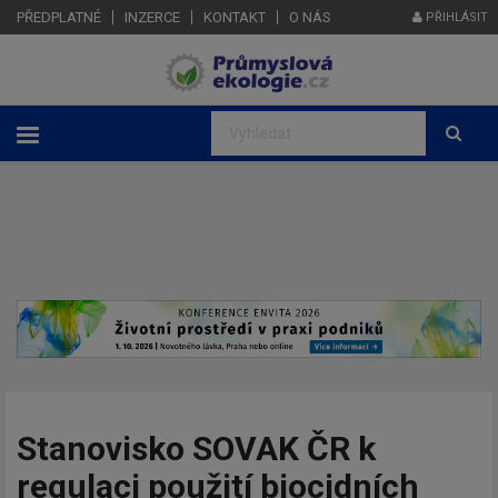
PŘEDPLATNÉ
INZERCE
KONTAKT
O NÁS
PŘIHLÁSIT
Stanovisko SOVAK ČR k
regulaci použití biocidních