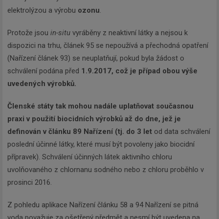
elektrolýzou a výrobu
ozonu
.
Protože jsou
in-situ
vyráběny z neaktivní látky a nejsou k
dispozici na trhu, článek 95 se nepoužívá a přechodná opatření
(Nařízení článek 93) se neuplatňují, pokud byla žádost o
schválení podána před
1.9.2017, což je případ obou výše
uvedených výrobků.
Členské státy tak mohou nadále uplatňovat současnou
praxi v použití biocidních výrobků až do dne, jež je
definován v článku 89 Nařízení (tj. do 3 let
od data schválení
poslední účinné látky, které musí být povoleny jako biocidní
přípravek). Schválení účinných látek aktivního chloru
uvolňovaného z chlornanu sodného nebo z chloru proběhlo v
prosinci 2016.
Z pohledu aplikace Nařízení článku 58 a 94 Nařízení se pitná
voda považuje za ošetřený předmět a nesmí být uvedena na