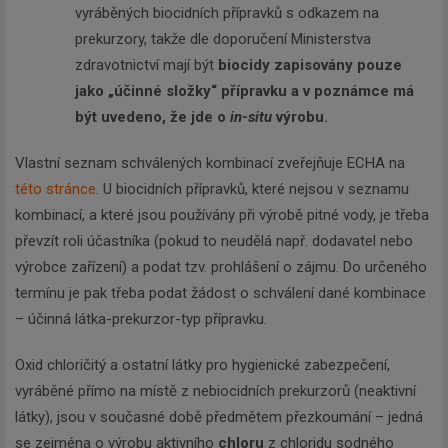
vyráběných biocidních přípravků s odkazem na
prekurzory, takže dle doporučení Ministerstva
zdravotnictví mají být
biocidy zapisovány pouze
jako „účinné složky“ přípravku a v poznámce má
být uvedeno, že jde o
in-situ
výrobu.
Vlastní seznam schválených kombinací zveřejňuje ECHA na
této stránce
. U biocidních přípravků, které nejsou v seznamu
kombinací, a které jsou používány při výrobě pitné vody, je třeba
převzít roli účastníka (pokud to neudělá např. dodavatel nebo
výrobce zařízení) a podat tzv. prohlášení o zájmu. Do určeného
termínu je pak třeba podat žádost o schválení dané kombinace
– účinná látka-prekurzor-typ přípravku.
Oxid chloričitý a ostatní látky pro hygienické zabezpečení,
vyráběné přímo na místě z nebiocidních prekurzorů (neaktivní
látky), jsou v současné době předmětem přezkoumání – jedná
se zejména o výrobu aktivního
chloru
z chloridu sodného