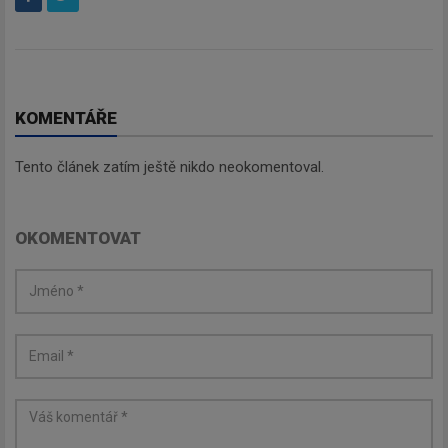
KOMENTÁŘE
Newsletter
Tento článek zatím ještě nikdo neokomentoval.
Zadejte váš email a my Vám
OKOMENTOVAT
budeme zasílat ty nejdůležitější
informace, maximálně 1x týdně.
Odebírat