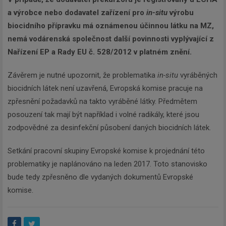
a výrobce nebo dodavatel zařízení pro
in-situ
výrobu
biocidního přípravku má oznámenou účinnou látku na MZ,
nemá vodárenská společnost další povinnosti vyplývající z
Nařízení EP a Rady EU č. 528/2012 v platném znění.
Závěrem je nutné upozornit, že problematika
in-situ
vyráběných
biocidních látek není uzavřená, Evropská komise pracuje na
zpřesnění požadavků na takto vyráběné látky. Předmětem
posouzení tak mají být například i volné radikály, které jsou
zodpovědné za desinfekční působení daných biocidních látek.
Setkání pracovní skupiny Evropské komise k projednání této
problematiky je naplánováno na leden 2017. Toto stanovisko
bude tedy zpřesněno dle vydaných dokumentů Evropské
komise.