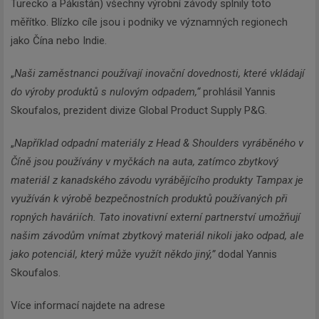
Turecko a Pákistán) všechny výrobní závody splnily toto
měřítko. Blízko cíle jsou i podniky ve významných regionech
jako Čína nebo Indie.
„
Naši zaměstnanci používají inovační dovednosti, které vkládají
do výroby produktů s nulovým odpadem,“
prohlásil Yannis
Skoufalos, prezident divize Global Product Supply P&G.
„
Například odpadní materiály z Head & Shoulders vyráběného v
Číně jsou používány v myčkách na auta, zatímco zbytkový
materiál z kanadského závodu vyrábějícího produkty Tampax je
využíván k výrobě bezpečnostních produktů používaných při
ropných haváriích. Tato inovativní externí partnerství umožňují
našim závodům vnímat zbytkový materiál nikoli jako odpad, ale
jako potenciál, který může využít někdo jiný,”
dodal Yannis
Skoufalos.
Více informací najdete na adrese