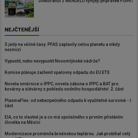
Doktorandi z MENDELU vyvíjejí přípravek FISHIT
NEJČTENĚJŠÍ
S jedy na věčné časy. PFAS zaplavily celou planetu a nikdy
nezmizí
Vypustit, nebo nevypustit Novomlýnské nádrže?
Komise plánuje začlenit spalovny odpadu do EU ETS
Novela směrnice o IPPC, novela zákona o IPPC a BAT pro
kovárny a slévárny z pohledu vodního hospodářství: 2. část
PlasmaFlex: od nebezpečného odpadu k využitelné surovině - I.
část
EIA, co to vlastně je a co má společného s prvním přistáním
člověka na Měsíci
Modernizace proměnila brněnskou teplárnu. Jak probíhal celý