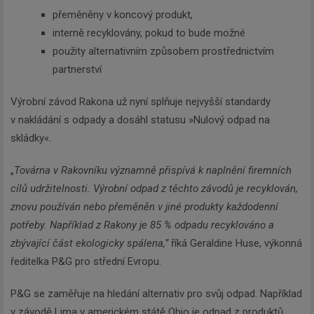
přeměněny v koncový produkt,
interně recyklovány, pokud to bude možné
použity alternativním způsobem prostřednictvím
partnerství
Výrobní závod Rakona už nyní splňuje nejvyšší standardy
v nakládání s odpady a dosáhl statusu »Nulový odpad na
skládky«.
„
Továrna v Rakovníku významně přispívá k naplnění firemních
cílů udržitelnosti. Výrobní odpad z těchto závodů je recyklován,
znovu používán nebo přeměněn v jiné produkty každodenní
potřeby. Například z Rakony je 85 % odpadu recyklováno a
zbývající část ekologicky spálena,”
říká Geraldine Huse, výkonná
ředitelka P&G pro střední Evropu.
P&G se zaměřuje na hledání alternativ pro svůj odpad. Například
v závodě Lima v americkém státě Ohio je odpad z produktů