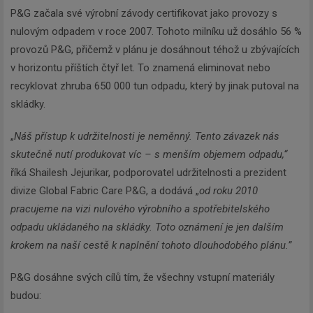
P&G začala své výrobní závody certifikovat jako provozy s
nulovým odpadem v roce 2007. Tohoto milníku už dosáhlo 56 %
provozů P&G, přičemž v plánu je dosáhnout téhož u zbývajících
v horizontu příštích čtyř let. To znamená eliminovat nebo
recyklovat zhruba 650 000 tun odpadu, který by jinak putoval na
skládky.
„
Náš přístup k udržitelnosti je neměnný. Tento závazek nás
skutečně nutí produkovat víc – s menším objemem odpadu,“
říká Shailesh Jejurikar, podporovatel udržitelnosti a prezident
divize Global Fabric Care P&G, a dodává „
od roku 2010
pracujeme na vizi nulového výrobního a spotřebitelského
odpadu ukládaného na skládky. Toto oznámení je jen dalším
krokem na naší cestě k naplnění tohoto dlouhodobého plánu.”
P&G dosáhne svých cílů tím, že všechny vstupní materiály
budou: