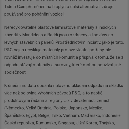
Tide a Gain přeměněn na bioplyn a další alternativní zdroje
používané pro pohánění vozidel.
Nerecyklovatelné plastové laminátové materiály z indických
závodů v Mandideep a Baddi jsou rozdrceny a lisovány do
levných stavebních panelů. Prostřednictvím iniciativ, jako je tato,
P&G nejen recykluje materiály pro své vlastní potřeby, ale
rovněž investuje do místních komunit a přispívá k tomu, že se z
odpadu stávají materiály a suroviny, které mohou používat jiné
společnosti.
K dnešnímu datu dosáhla nulového ukládání odpadu na skládku
více než polovina výrobních závodů P&G, a to napříč
produktovými řadami a regiony. Již v devatenácti zemích
(Německo, Velká Británie, Polsko, Japonsko, Mexiko,
Španělsko, Egypt, Belgie, Irsko, Vietnam, Maďarsko, Indonésie,
Česká republika, Rumunsko, Singapur, Jižní Korea, Thajsko,