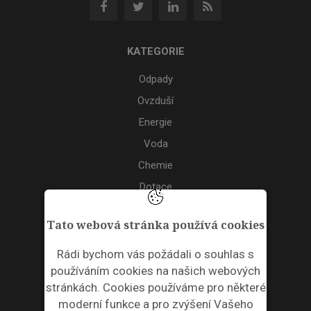
KATEGORIE
Odpady
Ovzduší
Energie
Voda
Chemie
Dotace
Akce
Tato webová stránka používá cookies
TAGS
Rádi bychom vás požádali o souhlas s
používáním cookies na našich webových
ODPADNÍ PLASTY
stránkách. Cookies používáme pro některé
moderní funkce a pro zvýšení Vašeho