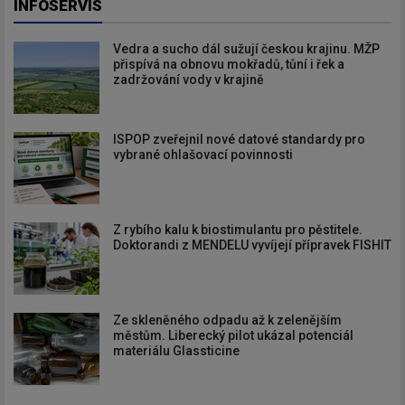
INFOSERVIS
Vedra a sucho dál sužují českou krajinu. MŽP
přispívá na obnovu mokřadů, tůní i řek a
zadržování vody v krajině
ISPOP zveřejnil nové datové standardy pro
vybrané ohlašovací povinnosti
Z rybího kalu k biostimulantu pro pěstitele.
Doktorandi z MENDELU vyvíjejí přípravek FISHIT
Ze skleněného odpadu až k zelenějším
městům. Liberecký pilot ukázal potenciál
materiálu Glassticine