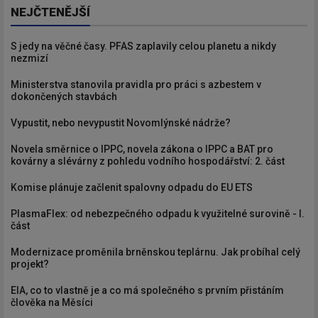
NEJČTENĚJŠÍ
S jedy na věčné časy. PFAS zaplavily celou planetu a nikdy
nezmizí
Ministerstva stanovila pravidla pro práci s azbestem v
dokončených stavbách
Vypustit, nebo nevypustit Novomlýnské nádrže?
Novela směrnice o IPPC, novela zákona o IPPC a BAT pro
kovárny a slévárny z pohledu vodního hospodářství: 2. část
Komise plánuje začlenit spalovny odpadu do EU ETS
PlasmaFlex: od nebezpečného odpadu k využitelné surovině - I.
část
Modernizace proměnila brněnskou teplárnu. Jak probíhal celý
projekt?
EIA, co to vlastně je a co má společného s prvním přistáním
člověka na Měsíci