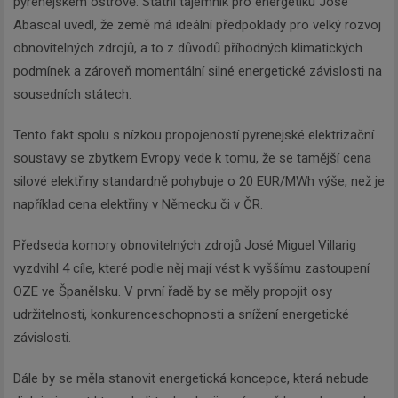
pyrenejském ostrově. Státní tajemník pro energetiku José
Abascal uvedl, že země má ideální předpoklady pro velký rozvoj
obnovitelných zdrojů, a to z důvodů příhodných klimatických
podmínek a zároveň momentální silné energetické závislosti na
sousedních státech.
Tento fakt spolu s nízkou propojeností pyrenejské elektrizační
soustavy se zbytkem Evropy vede k tomu, že se tamější cena
silové elektřiny standardně pohybuje o 20 EUR/MWh výše, než je
například cena elektřiny v Německu či v ČR.
Předseda komory obnovitelných zdrojů José Miguel Villarig
vyzdvihl 4 cíle, které podle něj mají vést k vyššímu zastoupení
OZE ve Španělsku. V první řadě by se měly propojit osy
udržitelnosti, konkurenceschopnosti a snížení energetické
závislosti.
Dále by se měla stanovit energetická koncepce, která nebude