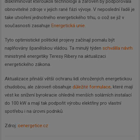
diskriminovat kteroukoli technologii a zároveň by podporovala
obnovitelné zdroje v jejich rané fázi vývoje. V neposlední řadě je
take utvoření jednotného energetického trhu, o což se již v
současnosti zasahuje
Energetická unie
.
Tyto optimistické politické projevy začínají pomalu být
naplňovány španělskou vládou. Ta minulý týden
schválila návrh
ministryně energetiky Teresy Ribery na aktualizaci
energetického zákona.
Aktualizace přináší větší ochranu lidí ohrožených energetickou
chudobou, ale zároveň obsahuje
důležité formulace
, které mají
vést ke snížení byrokracie ohledně menších solárních instalací
do 100 kW a mají tak podpořit výrobu elektřiny pro vlastní
spotřebu i na úrovni podniků.
Zdroj:
oenergetice.cz