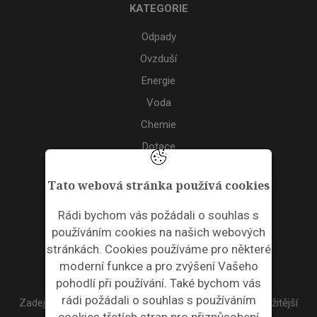
KATEGORIE
Odpady
Ovzduší
Energie
Voda
Chemie
Dotace
Akce
Tato webová stránka používá cookies
TAGS
Rádi bychom vás požádali o souhlas s
používáním cookies na našich webových
ODPADNÍ PLASTY
stránkách. Cookies používáme pro některé
moderní funkce a pro zvýšení Vašeho
NEWSLETTER
pohodlí při používání. Také bychom vás
rádi požádali o souhlas s používáním
Zadejte váš email a my Vám budeme zasílat ty nejdůležitější