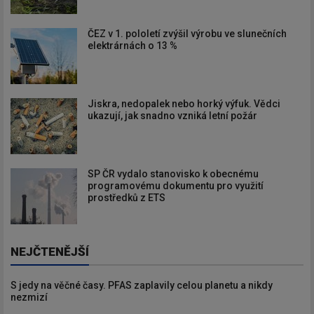
ČEZ v 1. pololetí zvýšil výrobu ve slunečních
elektrárnách o 13 %
Jiskra, nedopalek nebo horký výfuk. Vědci
ukazují, jak snadno vzniká letní požár
SP ČR vydalo stanovisko k obecnému
programovému dokumentu pro využití
prostředků z ETS
NEJČTENĚJŠÍ
S jedy na věčné časy. PFAS zaplavily celou planetu a nikdy
nezmizí