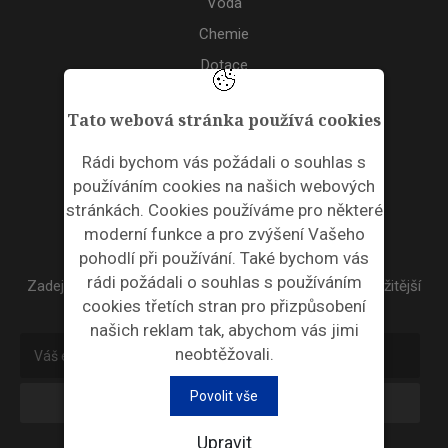
Voda
Chemie
Dotace
Akce
Tato webová stránka používá cookies
TAGS
Rádi bychom vás požádali o souhlas s
používáním cookies na našich webových
ODPADNÍ PLASTY
stránkách. Cookies používáme pro některé
moderní funkce a pro zvýšení Vašeho
NEWSLETTER
pohodlí při používání. Také bychom vás
rádi požádali o souhlas s používáním
Zadejte váš email a my Vám budeme zasílat ty nejdůležitější
cookies třetích stran pro přizpůsobení
informace, maximálně 1x týdně.
našich reklam tak, abychom vás jimi
neobtěžovali.
Povolit vše
Odebírat
Upravit