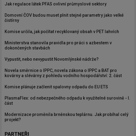
Jak regulace látek PFAS ovlivní průmyslové sektory
Domovní ČOV budou muset plnit stejné parametry jako velké
čistírny
Komise určila, jak počítat recyklovaný obsah v PET lahvích
Ministerstva stanovila pravidla pro práci s azbestem v
dokončených stavbách
Vypustit, nebo nevypustit Novomlýnské nádrže?
Novela směrnice o IPPC, novela zákona o IPPC a BAT pro
kovárny a slévárny z pohledu vodního hospodářství: 2. část
Komise plánuje začlenit spalovny odpadu do EU ETS
PlasmaFlex: od nebezpečného odpadu k využitelné surovině - I.
část
Modernizace proměnila brněnskou teplárnu. Jak probíhal celý
projekt?
PARTNEŘI