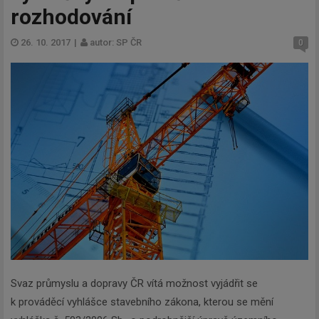
rozhodování
26. 10. 2017
|
autor: SP ČR
0
Svaz průmyslu a dopravy ČR vítá možnost vyjádřit se
k prováděcí vyhlášce stavebního zákona, kterou se mění