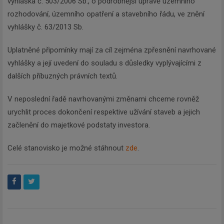
vyhláška č. 503/2006 Sb., o podrobnější úpravě územního
rozhodování, územního opatření a stavebního řádu, ve znění
vyhlášky č. 63/2013 Sb.
Uplatněné připomínky mají za cíl zejména zpřesnění navrhované
vyhlášky a její uvedení do souladu s důsledky vyplývajícími z
dalších příbuzných právních textů.
V neposlední řadě navrhovanými změnami chceme rovněž
urychlit proces dokončení respektive užívání staveb a jejich
začlenění do majetkové podstaty investora.
Celé stanovisko je možné stáhnout
zde
.