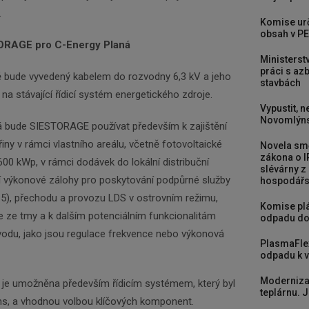
.
Komise urč
obsah v PE
ORAGE pro C-Energy Planá
Ministerst
práci s a
ě bude vyvedený kabelem do rozvodny 6,3 kV a jeho
stavbách
na stávající řídicí systém energetického zdroje.
Vypustit, n
Novomlýns
 bude SIESTORAGE používat především k zajištění
iny v rámci vlastního areálu, včetně fotovoltaické
Novela smě
zákona o I
600 kWp, v rámci dodávek do lokální distribuční
slévárny z
ní výkonové zálohy pro poskytování podpůrné služby
hospodářst
5), přechodu a provozu LDS v ostrovním režimu,
Komise plá
e ze tmy a k dalším potenciálním funkcionalitám
odpadu do
ávodu, jako jsou regulace frekvence nebo výkonová
PlasmaFle
odpadu k vy
Moderniza
u je umožněna především řídicím systémem, který byl
teplárnu. J
ns, a vhodnou volbou klíčových komponent.