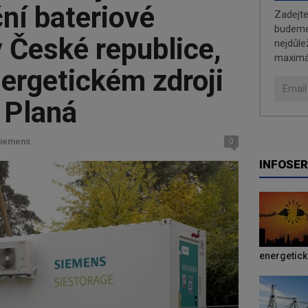
ní bateriové
Zadejt
budeme 
v České republice,
nejdůle
maximá
ergetickém zdroji
 Planá
Siemens
0
INFOSER
energetic