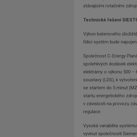
stávajícími rotačními zdroji
Technické řešení SIEST
Výkon bateriového úložišt
řídicí systém bude napojen 
Společnost C-Energy Planá
spolehlivých dodávek elektř
elektrárny o výkonu 500 – 
soustavy (LDS), k vytvoře
se startem do 5 minut (MZ
startu energetického zdroj
v závislosti na provozu z
regulace.
Vysoká variabilita systém
vyvinut společností Sieme