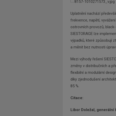
Uplatnění nachází předevš
frekvence, napětí, vyvážen
ostrovních provozů, black-
SIESTORAGE lze implement
výpadků, které způsobují z
a měnit bez nutnosti úpra
Mezi výhody řešení SIESTOR
změny v distribučních a pře
flexibilní a modulární desi
díky zjednodušení architek
85 %.
Citace:
Libor Doležal, generální 