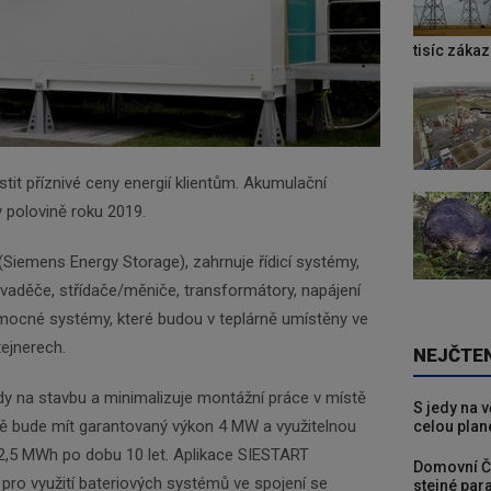
tisíc záka
stit příznivé ceny energií klientům. Akumulační
polovině roku 2019.
iemens Energy Storage), zahrnuje řídicí systémy,
ozvaděče, střídače/měniče, transformátory, napájení
omocné systémy, které budou v teplárně umístěny ve
ejnerech.
NEJČTE
dy na stavbu a minimalizuje montážní práce v místě
S jedy na 
ště bude mít garantovaný výkon 4 MW a využitelnou
celou plan
 2,5 MWh po dobu 10 let. Aplikace SIESTART
Domovní Č
 pro využití bateriových systémů ve spojení se
stejné para