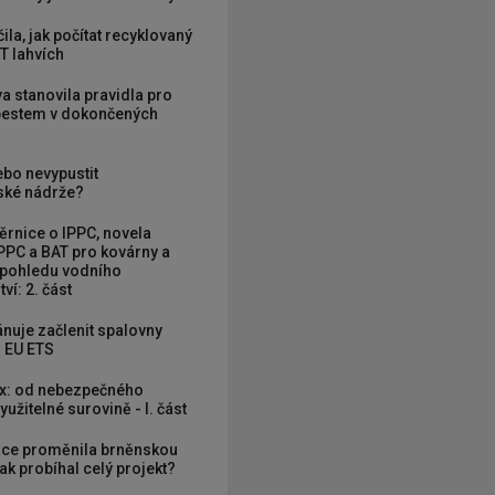
ila, jak počítat recyklovaný
T lahvích
va stanovila pravidla pro
zbestem v dokončených
ebo nevypustit
ké nádrže?
rnice o IPPC, novela
PPC a BAT pro kovárny a
 pohledu vodního
ví: 2. část
nuje začlenit spalovny
 EU ETS
x: od nebezpečného
užitelné surovině - I. část
ce proměnila brněnskou
ak probíhal celý projekt?