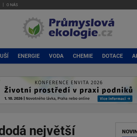
O NÁS
UŠÍ
ENERGIE
VODA
CHEMIE
DOTACE
A
dodá největší
NOVI