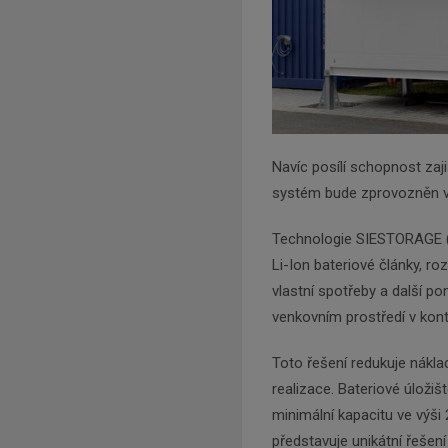
Navíc posílí schopnost zaji
systém bude zprovozněn v 
Technologie SIESTORAGE (S
Li-Ion bateriové články, r
vlastní spotřeby a další p
venkovním prostředí v kont
Toto řešení redukuje nákla
realizace. Bateriové úloži
minimální kapacitu ve výši
představuje unikátní řešení