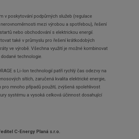
ím v poskytování podpůrných služeb (regulace
í nerovnoměrnosti mezi výrobou a spotřebou), řešení
startů nebo obchodování s elektrickou energií.
ovat také v průmyslu pro řešení krátkodobých
tráty ve výrobě. Všechna využití je možné kombinovat
v dodané technologie.
AGE s Li-Ion technologií patří rychlý čas odezvy na
nosových sítích, zaručená kvalita elektrické energie,
gn pro mnoho případů použití, zvýšená spolehlivost
tury systému a vysoká celková účinnost dosahující
ředitel C-Energy Planá s.r.o.