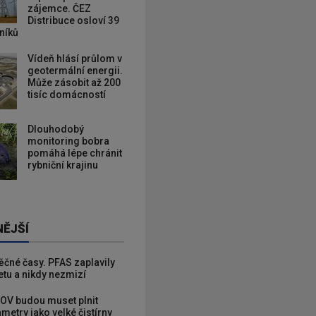
zájemce. ČEZ
Distribuce osloví 39
zníků
Vídeň hlásí průlom v
geotermální energii.
Může zásobit až 200
tisíc domácností
Dlouhodobý
monitoring bobra
pomáhá lépe chránit
rybniční krajinu
NĚJŠÍ
věčné časy. PFAS zaplavily
etu a nikdy nezmizí
OV budou muset plnit
metry jako velké čistírny