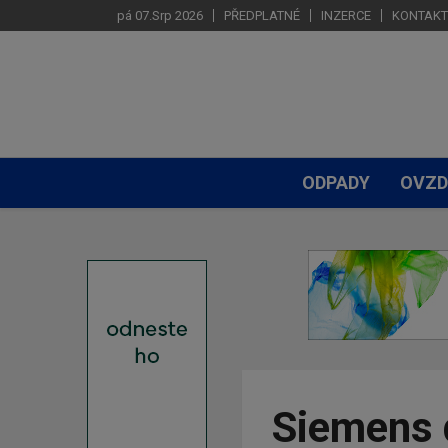
pá 07.Srp 2026
PŘEDPLATNÉ
INZERCE
KONTAKT
ODPADY
OVZD
Siemens 