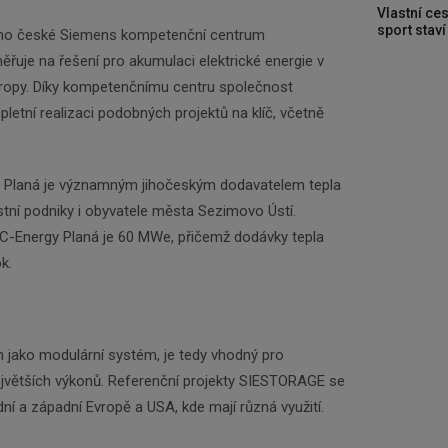
Vlastní ces
sport stav
áno české Siemens kompetenční centrum
uje na řešení pro akumulaci elektrické energie v
Evropy. Díky kompetenčnímu centru společnost
tní realizaci podobných projektů na klíč, včetně
y Planá je významným jihočeským dodavatelem tepla
ístní podniky i obyvatele města Sezimovo Ústí.
 C-Energy Planá je 60 MWe, přičemž dodávky tepla
k.
jako modulární systém, je tedy vhodný pro
největších výkonů. Referenční projekty SIESTORAGE se
ní a západní Evropě a USA, kde mají různá využití.