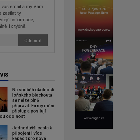
e váš email a my Vám
zasílat ty
žitější informace,
lně 1x týdně.
Odebírat
VIS
Na souběh okolností
loňského blackoutu
se nelze plně
připravit. Firmy mění
přístup a posilují
kou odolnost
Jednodušší cesta k
připojení i více
kapacit pro nové