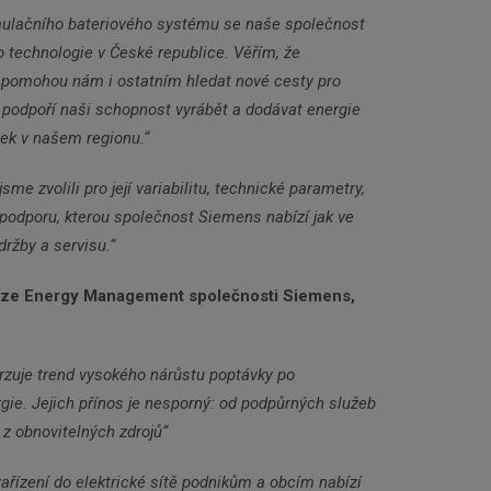
mulačního bateriového systému se naše společnost
o technologie v České republice. Věřím, že
, pomohou nám i ostatním hledat nové cesty pro
 podpoří naši schopnost vyrábět a dodávat energie
ek v našem regionu.“
e zvolili pro její variabilitu, technické parametry,
podporu, kterou společnost Siemens nabízí jak ve
údržby a servisu.“
vize Energy Management společnosti Siemens,
zuje trend vysokého nárůstu poptávky po
rgie. Jejich přínos je nesporný: od podpůrných služeb
e z obnovitelných zdrojů“
řízení do elektrické sítě podnikům a obcím nabízí