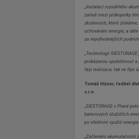
„
Instalací rozsáhlého aku
zařadí mezi průkopníky tét
zkušenosti, které získáme
uchovávání energie, a dále
za nejvýhodnějších podmín
„
Technologii SIESTORAGE jsm
prokázanou spolehlivost a 
fázi realizace, tak ve fázi 
Tomáš Hüner, ředitel di
s.r.o.
„
SIESTORAGE v Plané potvr
bateriových úložištích ene
po efektivní využití energi
„
Začlenění akumulačních za