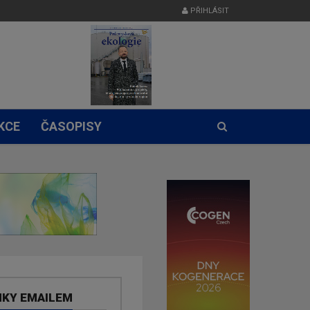
PŘIHLÁSIT
KCE
ČASOPISY
NKY EMAILEM