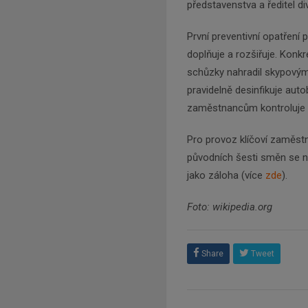
představenstva a ředitel d
První preventivní opatření
doplňuje a rozšiřuje. Konkr
schůzky nahradil skypovými
pravidelně desinfikuje a
zaměstnancům kontroluje u
Pro provoz klíčoví zaměst
původních šesti směn se n
jako záloha (více
zde
).
Foto: wikipedia.org
Share
Tweet