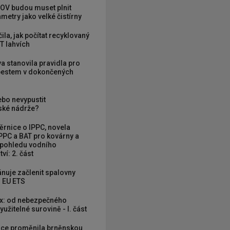
OV budou muset plnit
metry jako velké čistírny
ila, jak počítat recyklovaný
T lahvích
va stanovila pravidla pro
zbestem v dokončených
ebo nevypustit
ké nádrže?
rnice o IPPC, novela
PPC a BAT pro kovárny a
 pohledu vodního
ví: 2. část
nuje začlenit spalovny
 EU ETS
x: od nebezpečného
užitelné surovině - I. část
ce proměnila brněnskou