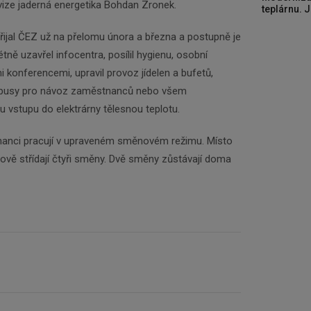
ivize jaderná energetika Bohdan Zronek.
teplárnu. J
 přijal ČEZ už na přelomu února a března a postupně je
étně uzavřel infocentra, posílil hygienu, osobní
 konferencemi, upravil provoz jídelen a bufetů,
utobusy pro návoz zaměstnanců nebo všem
 vstupu do elektrárny tělesnou teplotu.
nanci pracují v upraveném směnovém režimu. Místo
ově střídají čtyři směny. Dvě směny zůstávají doma