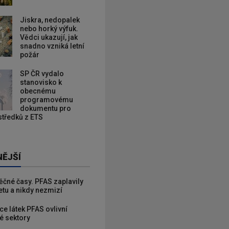
Jiskra, nedopalek
nebo horký výfuk.
Vědci ukazují, jak
snadno vzniká letní
požár
SP ČR vydalo
stanovisko k
obecnému
programovému
dokumentu pro
ostředků z ETS
NĚJŠÍ
věčné časy. PFAS zaplavily
etu a nikdy nezmizí
ce látek PFAS ovlivní
é sektory