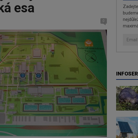
ká esa
Zadejt
budeme 
nejdůle
0
maximá
INFOSER