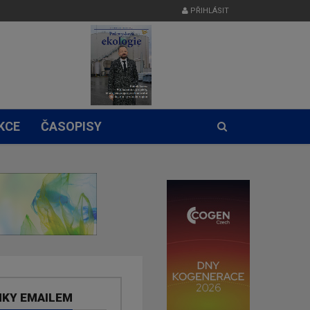
PŘIHLÁSIT
KCE
ČASOPISY
NKY EMAILEM