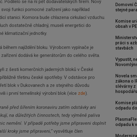
c. Podílelo se na ní pět dodavatelských firem. Nový
Domovní Č
 svoji funkci pomocné zařízení jako například
stejné para
cí stanici. Komora bude chlazena cirkulací vzduchu.
Komise urč
duch dostatečně chladný, museli energetici do
obsah v PE
é klimatizační jednotky.
Ministerst
práci s a
á během najíždění bloku. Výrobcem vypínače je
stavbách
á zařízení dodává ke generátorům do celého světa.
Vypustit, n
Novomlýns
yři z šesti komerčních jaderných bloků v České
Novela smě
přibližně třetinu české spotřeby. V odstávce pro
zákona o I
třetí blok v Dukovanech a ze stejného důvodu
slévárny z
hospodářst
ili i první temelínský výrobní blok (více
zde
).
Komise plá
hraně před šířením koronaviru zatím odstávky ani
odpadu do
ují, na důležitých činnostech, tedy výměně paliva
PlasmaFle
 nic nemění. V případě potřeby jsme připraveni doplnit
odpadu k vy
alší kroky jsme připraveni,“
vysvětluje člen
Moderniza