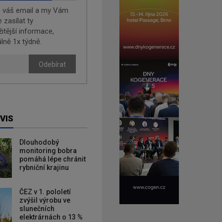
e váš email a my Vám
zasílat ty
žitější informace,
lně 1x týdně.
Odebírat
VIS
Dlouhodobý
monitoring bobra
pomáhá lépe chránit
rybniční krajinu
ČEZ v 1. pololetí
zvýšil výrobu ve
slunečních
elektrárnách o 13 %