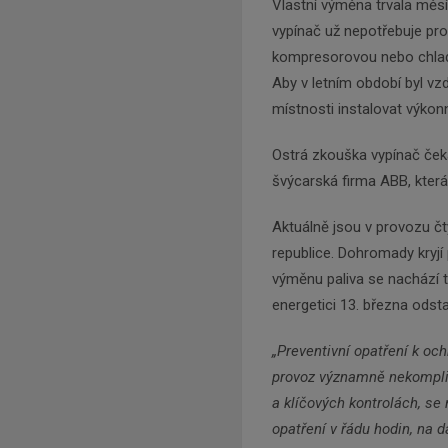
Vlastní výměna trvala měsí
vypínač už nepotřebuje pro
kompresorovou nebo chladi
Aby v letním období byl vz
místnosti instalovat výkonn
Ostrá zkouška vypínač ček
švýcarská firma ABB, kter
Aktuálně jsou v provozu čt
republice. Dohromady kryjí 
výměnu paliva se nachází 
energetici 13. března odstav
„Preventivní opatření k oc
provoz významně nekomplik
a klíčových kontrolách, se
opatření v řádu hodin, na d