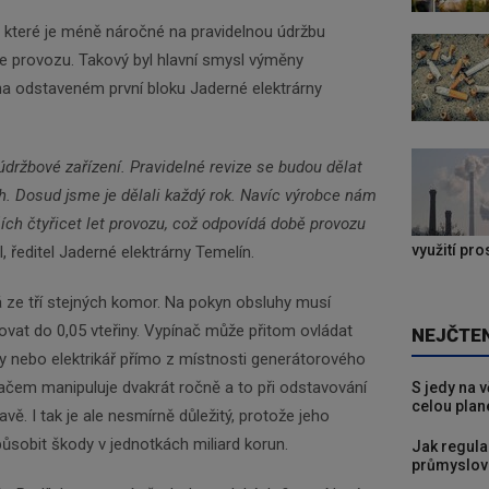
, které je méně náročné na pravidelnou údržbu
ce provozu. Takový byl hlavní smysl výměny
a odstaveném první bloku Jaderné elektrárny
údržbové zařízení. Pravidelné revize se budou dělat
ch. Dosud jsme je dělali každý rok. Navíc výrobce nám
ších čtyřicet let provozu, což odpovídá době provozu
využití pr
 ředitel Jaderné elektrárny Temelín.
 ze tří stejných komor. Na pokyn obsluhy musí
vat do 0,05 vteřiny. Vypínač může přitom ovládat
NEJČTE
y nebo elektrikář přímo z místnosti generátorového
ačem manipuluje dvakrát ročně a to při odstavování
S jedy na 
celou plan
avě. I tak je ale nesmírně důležitý, protože jeho
sobit škody v jednotkách miliard korun.
Jak regula
průmyslov