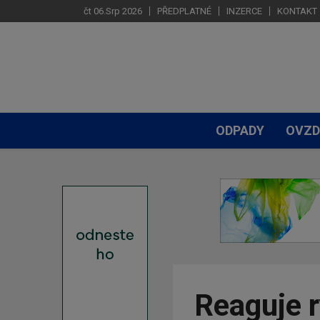
čt 06.Srp 2026
PŘEDPLATNÉ
INZERCE
KONTAKT
ODPADY
OVZD
Reaguje r