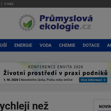
O NÁS
UŠÍ
ENERGIE
VODA
CHEMIE
DOTACE
A
ychleji než
NOVI