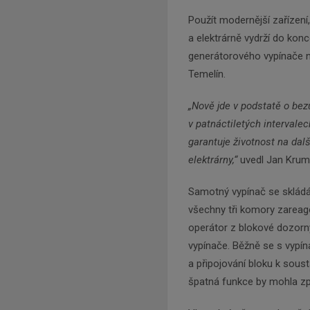
Použít modernější zařízení
a elektrárně vydrží do kon
generátorového vypínače n
Temelín.
„Nově jde v podstatě o bez
v patnáctiletých intervale
garantuje životnost na dal
elektrárny,“
uvedl Jan Kruml,
Samotný vypínač se skládá
všechny tři komory zareago
operátor z blokové dozorn
vypínače. Běžně se s vypín
a připojování bloku k soust
špatná funkce by mohla způ