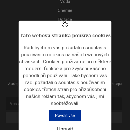
Voda
Chemie
Dotace
Akce
Tato webová stránka používá cookies
TAGS
Rádi bychom vás požádali o souhlas s
používáním cookies na našich webových
ODPADNÍ PLASTY
stránkách. Cookies používáme pro některé
moderní funkce a pro zvýšení Vašeho
NEWSLETTER
pohodlí při používání. Také bychom vás
rádi požádali o souhlas s používáním
Zadejte váš email a my Vám budeme zasílat ty nejdůležitější
cookies třetích stran pro přizpůsobení
informace, maximálně 1x týdně.
našich reklam tak, abychom vás jimi
neobtěžovali.
Povolit vše
Odebírat
Upravit