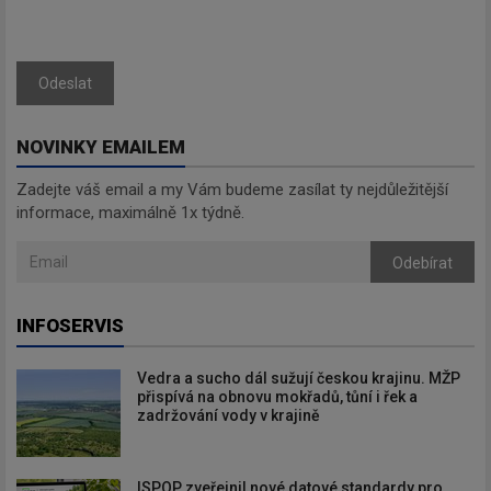
Odeslat
NOVINKY EMAILEM
Zadejte váš email a my Vám budeme zasílat ty nejdůležitější
informace, maximálně 1x týdně.
Odebírat
INFOSERVIS
Vedra a sucho dál sužují českou krajinu. MŽP
přispívá na obnovu mokřadů, tůní i řek a
zadržování vody v krajině
ISPOP zveřejnil nové datové standardy pro