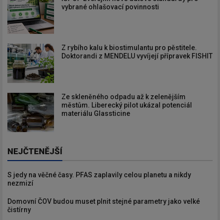
vybrané ohlašovací povinnosti
Z rybího kalu k biostimulantu pro pěstitele.
Doktorandi z MENDELU vyvíjejí přípravek FISHIT
Ze skleněného odpadu až k zelenějším
městům. Liberecký pilot ukázal potenciál
materiálu Glassticine
NEJČTENĚJŠÍ
S jedy na věčné časy. PFAS zaplavily celou planetu a nikdy
nezmizí
Domovní ČOV budou muset plnit stejné parametry jako velké
čistírny