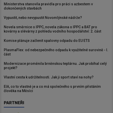
Ministerstva stanovila pravidla pro práci s azbestem v
dokončených stavbách
Vypustit, nebo nevypustit Novomlýnské nádrže?
Novela směrnice o IPPC, novela zákona o IPPC a BAT pro
kovárny a slévárny z pohledu vodního hospodářství: 2. část
Komise plánuje začlenit spalovny odpadu do EU ETS
PlasmaFlex: od nebezpečného odpadu k využitelné surovině - I.
část
Modernizace proměnila brněnskou teplárnu. Jak probíhal celý
projekt?
Vlastní cesta k udržitelnosti. Jak ji sport staví na nohy?
EIA, co to vlastně je a co má společného s prvním přistáním
člověka na Měsíci
PARTNEŘI