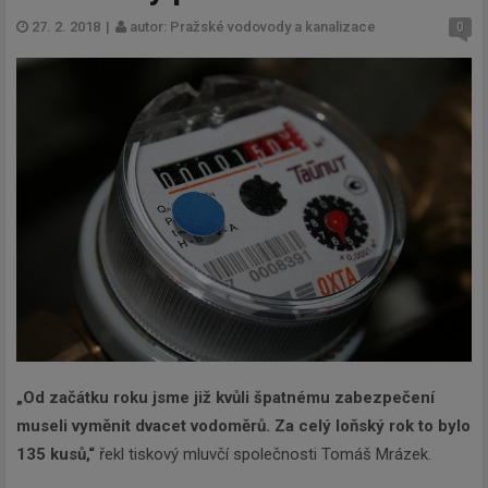
27. 2. 2018
|
autor: Pražské vodovody a kanalizace
0
„Od začátku roku jsme již kvůli špatnému zabezpečení
museli vyměnit dvacet vodoměrů. Za celý loňský rok to bylo
135 kusů,“
řekl tiskový mluvčí společnosti Tomáš Mrázek.