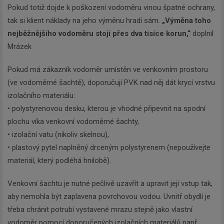
Pokud totiž dojde k poškození vodoměru vinou špatné ochrany,
tak si klient náklady na jeho výměnu hradí sám.
„Výměna toho
nejběžnějšího vodoměru stojí přes dva tisíce korun,“
doplnil
Mrázek
Pokud má zákazník vodoměr umístěn ve venkovním prostoru
(ve vodoměrné šachtě), doporučují PVK nad něj dát krycí vrstvu
izolačního materiálu:
• polystyrenovou desku, kterou je vhodné připevnit na spodní
plochu víka venkovní vodoměrné šachty,
• izolační vatu (nikoliv skelnou),
• plastový pytel naplněný drceným polystyrenem (nepoužívejte
materiál, který podléhá hnilobě).
Venkovní šachtu je nutné pečlivě uzavřít a upravit její vstup tak,
aby nemohla být zaplavena povrchovou vodou. Uvnitř obydlí je
třeba chránit potrubí vystavené mrazu stejně jako vlastní
vodoměr pomocí doporučených izolačních materiálů např.