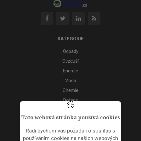
KATEGORIE
Odpady
Ovzduší
Energie
Voda
Chemie
Dotace
Akce
Tato webová stránka používá cookies
TAGS
Rádi bychom vás požádali o souhlas s
používáním cookies na našich webových
ODPADNÍ PLASTY