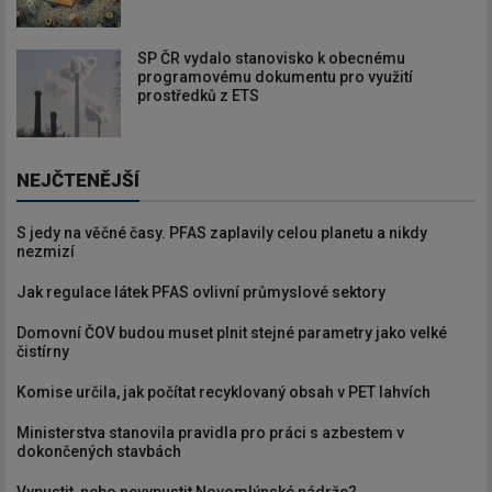
SP ČR vydalo stanovisko k obecnému
programovému dokumentu pro využití
prostředků z ETS
NEJČTENĚJŠÍ
S jedy na věčné časy. PFAS zaplavily celou planetu a nikdy
nezmizí
Jak regulace látek PFAS ovlivní průmyslové sektory
Domovní ČOV budou muset plnit stejné parametry jako velké
čistírny
Komise určila, jak počítat recyklovaný obsah v PET lahvích
Ministerstva stanovila pravidla pro práci s azbestem v
dokončených stavbách
Vypustit, nebo nevypustit Novomlýnské nádrže?