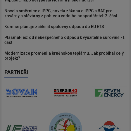
Novela směrnice o IPPC, novela zákona o IPPC a BAT pro
kovárny a slévárny z pohledu vodního hospodářství: 2. část
Komise plánuje začlenit spalovny odpadu do EU ETS
PlasmaFlex: od nebezpečného odpadu k využitelné surovině - I.
část
Modernizace proměnila brněnskou teplárnu. Jak probíhal celý
projekt?
PARTNEŘI