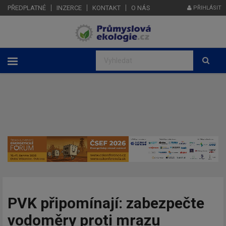
PŘEDPLATNÉ
INZERCE
KONTAKT
O NÁS
PŘIHLÁSIT
PVK připomínají: zabezpečte
vodoměry proti mrazu