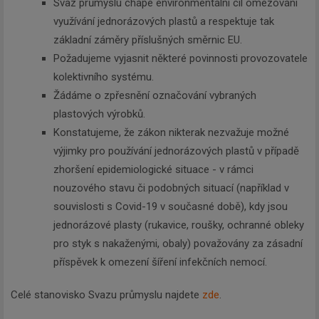
Svaz průmyslu chápe environmentální cíl omezování
využívání jednorázových plastů a respektuje tak
základní záměry příslušných směrnic EU.
Požadujeme vyjasnit některé povinnosti provozovatele
kolektivního systému.
Žádáme o zpřesnění označování vybraných
plastových výrobků.
Konstatujeme, že zákon nikterak nezvažuje možné
výjimky pro používání jednorázových plastů v případě
zhoršení epidemiologické situace - v rámci
nouzového stavu či podobných situací (například v
souvislosti s Covid-19 v současné době), kdy jsou
jednorázové plasty (rukavice, roušky, ochranné obleky
pro styk s nakaženými, obaly) považovány za zásadní
příspěvek k omezení šíření infekčních nemocí.
Celé stanovisko Svazu průmyslu najdete
zde
.