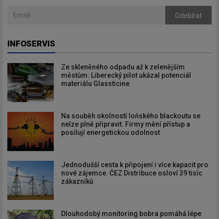
Odebírat
INFOSERVIS
Ze skleněného odpadu až k zelenějším
městům. Liberecký pilot ukázal potenciál
materiálu Glassticine
Na souběh okolností loňského blackoutu se
nelze plně připravit. Firmy mění přístup a
posilují energetickou odolnost
Jednodušší cesta k připojení i více kapacit pro
nové zájemce. ČEZ Distribuce osloví 39 tisíc
zákazníků
Dlouhodobý monitoring bobra pomáhá lépe