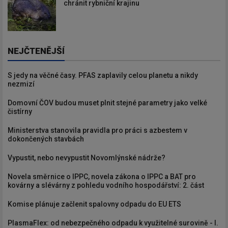
chránit rybniční krajinu
NEJČTENĚJŠÍ
S jedy na věčné časy. PFAS zaplavily celou planetu a nikdy
nezmizí
Domovní ČOV budou muset plnit stejné parametry jako velké
čistírny
Ministerstva stanovila pravidla pro práci s azbestem v
dokončených stavbách
Vypustit, nebo nevypustit Novomlýnské nádrže?
Novela směrnice o IPPC, novela zákona o IPPC a BAT pro
kovárny a slévárny z pohledu vodního hospodářství: 2. část
Komise plánuje začlenit spalovny odpadu do EU ETS
PlasmaFlex: od nebezpečného odpadu k využitelné surovině - I.