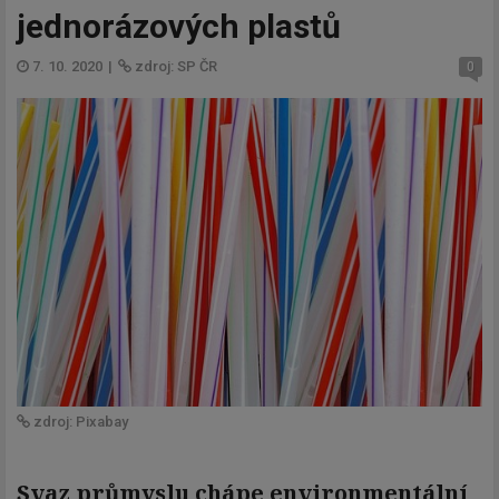
jednorázových plastů
7. 10. 2020
|
zdroj: SP ČR
0
zdroj: Pixabay
Svaz průmyslu chápe environmentální