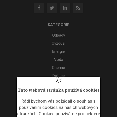
KATEGORIE
Odpady
Ovzduší
Energie
Voda
Chemie
Dotace
Akce
Tato webová stránka používá cookies
TAGS
Rádi bychom vás požádali o souhlas s
používáním cookies na našich webových
ODPADNÍ PLASTY
stránkách. Cookies používáme pro některé