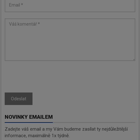
Zadejte váš email a my Vám
budeme zasílat ty nejdůležitější
informace, maximálně 1x týdně.
Odebírat
Odeslat
NOVINKY EMAILEM
Zadejte váš email a my Vám budeme zasílat ty nejdůležitější
informace, maximálně 1x týdně.