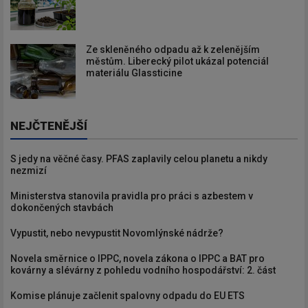
Ze skleněného odpadu až k zelenějším
městům. Liberecký pilot ukázal potenciál
materiálu Glassticine
NEJČTENĚJŠÍ
S jedy na věčné časy. PFAS zaplavily celou planetu a nikdy
nezmizí
Ministerstva stanovila pravidla pro práci s azbestem v
dokončených stavbách
Vypustit, nebo nevypustit Novomlýnské nádrže?
Novela směrnice o IPPC, novela zákona o IPPC a BAT pro
kovárny a slévárny z pohledu vodního hospodářství: 2. část
Komise plánuje začlenit spalovny odpadu do EU ETS