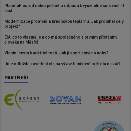
PlasmaFlex: od nebezpečného odpadu k využitelné surovině - I.
část
Modernizace proměnila brněnskou teplárnu. Jak probíhal celý
projekt?
EIA, co to vlastně je a co má společného s prvním přistáním
člověka na Měsíci
Vlastní cesta k udržitelnosti. Jak ji sport staví na nohy?
Unie odložila zavedení cla na vývoz hliníkového šrotu na září
PARTNEŘI