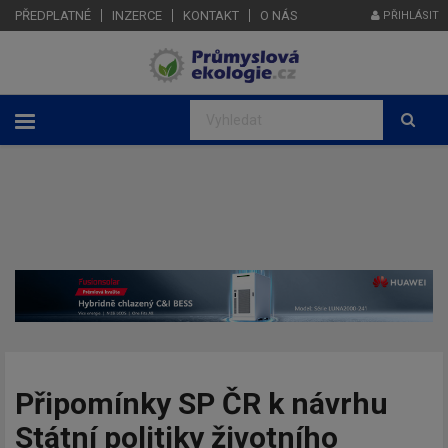
PŘEDPLATNÉ
INZERCE
KONTAKT
O NÁS
PŘIHLÁSIT
Připomínky SP ČR k návrhu
Státní politiky životního