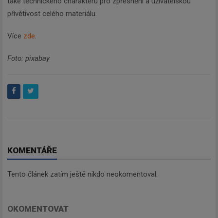
také technického charakteru pro zpřesnění a uživatelskou
přívětivost celého materiálu.
Více
zde
.
Foto: pixabay
KOMENTÁŘE
Tento článek zatím ještě nikdo neokomentoval.
OKOMENTOVAT