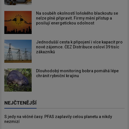
Na souběh okolností loňského blackoutu se
nelze plně připravit. Firmy mění přístup a
posilují energetickou odolnost
Jednodušší cesta k připojení i více kapacit pro
nové zájemce. ČEZ Distribuce osloví 39 tisíc
zákazníků
Dlouhodobý monitoring bobra pomáhá lépe
chránit rybniční krajinu
NEJČTENĚJŠÍ
S jedy na věčné časy. PFAS zaplavily celou planetu a nikdy
nezmizí