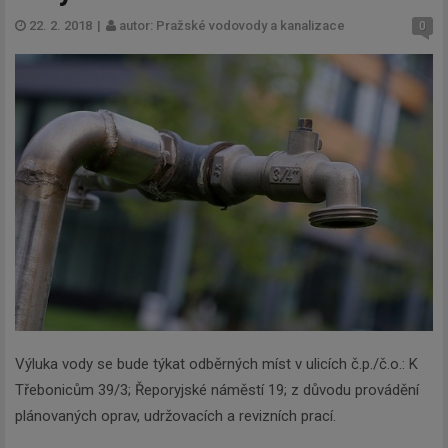
22. 2. 2018
|
autor: Pražské vodovody a kanalizace
0
Výluka vody se bude týkat odběrných míst v ulicích č.p./č.o.: K
Třebonicům 39/3; Řeporyjské náměstí 19; z důvodu provádění
plánovaných oprav, udržovacích a revizních prací.