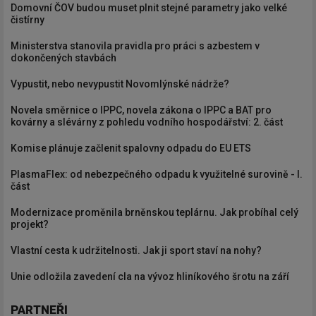
Domovní ČOV budou muset plnit stejné parametry jako velké
čistírny
Ministerstva stanovila pravidla pro práci s azbestem v
dokončených stavbách
Vypustit, nebo nevypustit Novomlýnské nádrže?
Novela směrnice o IPPC, novela zákona o IPPC a BAT pro
kovárny a slévárny z pohledu vodního hospodářství: 2. část
Komise plánuje začlenit spalovny odpadu do EU ETS
PlasmaFlex: od nebezpečného odpadu k využitelné surovině - I.
část
Modernizace proměnila brněnskou teplárnu. Jak probíhal celý
projekt?
Vlastní cesta k udržitelnosti. Jak ji sport staví na nohy?
Unie odložila zavedení cla na vývoz hliníkového šrotu na září
PARTNEŘI