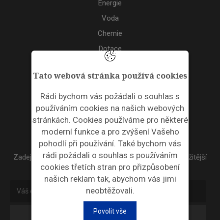
Energie
Voda
Chemie
Dotace
Akce
Tato webová stránka používá cookies
TAGS
Rádi bychom vás požádali o souhlas s
používáním cookies na našich webových
ODPADNÍ PLASTY
stránkách. Cookies používáme pro některé
moderní funkce a pro zvýšení Vašeho
NEWSLETTER
pohodlí při používání. Také bychom vás
rádi požádali o souhlas s používáním
Zadejte váš email a my Vám budeme zasílat ty nejdůležitější
cookies třetích stran pro přizpůsobení
informace, maximálně 1x týdně.
našich reklam tak, abychom vás jimi
neobtěžovali.
Povolit vše
Odebírat