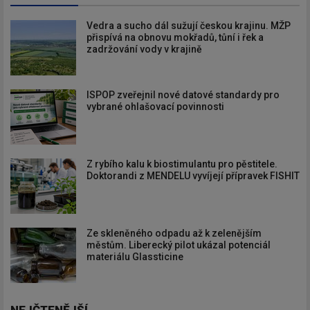
Vedra a sucho dál sužují českou krajinu. MŽP
přispívá na obnovu mokřadů, tůní i řek a
zadržování vody v krajině
ISPOP zveřejnil nové datové standardy pro
vybrané ohlašovací povinnosti
Z rybího kalu k biostimulantu pro pěstitele.
Doktorandi z MENDELU vyvíjejí přípravek FISHIT
Ze skleněného odpadu až k zelenějším
městům. Liberecký pilot ukázal potenciál
materiálu Glassticine
NEJČTENĚJŠÍ