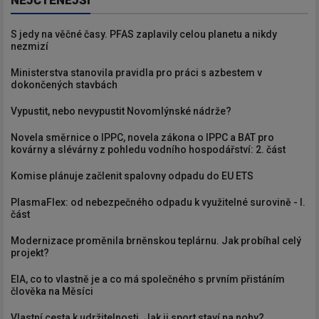
S jedy na věčné časy. PFAS zaplavily celou planetu a nikdy
nezmizí
Ministerstva stanovila pravidla pro práci s azbestem v
dokončených stavbách
Vypustit, nebo nevypustit Novomlýnské nádrže?
Novela směrnice o IPPC, novela zákona o IPPC a BAT pro
kovárny a slévárny z pohledu vodního hospodářství: 2. část
Komise plánuje začlenit spalovny odpadu do EU ETS
PlasmaFlex: od nebezpečného odpadu k využitelné surovině - I.
část
Modernizace proměnila brněnskou teplárnu. Jak probíhal celý
projekt?
EIA, co to vlastně je a co má společného s prvním přistáním
člověka na Měsíci
Vlastní cesta k udržitelnosti. Jak ji sport staví na nohy?