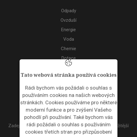
Odpady
Ovzduší
Energie
Voda
Chemie
Dotace
Akce
Tato webová stránka používá cookies
TAGS
Rádi bychom vás požádali o souhlas s
používáním cookies na našich webových
ODPADNÍ PLASTY
stránkách. Cookies používáme pro některé
moderní funkce a pro zvýšení Vašeho
NEWSLETTER
pohodlí při používání. Také bychom vás
rádi požádali o souhlas s používáním
Zadejte váš email a my Vám budeme zasílat ty nejdůležitější
cookies třetích stran pro přizpůsobení
informace, maximálně 1x týdně.