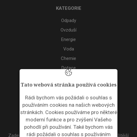
KATEGORIE
Odpady
Ovzduší
Energie
Voda
Chemie
Dotace
Akce
Tato webová stránka používá cookies
TAGS
Rádi bychom vás požádali o souhlas s
používáním cookies na našich webových
ODPADNÍ PLASTY
stránkách. Cookies používáme pro některé
moderní funkce a pro zvýšení Vašeho
NEWSLETTER
pohodlí při používání. Také bychom vás
rádi požádali o souhlas s používáním
Zadejte váš email a my Vám budeme zasílat ty nejdůležitější