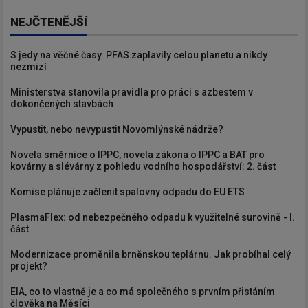
NEJČTENĚJŠÍ
S jedy na věčné časy. PFAS zaplavily celou planetu a nikdy
nezmizí
Ministerstva stanovila pravidla pro práci s azbestem v
dokončených stavbách
Vypustit, nebo nevypustit Novomlýnské nádrže?
Novela směrnice o IPPC, novela zákona o IPPC a BAT pro
kovárny a slévárny z pohledu vodního hospodářství: 2. část
Komise plánuje začlenit spalovny odpadu do EU ETS
PlasmaFlex: od nebezpečného odpadu k využitelné surovině - I.
část
Modernizace proměnila brněnskou teplárnu. Jak probíhal celý
projekt?
EIA, co to vlastně je a co má společného s prvním přistáním
člověka na Měsíci