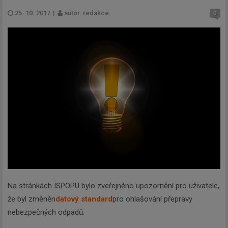
25. 10. 2017
|
autor: redakce
0
Na stránkách ISPOPU bylo zveřejněno upozornění pro uživatele,
že byl změněn
datový standard
pro ohlašování přepravy
nebezpečných odpadů.