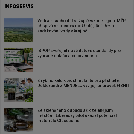
INFOSERVIS
Vedra a sucho dál sužují českou krajinu. MŽP
přispívá na obnovu mokřadů, tůní i řek a
zadržování vody v krajině
ISPOP zveřejnil nové datové standardy pro
vybrané ohlašovací povinnosti
Z rybího kalu k biostimulantu pro pěstitele.
Doktorandi z MENDELU vyvíjejí přípravek FISHIT
Ze skleněného odpadu až k zelenějším
městům. Liberecký pilot ukázal potenciál
materiálu Glassticine